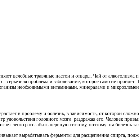
яют целебные травяные настои и отвары. Чай от алкоголизма по
– серьезная проблема и заболевание, которое само не пройдет. 
рганизм необходимыми витаминами, минералами и микроэлемент
астает в проблему и болезнь, в зависимость, от которой сложно
ентр удовольствия головного мозга, раздражая его. Человек при
огает легко расслабить нервную систему, поэтому эта болезнь т
 привыкает вырабатывать ферменты для расщепления спирта, под