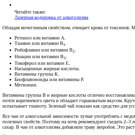
Читайте также:
Лазерная кодировка от алкоголизма
Обладая мочегонным свойством, очищает кровь от токсинов. 
Ретинол или витамин А.
Тиамин или витамин В
.
1
Рибофлавин или витамин В
.
2
Ниацин или витамин В
.
3
Токоферол или витамин Е.
Насыщенные жирные кислоты.
Витамины группы К.
Биофлавоноиды или витамины Р.
Метионин.
Витамины группы В и жирные кислоты отлично восстанавливаю
почти коричневого цвета и обладает горьковатым вкусом. Крут
испытывает тошноту. Зеленый чай показан как средство для ус
Все чаи от алкогольной зависимости лучше употреблять с медом
полезных свойств. Поэтому на ночь рекомендуют съедать 2–3 ло
сахар. В чаи от алкоголизма добавляли траву зверобоя. Это рас