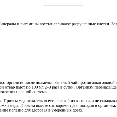
Минералы и витамины восстанавливают разрушенные клетки. Зе
т организм после похмелья. Зеленый чай против алкогольной з
ой отвар пьют по 100 мл 2–3 раза в сутки. Организм перенасыща
покоения нервной системы.
. Причем мед желательно есть ложкой из вазочки, а не складыват
жки меда. Глюкоза вместе с отварами трав, попадая в организм,
тение полезно для здоровья в умеренных дозах.