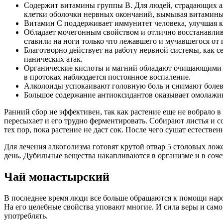
Содержит витамины группы В. Для людей, страдающих алк
клетки оболочки нервных окончаний, вымывая витамины г
Витамин С поддерживает иммунитет человека, улучшая к
Обладает мочегонным свойством и отлично восстанавлив
ставили на ноги только что лежавшего и мучавшегося от 
Благотворно действует на работу нервной системы, как
панических атак.
Органические кислоты и магний обладают очищающими сво
в протоках наблюдается постоянное воспаление.
Алколоиды успокаивают головную боль и снимают болев
Большое содержание антиоксидантов оказывает омолажив
Ранний сбор не эффективен, так как растение еще не вобрало в
пересыхает и его трудно ферментировать. Собирают листья и 
тех пор, пока растение не даст сок. После чего сушат естествен
Для лечения алкоголизма готовят крутой отвар 5 столовых лож
день. Дубильные вещества накапливаются в организме и в соче
Чай монастырский
В последнее время люди все больше обращаются к помощи нар
На его целебные свойства уповают многие. И сила веры и само
употреблять.