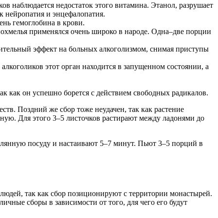
ов наблюдается недостаток этого витамина. Этанол, разрушает
к нейропатия и энцефалопатия.
нь гемоглобина в крови.
похмелья применялся очень широко в народе. Одна–две порции
жительный эффект на больных алкоголизмом, снимая приступы
алкоголиков этот орган находится в запущенном состоянии, а
к как он успешно борется с действием свободных радикалов.
еств. Поздний же сбор тоже неудачен, так как растение
чную. Для этого 3–5 листочков растирают между ладонями до
еклянную посуду и настаивают 5–7 минут. Пьют 3–5 порций в
людей, так как сбор позиционируют с территории монастырей.
ичные сборы в зависимости от того, для чего его будут