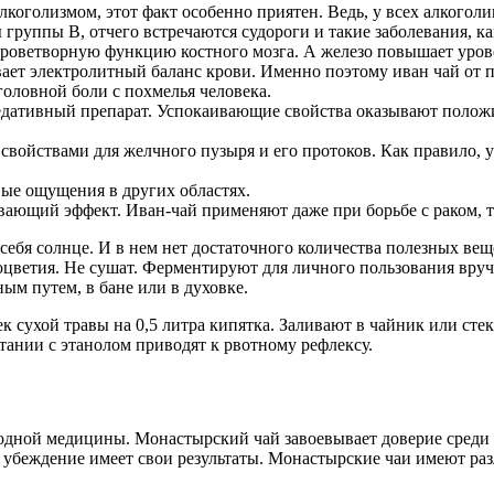
оголизмом, этот факт особенно приятен. Ведь, у всех алкоголик
руппы В, отчего встречаются судороги и такие заболевания, ка
роветворную функцию костного мозга. А железо повышает урове
ает электролитный баланс крови. Именно поэтому иван чай от 
головной боли с похмелья человека.
 седативный препарат. Успокаивающие свойства оказывают поло
йствами для желчного пузыря и его протоков. Как правило, у 
ые ощущения в других областях.
ающий эффект. Иван-чай применяют даже при борьбе с раком, та
 себя солнце. И в нем нет достаточного количества полезных вещ
соцветия. Не сушат. Ферментируют для личного пользования вру
ным путем, в бане или в духовке.
ек сухой травы на 0,5 литра кипятка. Заливают в чайник или ст
тании с этанолом приводят к рвотному рефлексу.
одной медицины. Монастырский чай завоевывает доверие среди 
 убеждение имеет свои результаты. Монастырские чаи имеют разл