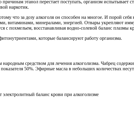
о причинам этанол перестает поступать, организм испытывает ст
свой наркотик.
отому что за дозу алкоголя он способен на многое. И порой себ
ми, витаминами, минералами, энергией. Отвары укрепляют имму
я с похмельем, восстанавливая водно-солевой баланс плазмы к
фитонутриентами, которые балансируют работу организма.
м народным средством для лечения алкоголизма. Чабрец содержит
о показателя 50%. Эфирные масла в небольших количествах несут
т электролитный баланс крови при алкоголизме