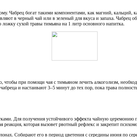
му. Чабрец богат такими компонентами, как магний, кальций, ка
вляют в черный чай или в зеленый для вкуса и запаха. Чабрец 
ю ложку сухой травы тимьяна на 1 литр основного напитка.
, чтобы при помощи чая с тимьяном лечить алкоголизм, необход
чабреца и настаивают 3–5 минут до тех пор, пока трава полност
тками. Для получения устойчивого эффекта чайную церемонию по
ая реакция, которая вызовет рвотный рефлекс и закрепит псих
лонах. Собирают его в период цветения с середины июня по серед