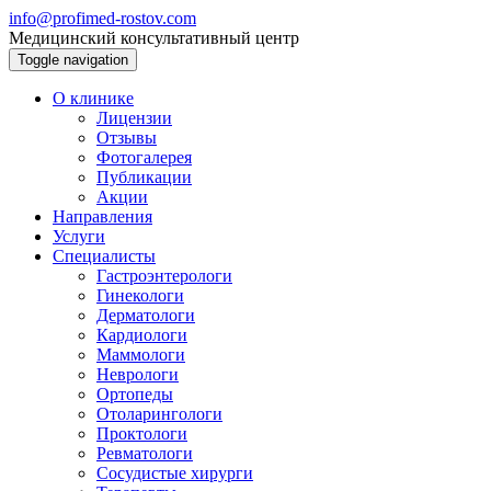
info@profimed-rostov.com
Медицинский консультативный центр
Toggle navigation
О клинике
Лицензии
Отзывы
Фотогалерея
Публикации
Акции
Направления
Услуги
Специалисты
Гастроэнтерологи
Гинекологи
Дерматологи
Кардиологи
Маммологи
Неврологи
Ортопеды
Отоларингологи
Проктологи
Ревматологи
Сосудистые хирурги