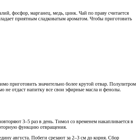
лий, фосфор, марганец, медь, цинк. Чай по праву считается
обладает приятным сладковатым ароматом. Чтобы приготовить
имо приготовить значительно более крутой отвар. Полулитром
ью не отдаст напитку все свои эфирные масла и фенолы.
вторяют 3–5 раз в день. Тимол со временем накапливается в
омоторную функцию отвращения.
ину августа. Побеги срезают за 2–3 см до корня. Сбор