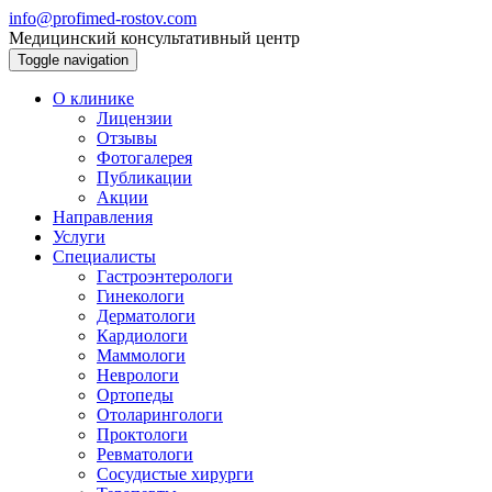
info@profimed-rostov.com
Медицинский консультативный центр
Toggle navigation
О клинике
Лицензии
Отзывы
Фотогалерея
Публикации
Акции
Направления
Услуги
Специалисты
Гастроэнтерологи
Гинекологи
Дерматологи
Кардиологи
Маммологи
Неврологи
Ортопеды
Отоларингологи
Проктологи
Ревматологи
Сосудистые хирурги