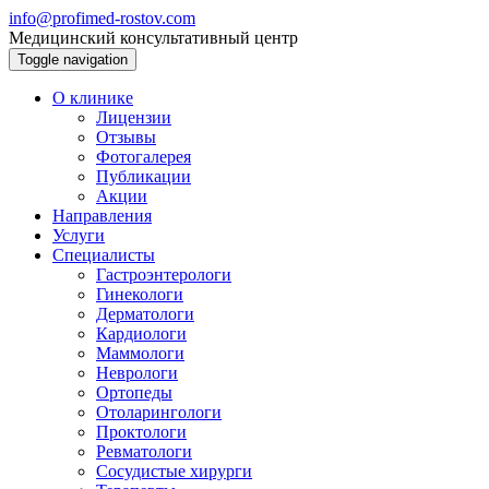
info@profimed-rostov.com
Медицинский консультативный центр
Toggle navigation
О клинике
Лицензии
Отзывы
Фотогалерея
Публикации
Акции
Направления
Услуги
Специалисты
Гастроэнтерологи
Гинекологи
Дерматологи
Кардиологи
Маммологи
Неврологи
Ортопеды
Отоларингологи
Проктологи
Ревматологи
Сосудистые хирурги