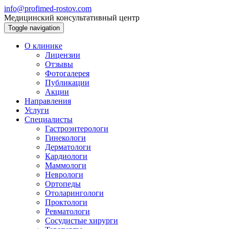
info@profimed-rostov.com
Медицинский консультативный центр
Toggle navigation
О клинике
Лицензии
Отзывы
Фотогалерея
Публикации
Акции
Направления
Услуги
Специалисты
Гастроэнтерологи
Гинекологи
Дерматологи
Кардиологи
Маммологи
Неврологи
Ортопеды
Отоларингологи
Проктологи
Ревматологи
Сосудистые хирурги