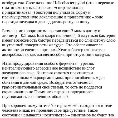
возбудителя. Свое название Helicobacter pylori (что в переводе
с латинского языка означает «спиралевидная
привратниковая») бактерия получила за форму и
преимущественную локализацию в привратнике – зоне
перехода желудка в двенадцатиперстную кишку.
Размеры микроорганизма составляют 3 мкм в длину и
диаметр – 0,5 мкм. Благодаря наличию 4–6 жгутиков бактерия
имеет возможность быстро передвигаться по слизистому слою
внутренней поверхности желудка. Это обеспечивает ее
активное заселение в органах. Хеликобактер относится к
анаэробам, так как жизнеспособна при отсутствии воздуха.
Из-за продуцирования особого фермента – уреазы,
нейтрализующего агрессивное воздействие кислот
желудочного сока, бактерия является практически
единственным микроорганизмом, приспособленным для
обитания в данной среде. Возбудитель отличается
грамотрицательными свойствами, то есть не поддается
окрашиванию по Граму, что еще раз подчеркивает
неуязвимость его внешних оболочек.
При хорошем иммунитете бактерия может находиться в теле
человека никак не проявляя свое присутствие. Такое
состояние называется носительство – симптомов не будет, так