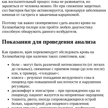
как воспалительный процесс пока не развивается, но
заразиться от человека можно. Но при снижении защитных
сил бактерия быстро активизируется, провоцируя заболевания
начиная от гастрита и заканчивая карциномой.
Поэтому так важно своевременно сдать анализ крови на
Хеликобактер пилори или пройти любую диагностику
способную обнаружить данного возбудителя.
Показания для проведения анализа
Как правило, врач порекомендует обследовать кровь на
Хеликобактер при наличии таких симптомов, как:
боли – могут быть различной интенсивности (от легких
до сильных), связанные с приемом пищи (до или после)
или, к примеру, «голодные»;
изжога – результат попадания желудочного сока в
пищевод при повышенной кислотности и нарушении
регуляции;
дискомфорт в эпигастрии – при прохождении еды по
пищеводу пациент жалуется на неприятные ощущения;
тошнота, рвота, иногда сопровождающиеся острой
болью, характерной для пищевого отравления;
частая отрыжка, метеоризм (вздутие), дисфункция