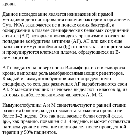
крови.
Данное исследование является неинвазивной прямой
методикой диагностирования наличия бактерии в организме.
Суть ИФА заключается не в поиске самих бактерий, а
обнаружении в плазме специфических белковых соединений
антител (АТ), которые производятся организмом в ответ на
попадание возбудителя антигена (АГ). АТ или как их еще
называют иммуноглобулины (Ig) относятся к гликопротеинам
и продуцируются клетками плазмы, образующихся из В-
лимфоцитов.
АТ находятся на поверхности В-лимфоцитов и в сыворотке
крови, выполняя роль мембраносвязывающих рецепторов.
Каждый из иммуноглобулинов имеет определенную
специфику, то есть для различных АГ вырабатываются свои
АТ. У млекопитающих и человека выделяют 5 классов Ig, из
которых наиболее значимыми являются A, M, G.
Иммуноглобулины A и M свидетельствуют о ранней стадии
развития болезни, когда от момента заражения прошло не
более 1–2 недель. Это так называемые белки острой фазы.
IgG, как правило, повышен с 3–4 неделю, и может оставаться
на таком уровне в течение полутора лет после проведенной
терапии у 50% пациентов.