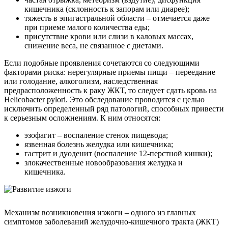
кишечника (склонность к запорам или диарее);
тяжесть в эпигастральной области – отмечается даже
при приеме малого количества еды;
присутствие крови или слизи в каловых массах,
снижение веса, не связанное с диетами.
Если подобные проявления сочетаются со следующими
факторами риска: нерегулярные приемы пищи – переедание
или голодание, алкоголизм, наследственная
предрасположенность к раку ЖКТ, то следует сдать кровь на
Helicobacter pylori. Это обследование проводится с целью
исключить определенный ряд патологий, способных привести
к серьезным осложнениям. К ним относятся:
эзофагит – воспаление стенок пищевода;
язвенная болезнь желудка или кишечника;
гастрит и дуоденит (воспаление 12-перстной кишки);
злокачественные новообразования желудка и
кишечника.
Механизм возникновения изжоги – одного из главных
симптомов заболеваний желудочно-кишечного тракта (ЖКТ)