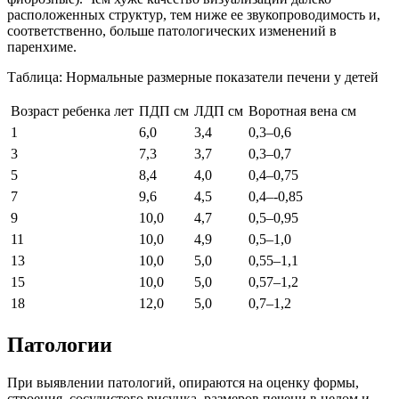
расположенных структур, тем ниже ее звукопроводимость и,
соответственно, больше патологических изменений в
паренхиме.
Таблица: Нормальные размерные показатели печени у детей
Возраст ребенка лет
ПДП см
ЛДП см
Воротная вена см
1
6,0
3,4
0,3–0,6
3
7,3
3,7
0,3–0,7
5
8,4
4,0
0,4–0,75
7
9,6
4,5
0,4–-0,85
9
10,0
4,7
0,5–0,95
11
10,0
4,9
0,5–1,0
13
10,0
5,0
0,55–1,1
15
10,0
5,0
0,57–1,2
18
12,0
5,0
0,7–1,2
Патологии
При выявлении патологий, опираются на оценку формы,
строения, сосудистого рисунка, размеров печени в целом и