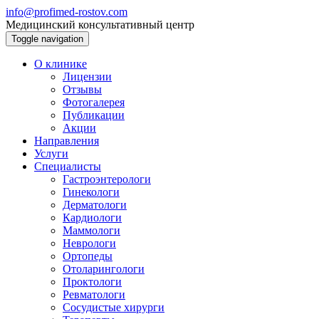
info@profimed-rostov.com
Медицинский консультативный центр
Toggle navigation
О клинике
Лицензии
Отзывы
Фотогалерея
Публикации
Акции
Направления
Услуги
Специалисты
Гастроэнтерологи
Гинекологи
Дерматологи
Кардиологи
Маммологи
Неврологи
Ортопеды
Отоларингологи
Проктологи
Ревматологи
Сосудистые хирурги