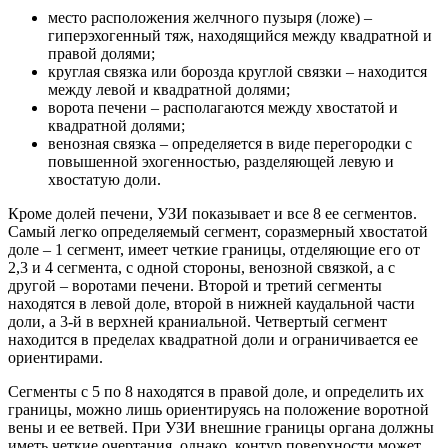
место расположения желчного пузыря (ложе) –
гиперэхогенный тяж, находящийся между квадратной и
правой долями;
круглая связка или борозда круглой связки – находится
между левой и квадратной долями;
ворота печени – располагаются между хвостатой и
квадратной долями;
венозная связка – определяется в виде перегородки с
повышенной эхогенностью, разделяющей левую и
хвостатую доли.
Кроме долей печени, УЗИ показывает и все 8 ее сегментов.
Самый легко определяемый сегмент, соразмерный хвостатой
доле – 1 сегмент, имеет четкие границы, отделяющие его от
2,3 и 4 сегмента, с одной стороны, венозной связкой, а с
другой – воротами печени. Второй и третий сегменты
находятся в левой доле, второй в нижней каудальной части
доли, а 3-й в верхней краниальной. Четвертый сегмент
находится в пределах квадратной доли и ограничивается ее
ориентирами.
Сегменты с 5 по 8 находятся в правой доле, и определить их
границы, можно лишь ориентируясь на положение воротной
вены и ее ветвей. При УЗИ внешние границы органа должны
иметь четкие очертания, однако, контур поверхности может