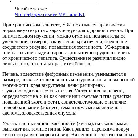
Читайте также:
Что информативнее МРТ или КТ
При хроническом гепатите, УЗИ показывает практически
нормальную картину, характерную для здоровой печени. При
внимательном изучении, можно отметить незначительное
увеличение размеров, закругление края печени, обеднение
сосудистого рисунка, повышенная эхогенность. УЗ-картина
при начальной стадии цирроза, достаточно трудно отличить
от хронического гепатита. Существенные различия видно
лишь на поздних этапах развития болезни.
Печень, вследствие фиброзных изменений, уменьшается в
размере, появляется неровность контуров и зоны повышенной
эхогенности, края закруглены, вены расширены,
звукопроводимость очень низкая. Уплотнения на печени,
определяются на УЗИ как белые или светлые пятна (участки
повышенной эхогенности), свидетельствующие о наличие
новообразований (абсцесс, гемангиома, мелкоклеточная
аденома, злокачественная опухоль).
Участки пониженной эхогенности (кисты), на сканограмме
выглядят как темные пятна. Как правило, паренхима вокруг
кисты сохраняет здоровый вид. Эхогенность злокачественных