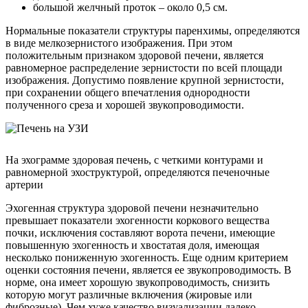
большой желчный проток – около 0,5 см.
Нормальные показатели структуры паренхимы, определяются
в виде мелкозернистого изображения. При этом
положительным признаком здоровой печени, является
равномерное распределение зернистости по всей площади
изображения. Допустимо появление крупной зернистости,
при сохранении общего впечатления однородности
полученного среза и хорошей звукопроводимости.
На эхограмме здоровая печень, с четкими контурами и
равномерной эхоструктурой, определяются печеночные
артерии
Эхогенная структура здоровой печени незначительно
превышает показатели эхогенности коркового вещества
почки, исключения составляют ворота печени, имеющие
повышенную эхогенность и хвостатая доля, имеющая
несколько пониженную эхогенность. Еще одним критерием
оценки состояния печени, является ее звукопроводимость. В
норме, она имеет хорошую звукопроводимость, снизить
которую могут различные включения (жировые или
фиброзные). Чем хуже качество визуализации далеко