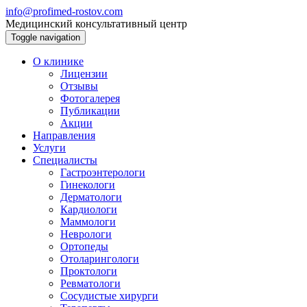
info@profimed-rostov.com
Медицинский консультативный центр
Toggle navigation
О клинике
Лицензии
Отзывы
Фотогалерея
Публикации
Акции
Направления
Услуги
Специалисты
Гастроэнтерологи
Гинекологи
Дерматологи
Кардиологи
Маммологи
Неврологи
Ортопеды
Отоларингологи
Проктологи
Ревматологи
Сосудистые хирурги