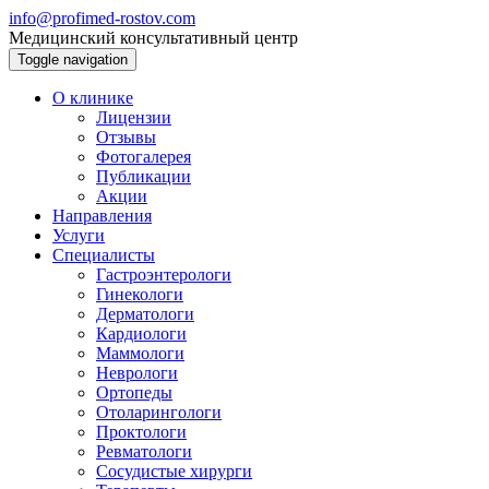
info@profimed-rostov.com
Медицинский консультативный центр
Toggle navigation
О клинике
Лицензии
Отзывы
Фотогалерея
Публикации
Акции
Направления
Услуги
Специалисты
Гастроэнтерологи
Гинекологи
Дерматологи
Кардиологи
Маммологи
Неврологи
Ортопеды
Отоларингологи
Проктологи
Ревматологи
Сосудистые хирурги