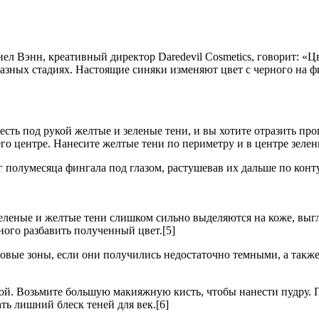
ел Вэнн, креативный директор Daredevil Cosmetics, говорит: «
разных стадиях. Настоящие синяки изменяют цвет с черного на ф
есть под рукой желтые и зеленые тени, и вы хотите отразить п
го центре. Нанесите желтые тени по периметру и в центре зелен
 полумесяца фингала под глазом, растушевав их дальше по конт
еленые и желтые тени слишком сильно выделяются на коже, выгл
ого разбавить полученный цвет.[5]
вые зоны, если они получились недостаточно темными, а также 
рой. Возьмите большую макияжную кисть, чтобы нанести пудру. 
ь лишний блеск теней для век.[6]