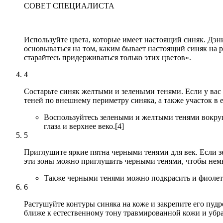
СОВЕТ СПЕЦИАЛИСТА
Используйте цвета, которые имеет настоящий синяк. Дэни
основываться на том, каким бывает настоящий синяк на 
старайтесь придерживаться только этих цветов».
4
Состарьте синяк желтыми и зелеными тенями. Если у вас 
теней по внешнему периметру синяка, а также участок в е
Воспользуйтесь зелеными и желтыми тенями вокруг
глаза и верхнее веко.[4]
5
Приглушите яркие пятна черными тенями для век. Если з
эти зоны можно приглушить черными тенями, чтобы немн
Также черными тенями можно подкрасить и фиолето
6
Растушуйте контуры синяка на коже и закрепите его пуд
ближе к естественному тону травмированной кожи и убрат