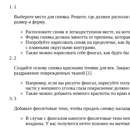
1
Выберите место для синяка. Решите, где должен располага
размер и форму.
Расположите синяк в легкодоступном месте, на кот
Форма синяка должна зависеть от причины, которая
Попробуйте нарисовать синяк на предплечье, как бу
с плавными округлыми контурами.
Также можно нарисовать себе фингал, как будто бы 
2
Создайте основу синяка красными тенями для век. Закра
раздражение поврежденных тканей.[1]
Например, если вы рисуете фингал, нарисуйте полум
части у внешнего уголка глаза покраснение должно 
Также можно добавить немного красноты по краю ве
3
Добавьте фиолетовые тени, чтобы придать синяку насыщ
В случае с фингалом нанесите фиолетовые тени непо
впадины. У вас получится нечто похожее на матема