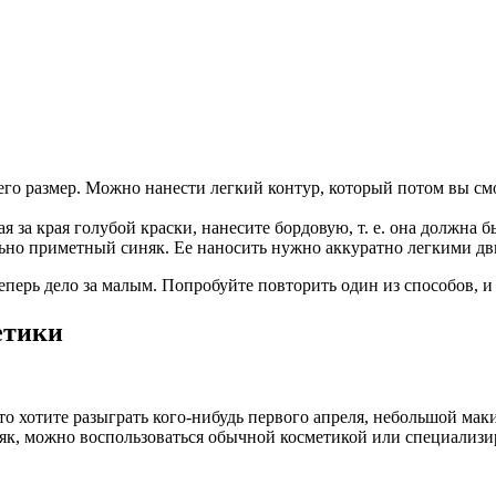
го размер. Можно нанести легкий контур, который потом вы смо
я за края голубой краски, нанесите бордовую, т. е. она должна б
ольно приметный синяк. Ее наносить нужно аккуратно легкими д
еперь дело за малым. Попробуйте повторить один из способов, и 
етики
сто хотите разыграть кого-нибудь первого апреля, небольшой м
няк, можно воспользоваться обычной косметикой или специализ