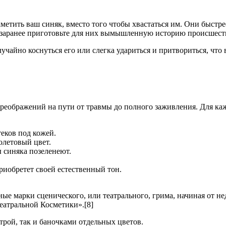
метить ваш синяк, вместо того чтобы хвастаться им. Они быстрее
и заранее приготовьте для них вымышленную историю происшест
лучайно коснуться его или слегка удариться и притвориться, что
реображений на пути от травмы до полного заживления. Для каж
еков под кожей.
олетовый цвет.
ы синяка позеленеют.
риобретет своей естественный тон.
ые марки сценического, или театрального, грима, начиная от 
еатральной Косметики».[8]
рой, так и баночками отдельных цветов.