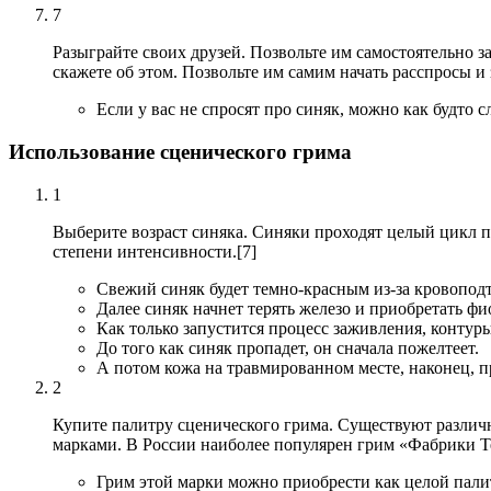
7
Разыграйте своих друзей. Позвольте им самостоятельно за
скажете об этом. Позвольте им самим начать расспросы 
Если у вас не спросят про синяк, можно как будто с
Использование сценического грима
1
Выберите возраст синяка. Синяки проходят целый цикл п
степени интенсивности.[7]
Свежий синяк будет темно-красным из-за кровоподт
Далее синяк начнет терять железо и приобретать фи
Как только запустится процесс заживления, контур
До того как синяк пропадет, он сначала пожелтеет.
А потом кожа на травмированном месте, наконец, п
2
Купите палитру сценического грима. Существуют различн
марками. В России наиболее популярен грим «Фабрики Т
Грим этой марки можно приобрести как целой палит