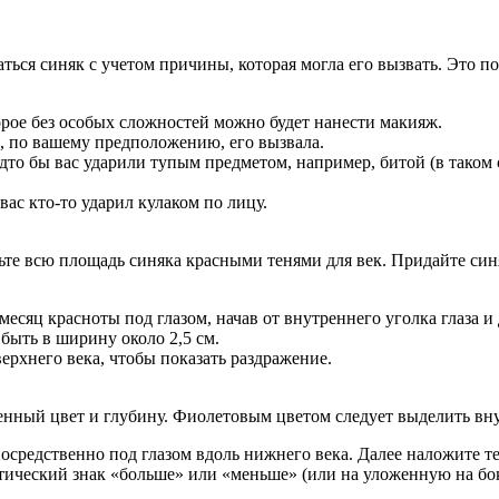
ться синяк с учетом причины, которая могла его вызвать. Это по
орое без особых сложностей можно будет нанести макияж.
, по вашему предположению, его вызвала.
дто бы вас ударили тупым предметом, например, битой (в таком 
вас кто-то ударил кулаком по лицу.
сьте всю площадь синяка красными тенями для век. Придайте си
есяц красноты под глазом, начав от внутреннего уголка глаза и
быть в ширину около 2,5 см.
рхнего века, чтобы показать раздражение.
енный цвет и глубину. Фиолетовым цветом следует выделить вн
средственно под глазом вдоль нижнего века. Далее наложите тен
тический знак «больше» или «меньше» (или на уложенную на бок