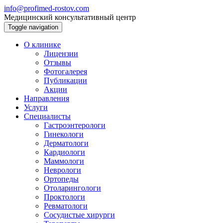
info@profimed-rostov.com
Медицинский консультативный центр
Toggle navigation
О клинике
Лицензии
Отзывы
Фотогалерея
Публикации
Акции
Направления
Услуги
Специалисты
Гастроэнтерологи
Гинекологи
Дерматологи
Кардиологи
Маммологи
Неврологи
Ортопеды
Отоларингологи
Проктологи
Ревматологи
Сосудистые хирурги