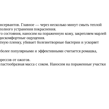
онсервантов. Главное — через несколько минут смыть теплой
полного устранения покраснения.
го состояния, наносим на пораженную кожу, закрепляем марлей
ь дискомфортные ощущения.
ную пленку, убивает болезнетворные бактерии и ускоряет
иболее популярными и эффективными считается ромашка,
.
рессов от ожогов.
 пастообразная масса с соком. Наносим на пораженные участки