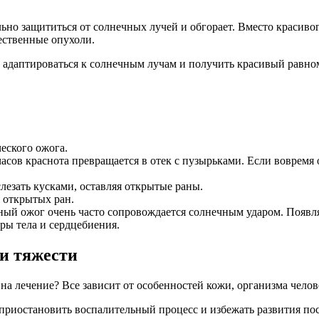
льно защититься от солнечных лучей и обгорает. Вместо красивог
ественные опухоли.
 адаптироваться к солнечным лучам и получить красивый равно
еского ожога.
 часов краснота превращается в отек с пузырьками. Если воврем
лезать кусками, оставляя открытые раны.
 открытых ран.
чный ожог очень часто сопровождается солнечным ударом. Появ
ры тела и сердцебиения.
и тяжести
на лечение? Все зависит от особенностей кожи, организма челов
риостановить воспалительный процесс и избежать развития пос