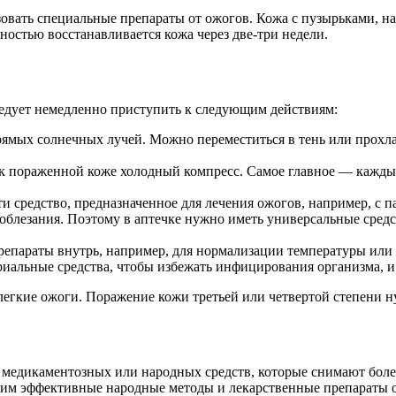
зовать специальные препараты от ожогов. Кожа с пузырьками, н
остью восстанавливается кожа через две-три недели.
едует немедленно приступить к следующим действиям:
рямых солнечных лучей. Можно переместиться в тень или прохл
 к пораженной коже холодный компресс. Самое главное — каждые
и средство, предназначенное для лечения ожогов, например, с 
блезания. Поэтому в аптечке нужно иметь универсальные средств
епараты внутрь, например, для нормализации температуры или 
иальные средства, чтобы избежать инфицирования организма, и 
егкие ожоги. Поражение кожи третьей или четвертой степени н
 медикаментозных или народных средств, которые снимают бол
им эффективные народные методы и лекарственные препараты о