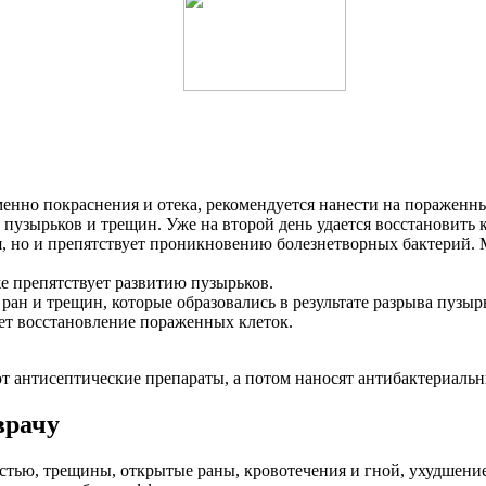
менно покраснения и отека, рекомендуется нанести на пораженн
пузырьков и трещин. Уже на второй день удается восстановить к
я, но и препятствует проникновению болезнетворных бактерий.
же препятствует развитию пузырьков.
ран и трещин, которые образовались в результате разрыва пузы
ет восстановление пораженных клеток.
т антисептические препараты, а потом наносят антибактериаль
врачу
остью, трещины, открытые раны, кровотечения и гной, ухудшени