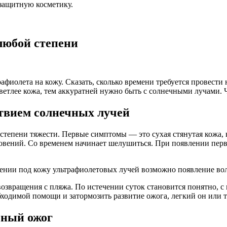
езащитную косметику.
любой степени
фиолета на кожу. Сказать, сколько времени требуется провести 
 светлее кожа, тем аккуратней нужно быть с солнечными лучами
твием солнечных лучей
епени тяжести. Первые симптомы — это сухая стянутая кожа, к
вений. Со временем начинает шелушиться. При появлении первы
ении под кожу ультрафиолетовых лучей возможно появление во
возвращения с пляжа. По истечении суток становится понятно, с
ходимой помощи и затормозить развитие ожога, легкий он или 
чный ожог