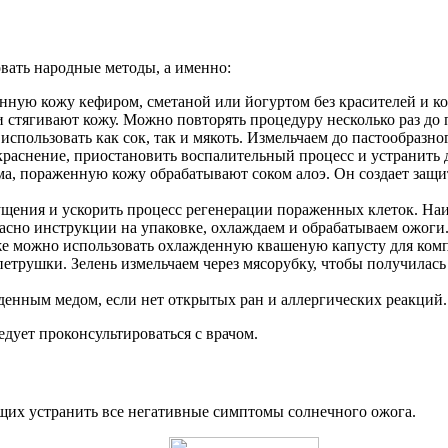
вать народные методы, а именно:
енную кожу кефиром, сметаной или йогуртом без красителей и к
стягивают кожу. Можно повторять процедуру несколько раз до 
пользовать как сок, так и мякоть. Измельчаем до пастообразно
окраснение, приостановить воспалительный процесс и устранит
а, пораженную кожу обрабатывают соком алоэ. Он создает защит
ущения и ускорить процесс регенерации пораженных клеток. На
гласно инструкции на упаковке, охлаждаем и обрабатываем ожоги
же можно использовать охлажденную квашеную капусту для комп
петрушки. Зелень измельчаем через мясорубку, чтобы получилась
енным медом, если нет открытых ран и аллергических реакций.
дует проконсультироваться с врачом.
щих устранить все негативные симптомы солнечного ожога.