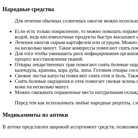
Народные средства
Для лечения обычных солнечных ожогов можно использо
Если есть только покраснение, то можно помазать пораж
водой, ведь кисломолочные продукты быстро высыхают и 
Лечения ожогов сырым картофелем или огурцом. Можно ис
на несколько минут. Такие компрессы помогают снять п
Для того чтобы уменьшить риск инфицирования организм
процесс восстановления тканей.
Отвары лекарственных трав помогают снять болевые ощ
календула, крапива, кора дуба, липа. Готовим отвары со
Свежие листья капусты помогают снять отек и боль. Так
Снять болевые ощущения и отек помогает свежая зелень 
кожи на несколько минут.
Можно смазывать пораженные места натуральным охлажд
Перед тем как использовать любые народные рецепты, сле
Медикаменты из аптеки
В аптеке представлен широкий ассортимент средств, позволяю