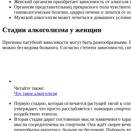
Женский организм приобретает зависимость от алкоголя за
Организм представительниц прекрасного пола чувствител
гинекологические болезни, цирроз печени и лечится от пс
Мужской алкоголизм может лечиться в домашних условиях
Стадии алкоголизма у женщин
Причины пагубной зависимости могут быть разнообразными. Во
можно без ведома больного. Согласно степени зависимости, с
Читайте также:
Что такое алкоголизм
Первую стадию, которая отличается растущей тягой к сп
утверждает, что просто расслабляется с помощью спирто
воздействию этанола.
Вторая стадия дарит постоянные мысли навязчивого хара
мысли сосредоточены на спиртном. Она ждёт скорее вече
переизбытка выпитого, больше не беспокоят. Побороть в