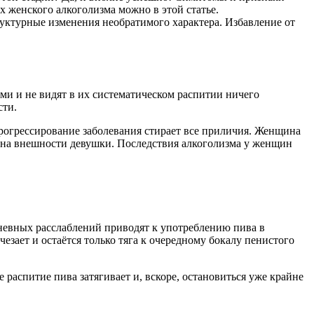
х женского алкоголизма можно в этой статье.
труктурные изменения необратимого характера. Избавление от
и и не видят в их систематическом распитии ничего
сти.
Прогрессирование заболевания стирает все приличия. Женщина
я на внешности девушки. Последствия алкоголизма у женщин
дневных расслаблений приводят к употреблению пива в
зает и остаётся только тяга к очередному бокалу пенистого
распитие пива затягивает и, вскоре, остановиться уже крайне