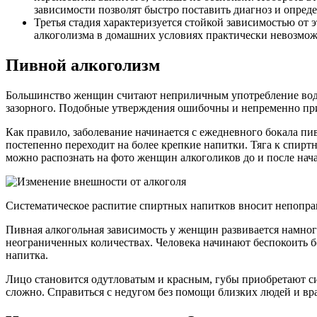
зависимости позволят быстро поставить диагноз и опреде
Третья стадия характеризуется стойкой зависимостью от 
алкоголизма в домашних условиях практически невозмож
Пивной алкоголизм
Большинство женщин считают неприличным употребление водки
зазорного. Подобные утверждения ошибочны и непременно при
Как правило, заболевание начинается с ежедневного бокала пи
постепенно переходит на более крепкие напитки. Тяга к спирт
можно распознать на фото женщин алкоголиков до и после нача
Систематическое распитие спиртных напитков вносит непопр
Пивная алкогольная зависимость у женщин развивается намног
неограниченных количествах. Человека начинают беспокоить бе
напитка.
Лицо становится одутловатым и красным, губы приобретают син
сложно. Справиться с недугом без помощи близких людей и вр