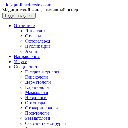
info@profimed-rostov.com
Медицинский консультативный центр
Toggle navigation
О клинике
Лицензии
Отзывы
Фотогалерея
Публикации
Акции
Направления
Услуги
Специалисты
Гастроэнтерологи
Гинекологи
Дерматологи
Кардиологи
Маммологи
Неврологи
Ортопеды
Отоларингологи
Проктологи
Ревматологи
Сосудистые хирурги