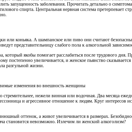
лить запущенность заболевания. Прочитать детально о симптома
этилового спирта. Центральная нервная система претерпевает с
но.
 или коньяка. А шампанское или пиво они считают безопасным
ведут представительницу слабого пола к алкогольной зависимо
ва, который якобы помогает расслабиться после трудового дня. 
ному постепенно увеличивается, и женское пьянство сказываетс
ла разгульной жизни.
авимые изменения во внешность женщины
о стремительнее, нежели винная или водочная. Два месяца еже
ссонница и агрессивное отношение к людям. Круг интересов исче
юшный оттенок, а живот увеличивается в размерах. Безобидное 
ача становится невозможно. Излечим ли женский алкоголизм?