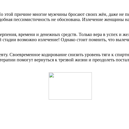
По этой причине многие мужчины бросают своих жён, даже не п
обная пессимистичность не обоснована. Излечение женщины на 
 терпения, времени и денежных средств. Только вера в успех и 
ьей стадии возможно излечение! Однако стоит помнить, что выле
евту. Своевременное кодирование снизить уровень тяги к спирт
терапии помогут вернуться к трезвой жизни и преодолеть поста