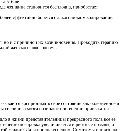
за 5–6 лет.
ода женщина становится бесплодна, приобретает
более эффективно борется с алкоголизмом кодирование.
я, но и с причиной их возникновения. Проводить терапию
адий женского алкоголизма:
азывается воспринимать своё состояние как болезненное и
оры головного мозга начинают постепенно привыкать к
ило в жизни представительницы прекрасного пола все её
остепенно дозировка увеличивается и рвотные позывы, от
 этой стадии? Да, и вполне успешно! Симптомы и признаки