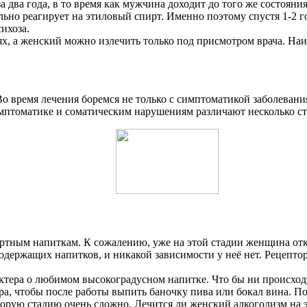
 два года, в то время как мужчина доходит до того же состояния 
ьно реагирует на этиловый спирт. Именно поэтому спустя 1-2 г
ихоза.
, а женский можно излечить только под присмотром врача. Наи
 время лечения боремся не только с симптоматикой заболевани
имптоматике и соматическим нарушениям различают несколько ст
иртным напиткам. К сожалению, уже на этой стадии женщина отк
содержащих напитков, и никакой зависимости у неё нет. Рецепт
ктера о любимом высокоградусном напитке. Что бы ни происход
ра, чтобы после работы выпить баночку пива или бокал вина. П
торую стадию очень сложно. Лечится ли женский алкоголизм на