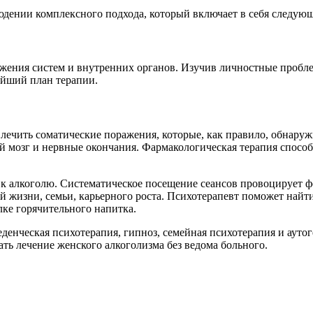
юдении комплексного подхода, который включает в себя следую
ения систем и внутренних органов. Изучив личностные проблем
ейший план терапии.
лечить соматические поражения, которые, как правило, обнару
ной мозг и нервные окончания. Фармакологическая терапия спо
 алкоголю. Систематическое посещение сеансов провоцирует фо
й жизни, семьи, карьерного роста. Психотерапевт поможет най
лке горячительного напитка.
еденческая психотерапия, гипноз, семейная психотерапия и аут
ать лечение женского алкоголизма без ведома больного.