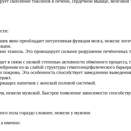
ует скопление токсинов в печени, сердечной мышце, мозговой 
сти:
шек явно преобладает интуитивная функция мозга, нежели логи
уации.
ию этанола. Это провоцирует сильное разрушение печёночных т
одит в связи с низкой степенью активности обменного процесса
ейронам из-за слабой структуры гематоэнцефалического барьера
 покрова. Эта особенность способствует замедлению выведения
тракт.
ржащих напитков с женской половой системой.
оля, нежели мужской. Быстрое появление зависимости способст
ого пола гораздо сложнее, нежели у мужчин
 а именно: