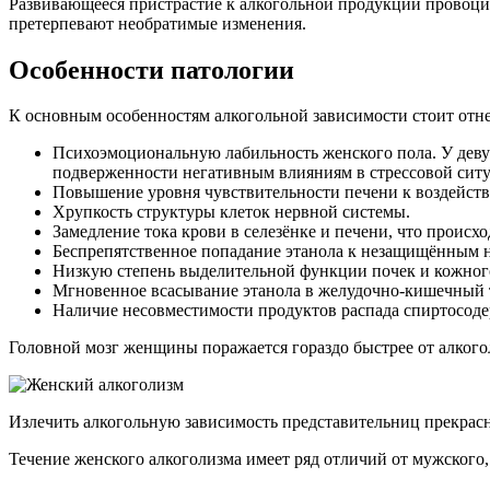
Развивающееся пристрастие к алкогольной продукции провоцир
претерпевают необратимые изменения.
Особенности патологии
К основным особенностям алкогольной зависимости стоит отне
Психоэмоциональную лабильность женского пола. У деву
подверженности негативным влияниям в стрессовой сит
Повышение уровня чувствительности печени к воздейств
Хрупкость структуры клеток нервной системы.
Замедление тока крови в селезёнке и печени, что происх
Беспрепятственное попадание этанола к незащищённым н
Низкую степень выделительной функции почек и кожного
Мгновенное всасывание этанола в желудочно-кишечный 
Наличие несовместимости продуктов распада спиртосоде
Головной мозг женщины поражается гораздо быстрее от алког
Излечить алкогольную зависимость представительниц прекрасн
Течение женского алкоголизма имеет ряд отличий от мужского,