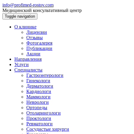
info@profimed-rostov.com
Медицинский консультативный центр
Toggle navigation
О клинике
Лицензии
Отзывы
Фотогалерея
Публикации
Акции
Направления
Услуги
Специалисты
Гастроэнтерологи
Гинекологи
Дерматологи
Кардиологи
Маммологи
Неврологи
Ортопеды
Отоларингологи
Проктологи
Ревматологи
Сосудистые хирурги