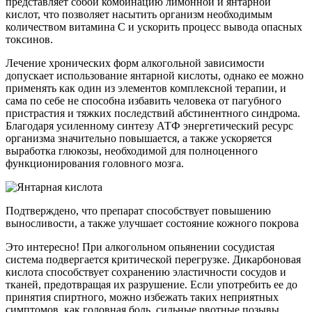
представляет собой комбинацию лимонной и янтарной
кислот, что позволяет насытить организм необходимым
количеством витамина C и ускорить процесс вывода опасных
токсинов.
Лечение хронических форм алкогольной зависимости
допускает использование янтарной кислоты, однако ее можно
применять как один из элементов комплексной терапии, и
сама по себе не способна избавить человека от пагубного
пристрастия и тяжких последствий абстинентного синдрома.
Благодаря усиленному синтезу АТФ энергетический ресурс
организма значительно повышается, а также ускоряется
выработка глюкозы, необходимой для полноценного
функционирования головного мозга.
Подтверждено, что препарат способствует повышению
выносливости, а также улучшает состояние кожного покрова
Это интересно! При алкогольном опьянении сосудистая
система подвергается критической перегрузке. Дикарбоновая
кислота способствует сохранению эластичности сосудов и
тканей, предотвращая их разрушение. Если употребить ее до
принятия спиртного, можно избежать таких неприятных
симптомов, как головная боль, сильные рвотные позывы,