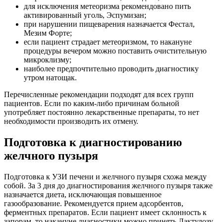
для исключения метеоризма рекомендовано пить
активированный уголь, Эспумизан;
при нарушении пищеварения назначается Фестал,
Мезим Форте;
если пациент страдает метеоризмом, то накануне
процедуры вечером можно поставить очистительную
микроклизму;
наиболее предпочтительно проводить диагностику
утром натощак.
Перечисленные рекомендации подходят для всех групп
пациентов. Если по каким-либо причинам больной
употребляет постоянно лекарственные препараты, то нет
необходимости производить их отмену.
Подготовка к диагностированию
желчного пузыря
Подготовка к УЗИ печени и желчного пузыря схожа между
собой. За 3 дня до диагностирования желчного пузыря также
назначается диета, исключающая повышенное
газообразование. Рекомендуется прием адсорбентов,
ферментных препаратов. Если пациент имеет склонность к
запорам, то накануне диагностики можно принять Лактулозу