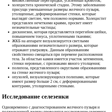
множественные перегородки, усиленный кровоток;
холецистита хронической стадии. Этому заболеванию
присущи уменьшенные размеры желчного пузыря,
утолщенные, деформированные стенки, которые
выглядят светлее, чем положено нормами. Холецистит
представлен нечеткими краями, просвет имеет
незначительные частицы;
дискинезии, которая представляется перегибом шейки,
повышением тонуса, уплотненными тканями;
ЖКБ на аппарате визуализируется светлыми
образованиями незначительного размера, которые
отражают ультразвук. Данным образованиям
свойственно смещаться при перемене расположения
тела. За областью камня имеется участок затемнения,
стенки неровные, с признаками явного утолщения;
полипоза, представленного округлыми образованиями
на стенке желчного пузыря;
опухолей, визуализирующихся полипами, которые
имеют размер больше 2 см, с деформированными
контурами, утолщенными стенками.
Исследование селезенки
Одновременно с диагностированием желчного пузыря и
поджелудочной железы проводится исследование селезенки.