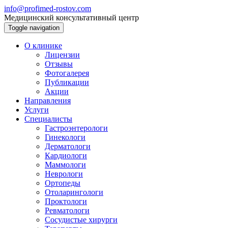
info@profimed-rostov.com
Медицинский консультативный центр
Toggle navigation
О клинике
Лицензии
Отзывы
Фотогалерея
Публикации
Акции
Направления
Услуги
Специалисты
Гастроэнтерологи
Гинекологи
Дерматологи
Кардиологи
Маммологи
Неврологи
Ортопеды
Отоларингологи
Проктологи
Ревматологи
Сосудистые хирурги