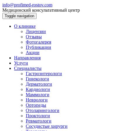
info@profimed-rostov.com
Медицинский консультативный центр
Toggle navigation
О клинике
Лицензии
Отзывы
Фотогалерея
Публикации
Акции
Направления
Услуги
Специалисты
Гастроэнтерологи
Гинекологи
Дерматологи
Кардиологи
Маммологи
Неврологи
Ортопеды
Отоларингологи
Проктологи
Ревматологи
Сосудистые хирурги