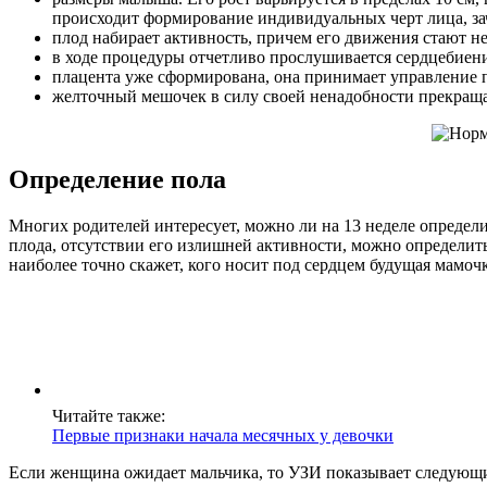
происходит формирование индивидуальных черт лица, зач
плод набирает активность, причем его движения стают н
в ходе процедуры отчетливо прослушивается сердцебиени
плацента уже сформирована, она принимает управление 
желточный мешочек в силу своей ненадобности прекраща
Определение пола
Многих родителей интересует, можно ли на 13 неделе определ
плода, отсутствии его излишней активности, можно определит
наиболее точно скажет, кого носит под сердцем будущая мамо
Читайте также:
Первые признаки начала месячных у девочки
Если женщина ожидает мальчика, то УЗИ показывает следующ