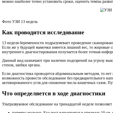
можно наиболее точно установить сроки, оценить темпы разви
Фото УЗИ 13 недель
Как проводится исследование
13 неделя беременности подразумевает проведение сканирова
Если же у будущей мамочки имеется лишний вес, то жировые с
внутреннего диагностирования получается более точная инфор
Данный вид назначают при наличии подозрений на угрозу вык
стенок, шейки органа.
Если диагностика проводится абдоминальным методом, то нет н
возможность провести обследование без предварительного нап
активированного угля для снижения числа кишечных газов. Пу
Что определяется в ходе диагностики
Ультразвуковое обследование на тринадцатой неделе позволяет 
размеры малыша. Его рост варьируется в пределах 10 см, 