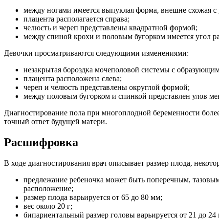
между ногами имеется выпуклая форма, внешне схожая с 
плацента располагается справа;
челюсть и череп представлены квадратной формой;
между спиной крохи и половым бугорком имеется угол р
Девочки просматриваются следующими изменениями:
незакрытая бороздка мочеполовой системы с образующи
плацента расположена слева;
череп и челюсть представлены округлой формой;
между половым бугорком и спинкой представлен улов ме
Диагностирование пола при многоплодной беременности более з
точный ответ будущей матери.
Расшифровка
В ходе диагностирования врач описывает размер плода, неко
предлежание ребеночка может быть поперечным, тазовым 
расположение;
размер плода варьируется от 65 до 80 мм;
вес около 20 г;
бипариентальный размер головы варьируется от 21 до 24 