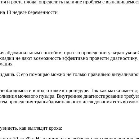
тия и роста плода, определить наличие проблем с вынашиваемос
ния абдоминальным способом, при его проведении ультразвуков
кладки не дают возможность эффективно провести диагностику. 
мация.
идыша. С его помощью можно не только правильно визуализиров
еобходимости в подготовке к процедуре. Так как матка имеет д
олнения мочевого пузыря. Внутреннее диагностирование требуе
тем проведения трансабдоминального исследования есть возмож
увидеть, как выглядит кроха:
вес от 20 до 30 г. На данном этапе ребенок пока непропорционал