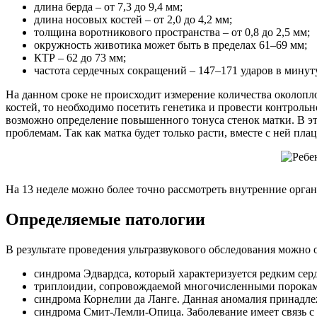
длина берда – от 7,3 до 9,4 мм;
длина носовых костей – от 2,0 до 4,2 мм;
толщина воротникового пространства – от 0,8 до 2,5 мм;
окружность животика может быть в пределах 61–69 мм;
КТР – 62 до 73 мм;
частота сердечных сокращений – 147–171 ударов в минуту
На данном сроке не происходит измерение количества околопл
костей, то необходимо посетить генетика и провести контроль
возможно определение повышенного тонуса стенок матки. В эт
проблемам. Так как матка будет только расти, вместе с ней пл
На 13 неделе можно более точно рассмотреть внутренние орга
Определяемые патологии
В результате проведения ультразвукового обследования можно 
синдрома Эдвардса, который характеризуется редким сер
триплоидии, сопровождаемой многочисленными пороками
синдрома Корнелии да Ланге. Данная аномалия принадлеж
синдрома Смит-Лемли-Опица. Заболевание имеет связь с 