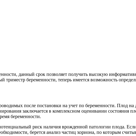
енности, данный срок позволяет получить высокую информативн
вый триместр беременности, теперь имеется возможность опреде
роводимых после постановки на учет по беременности. Плод на д
нирования заключается в комплексном оценивании состояния пл
ремя беременности.
 потенциальный риск наличия врожденной патологии плода. Если
обходимости, берется анализ частиц хориона, по которым считы