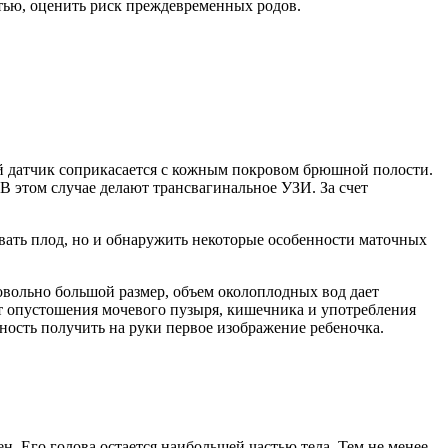
тью, оценить риск преждевременных родов.
ой датчик соприкасается с кожным покровом брюшной полости.
В этом случае делают трансвагинальное УЗИ. За счет
ать плод, но и обнаружить некоторые особенности маточных
овольно большой размер, объем околоплодных вод дает
т опустошения мочевого пузыря, кишечника и употребления
ность получить на руки первое изображение ребеночка.
ен. Его голова остается наибольшей частью тела. Тем не менее,