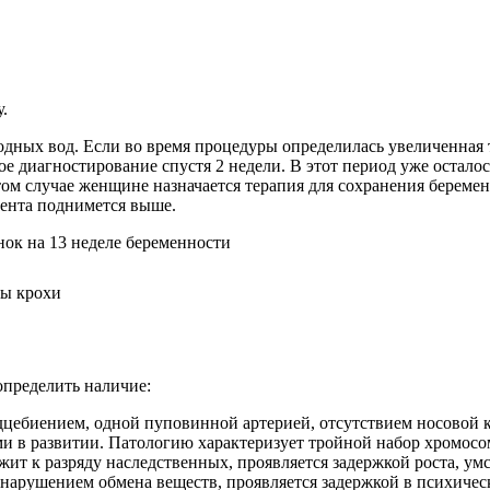
.
одных вод. Если во время процедуры определилась увеличенная
ное диагностирование спустя 2 недели. В этот период уже остал
ом случае женщине назначается терапия для сохранения беремен
ацента поднимется выше.
ны крохи
определить наличие:
дцебиением, одной пуповинной артерией, отсутствием носовой к
 в развитии. Патологию характеризует тройной набор хромосо
ит к разряду наследственных, проявляется задержкой роста, ум
нарушением обмена веществ, проявляется задержкой в психическ