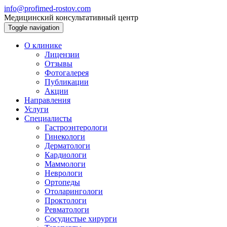
info@profimed-rostov.com
Медицинский консультативный центр
Toggle navigation
О клинике
Лицензии
Отзывы
Фотогалерея
Публикации
Акции
Направления
Услуги
Специалисты
Гастроэнтерологи
Гинекологи
Дерматологи
Кардиологи
Маммологи
Неврологи
Ортопеды
Отоларингологи
Проктологи
Ревматологи
Сосудистые хирурги