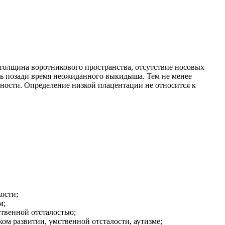
 толщина воротникового пространства, отсутствие носовых
ось позади время неожиданного выкидыша. Тем не менее
ности. Определение низкой плацентации не относится к
ости;
м;
ственной отсталостью;
ом развитии, умственной отсталости, аутизме;