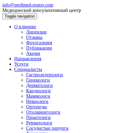
info@profimed-rostov.com
Медицинский консультативный центр
Toggle navigation
О клинике
Лицензии
Отзывы
Фотогалерея
Публикации
Акции
Направления
Услуги
Специалисты
Гастроэнтерологи
Гинекологи
Дерматологи
Кардиологи
Маммологи
Неврологи
Ортопеды
Отоларингологи
Проктологи
Ревматологи
Сосудистые хирурги