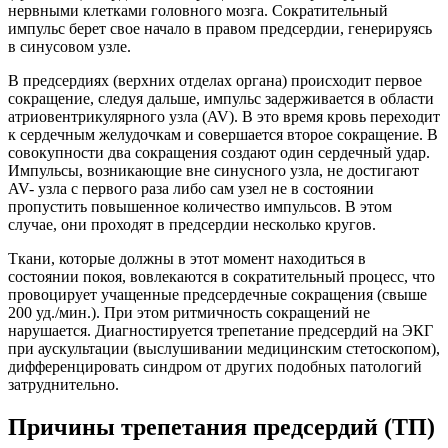
нервными клетками головного мозга. Сократительный
импульс берет свое начало в правом предсердии, генерируясь
в синусовом узле.
В предсердиях (верхних отделах органа) происходит первое
сокращение, следуя дальше, импульс задерживается в области
атриовентрикулярного узла (AV). В это время кровь переходит
к сердечным желудочкам и совершается второе сокращение. В
совокупности два сокращения создают один сердечный удар.
Импульсы, возникающие вне синусного узла, не достигают
AV- узла с первого раза либо сам узел не в состоянии
пропустить повышенное количество импульсов. В этом
случае, они проходят в предсердии несколько кругов.
Ткани, которые должны в этот момент находиться в
состоянии покоя, вовлекаются в сократительный процесс, что
провоцирует учащенные предсердечные сокращения (свыше
200 уд./мин.). При этом ритмичность сокращений не
нарушается. Диагностируется трепетание предсердий на ЭКГ
при аускультации (выслушивании медицинским стетоскопом),
дифференцировать синдром от других подобных патологий
затруднительно.
Причины трепетания предсердий (ТП)