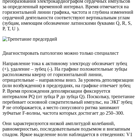
преобразования электрокардиографом сердечных импульсов
за определенный временной интервал. Время отмечается на
горизонтальной линии графика, частота и глубина изменений
сердечной деятельности соответствуют вертикальным углам
(зубцам, имеющим обозначение латинскими буквами Q, R, S,
Р, Т, U ).
Диагностировать патологию можно только специалист
Направление тока к активному электроду обозначает зубец
(+), удаление – зубец (-). На графике положительные зубцы
расположены кверху от горизонтальной линии,
отрицательные – направлены вниз. За уровень деполяризации
(или возбуждения) в предсердиях, на графике отвечает зубец
Р. Время прохождения деполяризации фиксируется
интервалом PQ (от зубца Р до зубца Q). Поскольку, трепетание
перебивает основной сократительный импульс, на ЭКГ зубец
Р не отображается, а место синусового ритма занимают
зубчатые F-волны, частота которых достигает до 250–300.
Они характеризуются низкой амплитудой колебаний,
равномерностью, последовательным подъемом и внезапным
спадом. Яркое выделение волн наблюдается в отведениях: V1