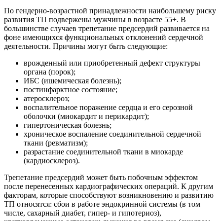
По гендерно-возрастной принадлежности наибольшему риску
развития ТП подвержены мужчины в возрасте 55+. В
большинстве случаев трепетание предсердий развивается на
фоне имеющихся функциональных отклонений сердечной
деятельности. Причины могут быть следующие:
врожденный или приобретенный дефект структуры
органа (порок);
ИБС (ишемическая болезнь);
постинфарктное состояние;
атеросклероз;
воспалительное поражение сердца и его серозной
оболочки (миокардит и перикардит);
гипертоническая болезнь;
хроническое воспаление соединительной сердечной
ткани (ревматизм);
разрастание соединительной ткани в миокарде
(кардиосклероз).
Трепетание предсердий может быть побочным эффектом
после перенесенных кардиографических операций. К другим
факторам, которые способствуют возникновению и развитию
ТП относятся: сбои в работе эндокринной системы (в том
числе, сахарный диабет, гипер- и гипотериоз),