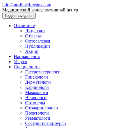
info@profimed-rostov.com
Медицинский консультативный центр
Toggle navigation
О клинике
Лицензии
Отзывы
Фотогалерея
Публикации
Акции
Направления
Услуги
Специалисты
Гастроэнтерологи
Гинекологи
Дерматологи
Кардиологи
Маммологи
Неврологи
Ортопеды
Отоларингологи
Проктологи
Ревматологи
Сосудистые хирурги