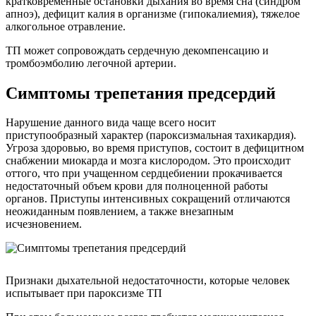
кратковременные остановки дыхания во время сна (синдром
апноэ), дефицит калия в организме (гипокалиемия), тяжелое
алкогольное отравление.
ТП может сопровождать сердечную декомпенсацию и
тромбоэмболию легочной артерии.
Симптомы трепетания предсердий
Нарушение данного вида чаще всего носит
приступообразный характер (пароксизмальная тахикардия).
Угроза здоровью, во время приступов, состоит в дефицитном
снабжении миокарда и мозга кислородом. Это происходит
оттого, что при учащенном сердцебиении прокачивается
недостаточный объем крови для полноценной работы
органов. Приступы интенсивных сокращений отличаются
неожиданным появлением, а также внезапным
исчезновением.
Признаки дыхательной недостаточности, которые человек
испытывает при пароксизме ТП