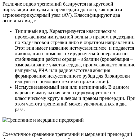
Различие видов трепетаний базируется на круговой
циркуляции импульса в предсердии до того, как пройти
атриовентрикулярный узел (AV). Классифицируют два
основных вида:
Типичный вид. Характеризуется классическим
прохождением импульсной волны в правом предсердии
по ходу часовой стрелки либо в обратном направлении.
Этот вид имеет название истмусзависимое, и поддается
ликвидации с помощью хирургической операции по
стабилизации работы сердца – абляции (криоабляция –
замораживание участка сердца, пропускающего лишние
импульсы, РЧА или радиочастотная абляция –
формирование искусственного рубца для блокировки
импульса с помощью техники прижигания).
Истмуснезависимый вид или нетипичный. В данном
варианте импульсная волна циркулирует не по
классическому кругу в левом и правом предсердии. При
этом частота трепетаний может увеличиваться в два
раза.
Схематичное сравнение трепетаний и мерцаний предсердий