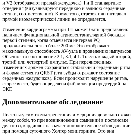
и V2 (отображают правый желудочек), I и II стандартные
отведения (визуализируют переднюю и заднюю сердечные
стенки, соответственно). Кроме того, отрезок или интервал
прямой изоэлектрической линии не определяется.
Изменение кардиограммы при ТП может быть представлено
наличием функциональной атриовентрикулярной блокады
первой степени, когда отмечается интервал PQ
продолжительностью более 200 мс. Это отображает
максимальную способность AV-узла к проведению импульсов.
Обычно это соотношение 2:1, 3:1, 4:1. То есть каждый второй,
третий или четвертый импульс. При перечисленных
изменениях должен сохраняться стабильный сердечный ритм
и форма сегмента QRSТ (эти зубцы отражают состояние
сердечных желудочков). Если происходит нарушение ритма,
скорее всего, будет определена фибрилляция предсердий на
ЭКГ.
Дополнительное обследование
Поскольку симптомы трепетания и мерцания довольно схожи
между собой, то при возникновении сомнений в постановке
диагноза, кардиолог назначает дополнительное обследование
при помощи суточного Холтер мониторинга. Это вид