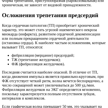
Форма трепетаний, приступообразная (пароксизмальная) или
хроническая, не зависит от видовой принадлежности.
Осложнения трепетания предсердий
Когда сердечная патология (ТП) приобретает хронический
характер, это может стать угрозой ишемического некроза
миокарда (инфаркта), развитием сердечной декомпенсации
или полным прекращением сердечной деятельности
(остановка сердца). К наиболее частым осложнениям, которые
вызывает ТП, относятся:
фибрилляция (мерцание) предсердий;
ТЖ (трепетание желудочков);
ФЖ (фибрилляция желудочков).
Последняя считается наиболее опасной. В отличие от ТП,
когда движения импульса является правильно-круговым, при
ФЖ отсутствует четкий ритм, волна мечется беспорядочно, а
число сокращений может увеличиваться до 500 уд./мин.
Фибрилляция желудочков на ЭКГ определяется мгновенно,
поскольку характеризуется полным отсутствием зубцов,
интервалов и комплексов.
Если графическая волна превышает 50 мм, это указывает на