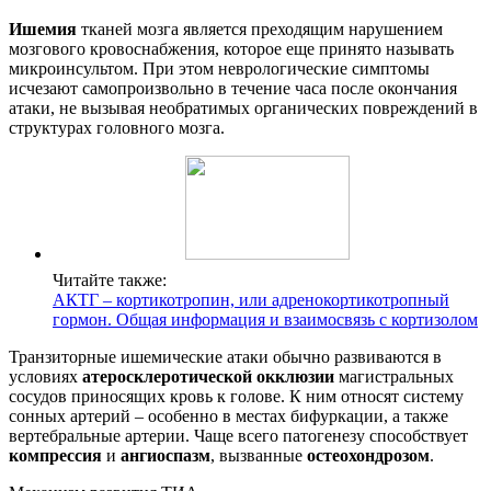
Ишемия
тканей мозга является преходящим нарушением
мозгового кровоснабжения, которое еще принято называть
микроинсультом. При этом неврологические симптомы
исчезают самопроизвольно в течение часа после окончания
атаки, не вызывая необратимых органических повреждений в
структурах головного мозга.
Читайте также:
АКТГ – кортикотропин, или адренокортикотропный
гормон. Общая информация и взаимосвязь с кортизолом
Транзиторные ишемические атаки обычно развиваются в
условиях
атеросклеротической окклюзии
магистральных
сосудов приносящих кровь к голове. К ним относят систему
сонных артерий – особенно в местах бифуркации, а также
вертебральные артерии. Чаще всего патогенезу способствует
компрессия
и
ангиоспазм
, вызванные
остеохондрозом
.