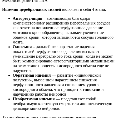
Механизм развития ТИА
Ишемия церебральных тканей
включает в себя 4 этапа:
Авторегуляция
– возникающая благодаря
компенсаторному расширению церебральных сосудов
как ответ на пониженное перфузионное давление
мозгового кровообращения, вызывает увеличение
объемов крови, которой заполняются сосуды головного
мозга.
Олигемия
– дальнейшее нарастание падения
показателей перфузионного давления вызывает
уменьшение церебрального тока крови, когда не может
быть компенсировано авторегуляторными механизмами,
на этом этапе процессы кислородного обмена еще не
нарушены.
Обратимая ишемия
— развитие «ишемической
полутени», вызванной нарастанием снижения
перфузионнного давления и снижением уровня
кислородного обмена, что приводит к
гипоксии
и
нарушению работы нейронов.
Необратимая ишемия
— представляет собой
необратимую клеточную смерть или апоплексическую
деполяризацию нейронов.
Таким образом, микроинсульт вызывает нарушения