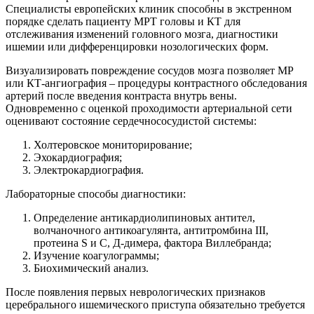
Специалисты европейских клиник способны в экстренном
порядке сделать пациенту МРТ головы и КТ для
отслеживания изменений головного мозга, диагностики
ишемии или дифференцировки нозологических форм.
Визуализировать повреждение сосудов мозга позволяет МР
или КТ-ангиография – процедуры контрастного обследования
артерий после введения контраста внутрь вены.
Одновременно с оценкой проходимости артериальной сети
оценивают состояние сердечнососудистой системы:
Холтеровское мониторирование;
Эхокардиография;
Электрокардиография.
Лабораторные способы диагностики:
Определение антикардиолипиновых антител,
волчаночного антикоагулянта, антитромбина III,
протеина S и C, Д-димера, фактора Виллебранда;
Изучение коагулограммы;
Биохимический анализ.
После появления первых неврологических признаков
церебрального ишемического приступа обязательно требуется