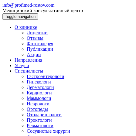
info@profimed-rostov.com
Медицинский консультативный центр
Toggle navigation
О клинике
Лицензии
Отзывы
Фотогалерея
Публикации
Акции
Направления
Услуги
Специалисты
Гастроэнтерологи
Гинекологи
Дерматологи
Кардиологи
Маммологи
Неврологи
Ортопеды
Отоларингологи
Проктологи
Ревматологи
Сосудистые хирурги