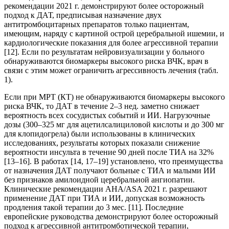
рекомендации 2021 г. демонстрируют более осторожный
подход к ДАТ, предписывая назначение двух
антитромбоцитарных препаратов только пациентам,
имеющим, наряду с картиной острой церебральной ишемии, и
кардиологические показания для более агрессивной терапии
[12]. Если по результатам нейровизуализации у больного
обнаруживаются биомаркеры высокого риска ВЧК, врач в
связи с этим может ограничить агрессивность лечения (табл.
1).
Если при МРТ (КТ) не обнаруживаются биомаркеры высокого
риска ВЧК, то ДАТ в течение 2–3 нед. заметно снижает
вероятность всех сосудистых событий и ИИ. Нагрузочные
дозы (300–325 мг для ацетилсалициловой кислоты и до 300 мг
для клопидогрела) были использованы в клинических
исследованиях, результаты которых показали снижение
вероятности инсульта в течение 90 дней после ТИА на 32%
[13–16]. В работах [14, 17–19] установлено, что преимущества
от назначения ДАТ получают больные с ТИА и малыми ИИ
без признаков амилоидной церебральной ангиопатии.
Клинические рекомендации AHA/ASA 2021 г. разрешают
применение ДАТ при ТИА и ИИ, допуская возможность
продления такой терапии до 3 мес. [11]. Последние
европейские руководства демонстрируют более осторожный
подход к агрессивной антитромботической терапии,