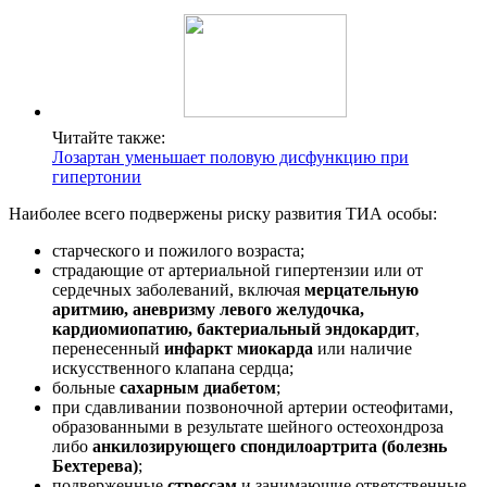
Читайте также:
Лозартан уменьшает половую дисфункцию при
гипертонии
Наиболее всего подвержены риску развития ТИА особы:
старческого и пожилого возраста;
страдающие от артериальной гипертензии или от
сердечных заболеваний, включая
мерцательную
аритмию, аневризму левого желудочка,
кардиомиопатию, бактериальный эндокардит
,
перенесенный
инфаркт миокарда
или наличие
искусственного клапана сердца;
больные
сахарным диабетом
;
при сдавливании позвоночной артерии остеофитами,
образованными в результате шейного остеохондроза
либо
анкилозирующего спондилоартрита (болезнь
Бехтерева)
;
подверженные
стрессам
и занимающие ответственные