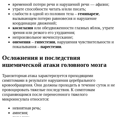
временной потери речи и нарушений речи — афазии;
утрате способности читать и/или писать;
слабости в одной из половин тела –
гемипарезе
,
вызывающем потерю равновесия и нарушение
координации движений;
косоглазия
или обездвиженности глазных яблок, утрате
зрения или резкого его ухудшения;
непроизвольное мочеиспускание;
онемения
–
гипестезии
, нарушения чувствительности и
покалывания –
парестезии
.
Осложнения и последствия
ишемической атаки головного мозга
Транзиторная атака характеризуется приходящими
симптомами в результате нарушения церебрального
кровообращения. Они должны проходить в течение суток и не
провоцировать тяжелые последствия. К симптомам
сохраняющимся после перенесенного тяжелого
микроинсульта относится:
невнятная речь;
амнезия;