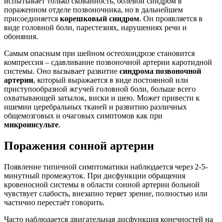
испытывает только скованность, болевой синдром в
пораженном отделе позвоночника, но в дальнейшем
присоединяется
корешковый синдром
. Он проявляется в
виде головной боли, парестезиях, нарушениях речи и
обоняния.
Самым опасным при шейном остеохондрозе становится
компрессия – сдавливание позвоночной артерии каротидной
системы. Оно вызывает развитие
синдрома позвоночной
артерии
, который выражается в виде постоянной или
приступообразной жгучей головной боли, больше всего
охватывающей затылок, виски и шею. Может привести к
ишемии церебральных тканей и развитию различных
общемозговых и очаговых симптомов как при
микроинсульте
.
Поражения сонной артерии
Появление типичной симптоматики наблюдается через 2-5-
минутный промежуток. При дисфункции обращения
кровеносной системы в области сонной артерии больной
чувствует слабость, внезапно теряет зрение, полностью или
частично перестаёт говорить.
Часто наблюдается двигательная дисфункция конечностей на