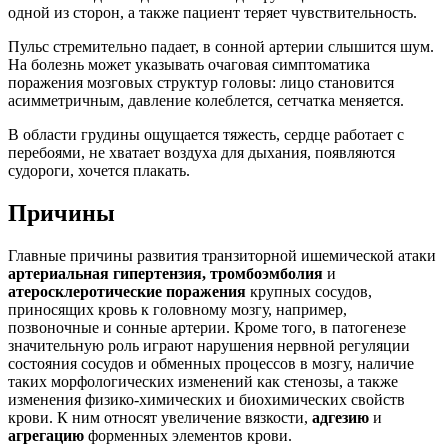
одной из сторон, а также пациент теряет чувствительность.
Пульс стремительно падает, в сонной артерии слышится шум.
На болезнь может указывать очаговая симптоматика
поражения мозговых структур головы: лицо становится
асимметричным, давление колеблется, сетчатка меняется.
В области грудины ощущается тяжесть, сердце работает с
перебоями, не хватает воздуха для дыхания, появляются
судороги, хочется плакать.
Причины
Главные причины развития транзиторной ишемической атаки
артериальная гипертензия, тромбоэмболия
и
атеросклеротические поражения
крупных сосудов,
приносящих кровь к головному мозгу, например,
позвоночные и сонные артерии. Кроме того, в патогенезе
значительную роль играют нарушения нервной регуляции
состояния сосудов и обменных процессов в мозгу, наличие
таких морфологических изменений как стенозы, а также
изменения физико-химических и биохимических свойств
крови. К ним относят увеличение вязкости,
адгезию
и
агрегацию
форменных элементов крови.