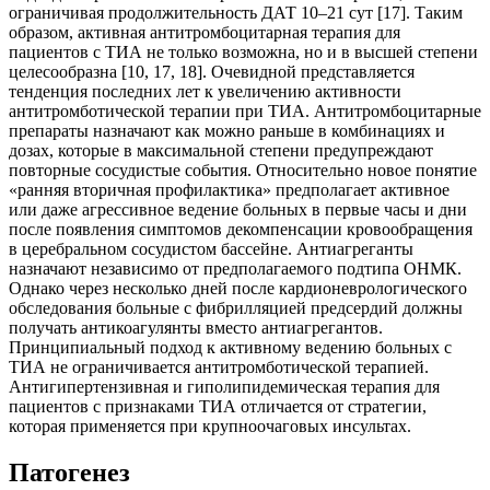
ограничивая продолжительность ДАТ 10–21 сут [17]. Таким
образом, активная антитромбоцитарная терапия для
пациентов с ТИА не только возможна, но и в высшей степени
целесообразна [10, 17, 18]. Очевидной представляется
тенденция последних лет к увеличению активности
антитромботической терапии при ТИА. Антитромбоцитарные
препараты назначают как можно раньше в комбинациях и
дозах, которые в максимальной степени предупреждают
повторные сосудистые события. Относительно новое понятие
«ранняя вторичная профилактика» предполагает активное
или даже агрессивное ведение больных в первые часы и дни
после появления симптомов декомпенсации кровообращения
в церебральном сосудистом бассейне. Антиагреганты
назначают независимо от предполагаемого подтипа ОНМК.
Однако через несколько дней после кардионеврологического
обследования больные с фибрилляцией предсердий должны
получать антикоагулянты вместо антиагрегантов.
Принципиальный подход к активному ведению больных с
ТИА не ограничивается антитромботической терапией.
Антигипертензивная и гиполипидемическая терапия для
пациентов с признаками ТИА отличается от стратегии,
которая применяется при крупноочаговых инсультах.
Патогенез