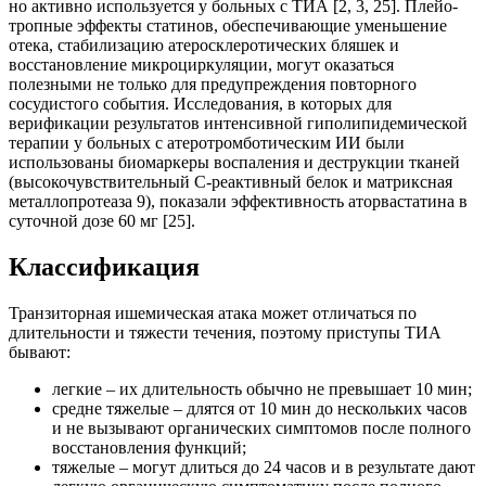
но активно используется у больных с ТИА [2, 3, 25]. Плейо­
тропные эффекты статинов, обеспечивающие уменьшение
отека, стабилизацию атеросклеротических бляшек и
восстановление микроциркуляции, могут оказаться
полезными не только для предупреждения повторного
сосудистого события. Исследования, в которых для
верификации результатов интенсивной гиполипидемической
терапии у больных с атеротромботическим ИИ были
использованы биомаркеры воспаления и деструкции тканей
(высокочувствительный С-реактивный белок и матриксная
металлопротеаза 9), показали эффективность аторвастатина в
суточной дозе 60 мг [25].
Классификация
Транзиторная ишемическая атака может отличаться по
длительности и тяжести течения, поэтому приступы ТИА
бывают:
легкие – их длительность обычно не превышает 10 мин;
средне тяжелые – длятся от 10 мин до нескольких часов
и не вызывают органических симптомов после полного
восстановления функций;
тяжелые – могут длиться до 24 часов и в результате дают