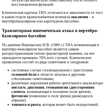
легкую органическую симптоматику после полного
восстановления функций.
Клиническая картина ТИА отличается в зависимости от того
в каком отделе кровоснабжения возникла
окклюзия
– в
вертебробазилярном или каротидном бассейне.
Транзиторная ишемическая атака в вертебро-
базилярном бассейне
По данным Верещагина Н.В. (1980 г.) ТИА возникающая в
вертебро-базилярном бассейне является самым
распространенным типом транзиторной ишемии, на нее
приходится примерно 70% всех случаев. Клинические
проявления состоят из ряда симптомов и синдромов:
системные случаи головокружения с приступами
головной боли
в области затылка и другими
стволовыми симптомами;
различные нарушения работы зрительного анализатора:
нистагм
,
диплопия
,
гемианопсия
(
двусторонняя
слепота
, возникающая в половине поля зрения),
фотопсия
(появление в поле зрения движущихся
образов);
тошнота и рвота
, которая может быть неукротимой;