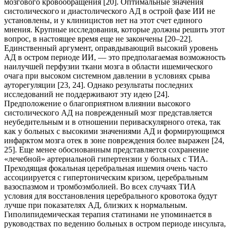
мозгового кровообращения [20]. Оптимальные значения
систолического и диастолического АД в острой фазе ИИ не
установлены, и у клиницистов нет на этот счет единого
мнения. Крупные исследования, которые должны решить этот
вопрос, в настоящее время еще не закончены [20–22].
Единственный аргумент, оправдывающий высокий уровень
АД в остром периоде ИИ, — это предполагаемая возможность
наилучшей перфузии ткани мозга в области ишемического
очага при высоком системном давлении в условиях срыва
ауторегуляции [23, 24]. Однако результаты последних
исследований не поддерживают эту идею [24].
Предположение о благоприятном влиянии высокого
систолического АД на поврежденный мозг представляется
неубедительным и в отношении периваскулярного отека, так
как у больных с высокими значениями АД и формирующимся
инфарктом мозга отек в зоне повреждения более выражен [24,
25]. Еще менее обоснованным представляется сохранение
«лечебной» артериальной гипертензии у больных с ТИА.
Преходящая фокальная церебральная ишемия очень часто
ассоциируется с гипертоническим кризом, церебральным
вазоспазмом и тромбоэмболией. Во всех случаях ТИА
условия для восстановления церебрального кровотока будут
лучше при показателях АД, близких к нормальным.
Гиполипидемическая терапия статинами не упоминается в
руководствах по ведению больных в остром периоде инсульта,