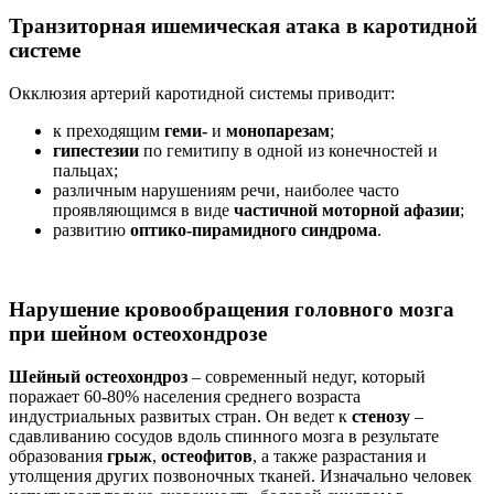
Транзиторная ишемическая атака в каротидной
системе
Окклюзия артерий каротидной системы приводит:
к преходящим
геми-
и
монопарезам
;
гипестезии
по гемитипу в одной из конечностей и
пальцах;
различным нарушениям речи, наиболее часто
проявляющимся в виде
частичной моторной афазии
;
развитию
оптико-пирамидного синдрома
.
Нарушение кровообращения головного мозга
при шейном остеохондрозе
Шейный остеохондроз
– современный недуг, который
поражает 60-80% населения среднего возраста
индустриальных развитых стран. Он ведет к
стенозу
–
сдавливанию сосудов вдоль спинного мозга в результате
образования
грыж
,
остеофитов
, а также разрастания и
утолщения других позвоночных тканей. Изначально человек