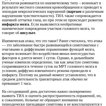
Патология развивается по ишемическому типу – возникает в
результате местного снижения кровообращения и приводит к
эпизодам неврологических нарушений (
парезам
и различным
нарушениям чувствительности). ТИА также сопровождается
ишемией сетчатки глаза, но при этом не происходит развития
инфаркта мозга
. Если выявляются необратимые
ишемические повреждения участков головного мозга, то
говорят об
инсульте
.
Ишемическая атака, что это такое? Ранее считалось, что атака
— это заболевание быстро развивающейся симптоматики с
очаговыми и диффузными поражениями функций мозга,
которое возникает без воздействия явных внесосудистых
факторов и длится менее 1 суток. Однако, в дальнейшем
ученые изменили определение, так как зачастую симптомы
сохранявшиеся в течение суток на МРТ головного мозга в
условиях диффузно-взвешенного режима приводили к
инфаркту. Поэтому на данный момент установлено, что в
среднем длительность транзиторных атак обычно не
превышает 1 часа.
На сегодняшний день достаточно важно своевременно
выявить ТИА и оценить распространенность поражений, но,
к сожалению, больные не обращают внимания на
периодически преходящие симптомы и не консультируются у