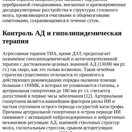
церебральной гемодинамики, внезапные и кратковременные
дисциркуляторные расстройства в структурах головного
мозга, проявляющиеся очаговыми и общемозговыми
симптомами, сохраняющимися в течение суток.
Контроль АД и гиполипидемическая
терапия
Агрессивная терапия ТИА, кроме ДАТ, предполагает
назначение гиполипидемической и антигипертензивной
терапии с достижением целевых значений АД (130/80 мм рт.
ст.) так скоро, как это только возможно. Такая лечебная
стратегия существенно отличается от принятого в
действующих рекомендациях порядка оказания помощи
больным с ОНМК, в которых не упоминаются статины, а
артериальная гипертензия до 180 мм рт. ст. считается
допустимой в первые часы заболевания [12]. Артериальная
гипертония является важнейшим фактором риска ИИ и
частым спутником острого периода сосудистой катастрофы.
Причины артериальной гипертонии в остром периоде ИИ
связывают с активацией нейроэндокринных и нейрогенных
механизмов регуляции АД, ишемией стволовых структур
мозга, госпитальным стрессом, срывом ауторегуляции