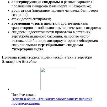
альтернирующие синдромы
и разные варианты
проявлений синдрома Валенберга и Захарченко;
дроп-атаки
(внезапное падение человека без потери
сознания);
атаки дезориентировки;
временная утрата памяти
и другие признаки
транзиторного глобального амнестического синдрома;
синдром недостаточности кровотока в артериях
вертебробазилярного бассейна, наиболее часто
возникающий в виде дисциркуляторынх
обмороков
—
синкопального вертебрального синдрома
Унтерхарншайдта
.
Причина транзиторной ишемической атаки в вертебро
базилярном бассейне
Читайте также:
Пошли в баню. При каких заболеваниях парилка
противопоказана