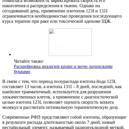
появилась возможность зафиксировать скорость его
накопления и распределения в тканях. Однако на
сегодняшний день, применение изотопов 123Ι и 131Ι
ограничивается необходимостью проведения последующего
курса терапии при раке или токсической аденоме ЩЖ.
Читайте также:
Расшифровка анализов крови и мочи латинскими
буквами
В связи с тем, что период полураспада изотопа йода 123Ι,
составляет 13 часов, а изотопа 131Ι – 8 дней, последний, как
наиболее травматичный, используется для разрушения
злокачественных клеток, а применение с диагностической
целью изотопа 123Ι, позволяет оценить скорость захвата
молекул и рассчитать оптимальную терапевтическую дозу.
Современные РФП представляют собой изотопы, образующие
в результате распада длительностью около 7 дней, новый
нестабильный элемент, называемый радионуклидной меткой.