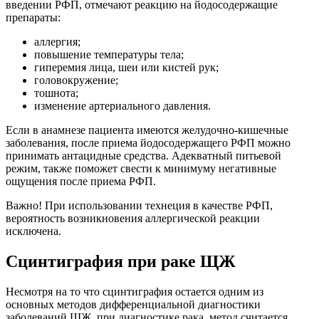
введении РФП, отмечают реакцию на йодосодержащие
препараты:
аллергия;
повышение температуры тела;
гиперемия лица, шеи или кистей рук;
головокружение;
тошнота;
изменение артериального давления.
Если в анамнезе пациента имеются желудочно-кишечные
заболевания, после приема йодосодержащего РФП можно
принимать антацидные средства. Адекватный питьевой
режим, также поможет свести к минимуму негативные
ощущения после приема РФП.
Важно! При использовании технеция в качестве РФП,
вероятность возникновения аллергической реакции
исключена.
Сцинтиграфия при раке ЩЖ
Несмотря на то что сцинтиграфия остается одним из
основных методов дифференциальной диагностики
заболеваний ЩЖ, при диагностике рака, метод считается