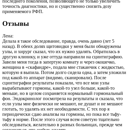
последнего поколения, позволяющего не только увеличить
точность диагностики, но и существенно снизить дозу
применяемого РФП.
Отзывы
Лена:
Делала я такое обследование, правда, очень давно (лет 5
назад). В обеих долях щитовидки у меня были обнаружены
узлы, и хирург сказал, что их нужно удалять. Обратилась в
другую клинику, и уже оттуда направили на сцинтиграфию.
Завели меня тогда в запертую комнату и через окошечко,
женщина в «скафандре», подала мне стаканчик с жидкостью,
которую я выпила. Потом долго сидела одна, а затем уложили
под какой-то аппарат (видимо, сканировали). После
сцинтиграфии результаты показали, что все мои узлы
вырабатывают гормоны, какой-то узел больше, какой-то
меньше, но в целом сохраняется нормальный гормональный
фон. Эндокринолог посмотрела на результаты и сказала, что
если узлы мне физически не мешают, не душат и не мешают
глотать, то удалять их нет необходимости. С тех пор я
периодически сдаю анализы на гормоны, но пока все тьфу-
тьфу в норме. После этого случая всем советую тщательно
обследоваться, желательно в разных больницах, прежде чем
соглашаться, что-нибудь удалять.