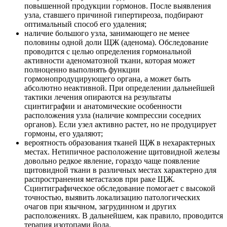
повышенной продукции гормонов. После выявления
узла, ставшего причиной гипертиреоза, подбирают
оптимальный способ его удаления;
наличие большого узла, занимающего не менее
половины одной доли ЩЖ (аденома). Обследование
проводится с целью определения гормональной
активности аденоматозной ткани, которая может
полноценно выполнять функции
гормонопродуцирующего органа, а может быть
абсолютно неактивной. При определении дальнейшей
тактики лечения опираются на результаты
сцинтиграфии и анатомические особенности
расположения узла (наличие компрессии соседних
органов). Если узел активно растет, но не продуцирует
гормоны, его удаляют;
вероятность образования тканей ЩЖ в нехарактерных
местах. Нетипичное расположение щитовидной железы
довольно редкое явление, гораздо чаще появление
щитовидной ткани в различных местах характерно для
распространения метастазов при раке ЩЖ.
Сцинтиграфическое обследование помогает с высокой
точностью, выявить локализацию патологических
очагов при язычном, загрудинном и других
расположениях. В дальнейшем, как правило, проводится
терапия изотопами йода.