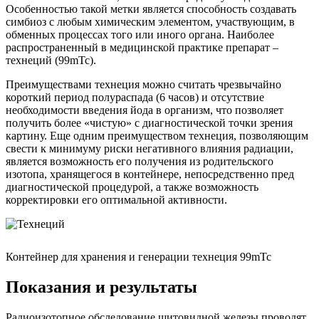
Особенностью такой метки является способность создавать
симбиоз с любым химическим элементом, участвующим, в
обменных процессах того или иного органа. Наиболее
распространенный в медицинской практике препарат –
технеций (99mТс).
Преимуществами технеция можно считать чрезвычайно
короткий период полураспада (6 часов) и отсутствие
необходимости введения йода в организм, что позволяет
получить более «чистую» с диагностической точки зрения
картину. Еще одним преимуществом технеция, позволяющим
свести к минимуму риски негативного влияния радиации,
является возможность его получения из родительского
изотопа, хранящегося в контейнере, непосредственно пред
диагностической процедурой, а также возможность
корректировки его оптимальной активности.
Контейнер для хранения и генерации технеция 99mТс
Показания и результаты
Радиоизотопное обследование щитовидной железы проводят