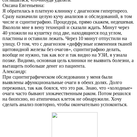
Оксана Евгеньевна:
Я обратилась в платную клинику с диагнозом гипертиреоз.
Сразу назначили целую кучу анализов и обследований, в том
числе и сцинтиграфию. Процедура, прямо скажем, недешевая.
Вкололи мне в вену технеций и сказали ждать. Минут через
40 уложили на кушетку под две, находящиеся под углом,
пластины и оставили лежать. Через 10 минут отпустили на
улицу. О том, что с диагнозом «диффузные изменения тканей
щитовидной железы без очагов», сцинтиграфию делать,
вообще не нужно, так как все и так видно на УЗИ, я узнала
позже. Видимо, основная цель клиники не выявить болезни, а
вытащить побольше денег из пациента.
Александр:
При сцинтиграфическом обследовании у меня были
выявлены афункциональные очаги в обеих долях. Долго
переживал, так как боялся, что это рак. Знаю, что «холодные»
очаги часто бывают злокачественным раком. Потом решился
на биопсию, но атипичных клеток не обнаружили. Хочу
сделать анализ повторно, чтобы окончательно успокоиться.