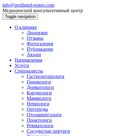
info@profimed-rostov.com
Медицинский консультативный центр
Toggle navigation
О клинике
Лицензии
Отзывы
Фотогалерея
Публикации
Акции
Направления
Услуги
Специалисты
Гастроэнтерологи
Гинекологи
Дерматологи
Кардиологи
Маммологи
Неврологи
Ортопеды
Отоларингологи
Проктологи
Ревматологи
Сосудистые хирурги