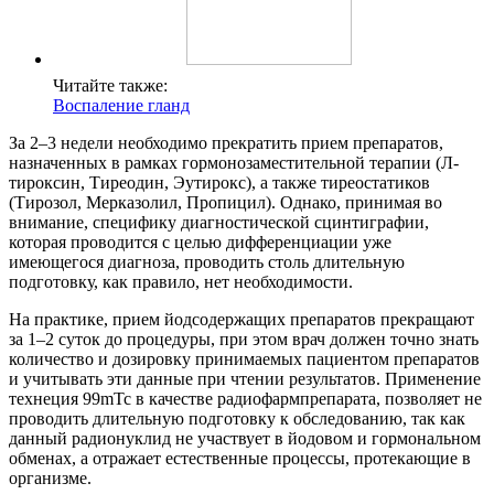
Читайте также:
Воспаление гланд
За 2–3 недели необходимо прекратить прием препаратов,
назначенных в рамках гормонозаместительной терапии (Л-
тироксин, Тиреодин, Эутирокс), а также тиреостатиков
(Тирозол, Мерказолил, Пропицил). Однако, принимая во
внимание, специфику диагностической сцинтиграфии,
которая проводится с целью дифференциации уже
имеющегося диагноза, проводить столь длительную
подготовку, как правило, нет необходимости.
На практике, прием йодсодержащих препаратов прекращают
за 1–2 суток до процедуры, при этом врач должен точно знать
количество и дозировку принимаемых пациентом препаратов
и учитывать эти данные при чтении результатов. Применение
технеция 99mТс в качестве радиофармпрепарата, позволяет не
проводить длительную подготовку к обследованию, так как
данный радионуклид не участвует в йодовом и гормональном
обменах, а отражает естественные процессы, протекающие в
организме.