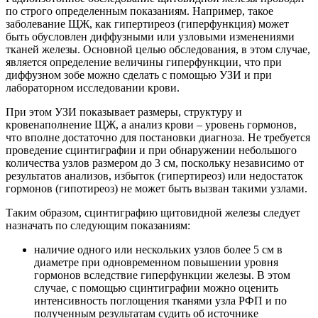
по строго определенным показаниям. Например, такое
заболевание ЩЖ, как гипертиреоз (гиперфункция) может
быть обусловлен диффузными или узловыми изменениями
тканей железы. Основной целью обследования, в этом случае,
является определение величины гиперфункции, что при
диффузном зобе можно сделать с помощью УЗИ и при
лабораторном исследовании крови.
При этом УЗИ показывает размеры, структуру и
кровенаполнение ЩЖ, а анализ крови – уровень гормонов,
что вполне достаточно для постановки диагноза. Не требуется
проведение сцинтиграфии и при обнаружении небольшого
количества узлов размером до 3 см, поскольку независимо от
результатов анализов, избыток (гипертиреоз) или недостаток
гормонов (гипотиреоз) не может быть вызван такими узлами.
Таким образом, сцинтиграфию щитовидной железы следует
назначать по следующим показаниям:
наличие одного или нескольких узлов более 5 см в
диаметре при одновременном повышении уровня
гормонов вследствие гиперфункции железы. В этом
случае, с помощью сцинтиграфии можно оценить
интенсивность поглощения тканями узла РФП и по
полученным результатам судить об источнике