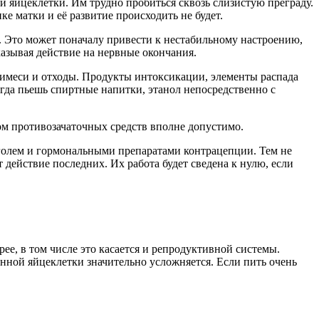
и яйцеклетки. Им трудно пробиться сквозь слизистую преграду.
е матки и её развитие происходить не будет.
. Это может поначалу привести к нестабильному настроению,
азывая действие на нервные окончания.
примеси и отходы. Продукты интоксикации, элементы распада
огда пьешь спиртные напитки, этанол непосредственно с
м противозачаточных средств вполне допустимо.
голем и гормональными препаратами контрацепции. Тем не
действие последних. Их работа будет сведена к нулю, если
е, в том числе это касается и репродуктивной системы.
нной яйцеклетки значительно усложняется. Если пить очень