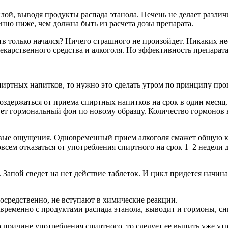
илой, выводя продукты распада этанола. Печень не делает разли
нно ниже, чем должна быть из расчета дозы препарата.
в только начался? Ничего страшного не произойдет. Никаких не
екарственного средства и алкоголя. Но эффективность препарата
 спиртных напитков, то нужно это сделать утром по принципу п
оздержаться от приема спиртных напитков на срок в один месяц
ет гормональный фон по новому образцу. Количество гормонов 
евые ощущения. Одновременный прием алкоголя смажет общую ка
сем отказаться от употребления спиртного на срок 1–2 недели 
апой сведет на нет действие таблеток. И цикл придется начина
осредственно, не вступают в химические реакции.
овременно с продуктами распада этанола, выводит и гормоны, с
 причине употребления спиртного, то следует ее выпить уже ут