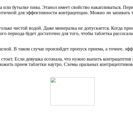
а или бутылке пива. Этанол имеет свойство накапливаться. Пери
 критичной для эффективности контрацепции. Можно ли запивать
только чистой водой. Даже минералка не допускается. Когда пр
о периода будет достаточно для того, чтобы таблетка рассосалас
расной. В таком случае произойдет пропуск приема, а точнее, эф
стоит. Если девушка осознала, что нужно выпить контрацептив в
ложить прием таблетки наутро. Схемы оральных контрацептивов, 