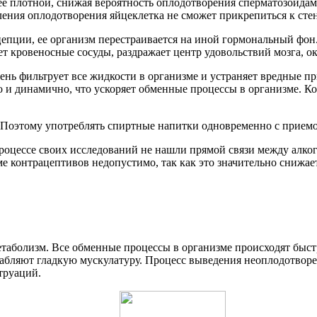
ее плотной, снижая вероятность оплодотворения сперматозоидам
ния оплодотворения яйцеклетка не сможет прикрепиться к стенк
епции, ее организм перестраивается на иной гормональный фон
т кровеносные сосуды, раздражает центр удовольствий мозга, ок
чень фильтрует все жидкости в организме и устраняет вредные 
о и динамично, что ускоряет обменные процессы в организме. К
 Поэтому употреблять спиртные напитки одновременно с приемо
роцессе своих исследований не нашли прямой связи между алко
 контрацептивов недопустимо, так как это значительно снижает 
аболизм. Все обменные процессы в организме происходят быстре
лабляют гладкую мускулатуру. Процесс выведения неоплодотворе
труаций.