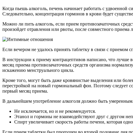
Когда пьешь алкоголь, печень начинает работать с удвоенной с
Следовательно, концентрация гормонов в крови будет существе
Можно ли пить алкоголь, если прием противозачаточных средст
произойдет отравления или рвоты, после совместного приема л
Если вечером не удалось принять таблетку в связи с приемом
В инструкции к приему контрацептивов написано, что лучше в
месяц приема противозачаточных средств организма нормализу
искажению менструального цикла.
Кроме того, могут быть даже кровянистые выделения или бол
перестройкой на новый гормональный фон. Поэтому следует сов
первый месяц приема.
В дальнейшем употребление алкоголя должно быть умеренным. З
Не исключается, но и не рекомендуется.
Этанол и гормоны не взаимодействуют друг с другом неп
Спирт увеличивает скорость работы печени, которая одн
Если прием таблетки был пропущен во второй половине дня по