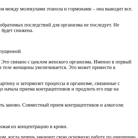
чия между молекулами этанола и гормонами – она выводит все.
обратимых последствий для организма не последует. Не
 будет снижена.
ропущенной
. Это связано с циклом женского организма. Именно в первый
в теле женщины увеличивается. Это может привести к
ртину и затормозит процессы в организме, связанные с
до начала приема контрацептивов и продлить его еще на
ть заново. Совместный прием контрацептивов и алкоголя:
нижая их концентрацию в крови.
ром, когда печень закончит свою основную работу по очищению