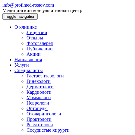
info@profimed-rostov.com
Медицинский консультативный центр
Toggle navigation
О клинике
Лицензии
Отзывы
Фотогалерея
Публикации
Акции
Направления
Услуги
Специалисты
Гастроэнтерологи
Гинекологи
Дерматологи
Кардиологи
Маммологи
Неврологи
Ортопеды
Отоларингологи
Проктологи
Ревматологи
Сосудистые хирурги