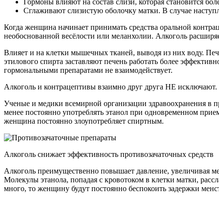
Гормоны влияют на состав слизи, которая становится бол
Сглаживают слизистую оболочку матки. В случае наступле
Когда женщина начинает принимать средства оральной контрац
необоснованной весёлости или меланхолии. Алкоголь расширяе
Влияет и на клетки мышечных тканей, выводя из них воду. Пе
этилового спирта заставляют печень работать более эффективн
гормональными препаратами не взаимодействует.
Алкоголь и контрацептивы взаимно друг друга НЕ исключают.
Ученые и медики всемирной организации здравоохранения в п
менее постоянно употреблять этанол при одновременном приеме
женщина постоянно злоупотребляет спиртным.
Алкоголь снижает эффективность противозачаточных средств
Алкоголь преимущественно повышает давление, увеличивая мет
Молекулы этанола, попадая с кровотоком в клетки матки, расс
много, то женщину будут постоянно беспокоить задержки менс