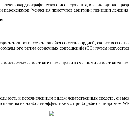
электрокардиографического исследования, врач-кардиолог разр
ии пароксизмов (усиления приступов аритмии) принцип лечения 
остаточности, сочетающейся со стенокардией, скорее всего, по
 нормального ритма сердечных сокращений (СС) путем искусстве
возможностью самостоятельно справиться с ними самостоятельно
ельность к перечисленным видам лекарственных средств, он мо
ся одним из наиболее эффективных при борьбе с синдромом W