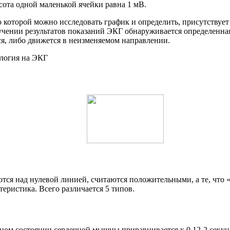
сота одной маленькой ячейки равна 1 мВ.
оторой можно исследовать график и определить, присутствует л
учении результатов показаний ЭКГ обнаруживается определенная
я, либо движется в неизменяемом направлении.
ются над нулевой линией, считаются положительными, а те, чт
еристика. Всего различается 5 типов.
ном состоянии сердечной мышцы приравнивается к 0,12-2 секу