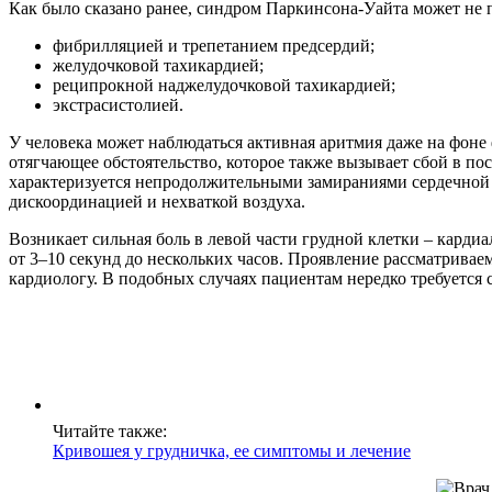
Как было сказано ранее, синдром Паркинсона-Уайта может не п
фибрилляцией и трепетанием предсердий;
желудочковой тахикардией;
реципрокной наджелудочковой тахикардией;
экстрасистолией.
У человека может наблюдаться активная аритмия даже на фоне
отягчающее обстоятельство, которое также вызывает сбой в по
характеризуется непродолжительными замираниями сердечной
дискоординацией и нехваткой воздуха.
Возникает сильная боль в левой части грудной клетки – карди
от 3–10 секунд до нескольких часов. Проявление рассматрива
кардиологу. В подобных случаях пациентам нередко требуется 
Читайте также:
Кривошея у грудничка, ее симптомы и лечение