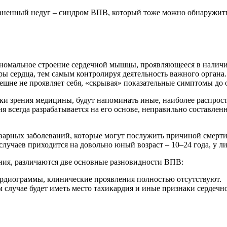
траненный недуг – синдром ВПВ, который тоже можно обнаружит
?
номальное строение сердечной мышцы, проявляющееся в наличи
еры сердца, тем самым контролируя деятельность важного орган
нешне не проявляет себя, «скрывая» показательные симптомы до
 точки зрения медицины, будут напоминать иные, наиболее распро
ия всегда разрабатывается на его основе, неправильно составле
варных заболеваний, которые могут послужить причиной смерти
случаев приходится на довольно юный возраст – 10–24 года, у ли
ия, различаются две основные разновидности ВПВ:
рдиограммы, клинические проявления полностью отсутствуют.
случае будет иметь место тахикардия и иные признаки сердечно