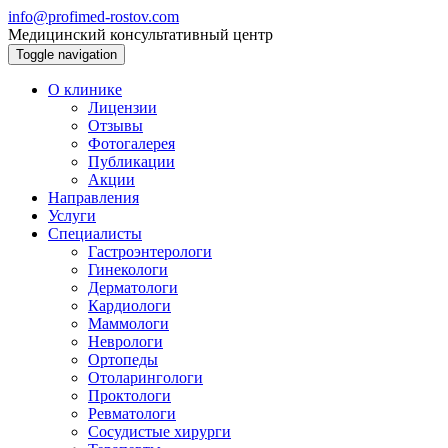
info@profimed-rostov.com
Медицинский консультативный центр
Toggle navigation
О клинике
Лицензии
Отзывы
Фотогалерея
Публикации
Акции
Направления
Услуги
Специалисты
Гастроэнтерологи
Гинекологи
Дерматологи
Кардиологи
Маммологи
Неврологи
Ортопеды
Отоларингологи
Проктологи
Ревматологи
Сосудистые хирурги