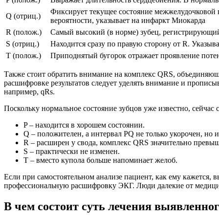
Фиксирует текущее состояние межжелудочковой пе
Q (отриц.)
вероятности, указывает на инфаркт Миокарда
R (полож.)
Самый высокий (в норме) зубец, регистрирующи
S (отриц.)
Находится сразу по правую сторону от R. Указыв
T (полож.)
Приподнятый бугорок отражает проявление поте
Также стоит обратить внимание на комплекс QRS, объединяющ
расшифровке результатов следует уделять внимание и пропис
например, qRs.
Поскольку нормальное состояние зубцов уже известно, сейчас
P – находится в хорошем состоянии.
Q – положителен, а интервал PQ не только укорочен, но 
R – расширен у свода, комплекс QRS значительно превыша
S – практически не изменен.
T – вместо купола больше напоминает желоб.
Если при самостоятельном анализе пациент, как ему кажется, в
профессиональную расшифровку ЭКГ. Люди далекие от медицин
В чем состоит суть лечения выявленно