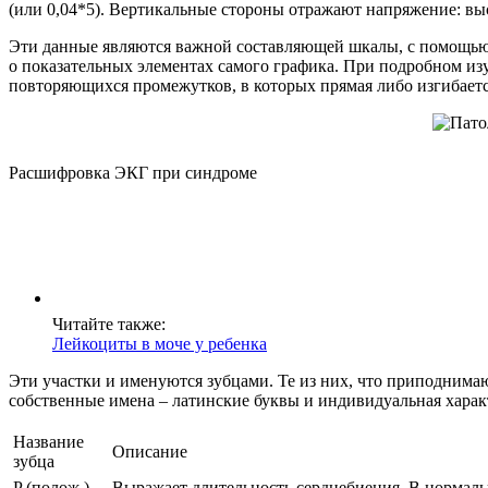
(или 0,04*5). Вертикальные стороны отражают напряжение: вы
Эти данные являются важной составляющей шкалы, с помощью к
о показательных элементах самого графика. При подробном из
повторяющихся промежутков, в которых прямая либо изгибаетс
Расшифровка ЭКГ при синдроме
Читайте также:
Лейкоциты в моче у ребенка
Эти участки и именуются зубцами. Те из них, что приподнима
собственные имена – латинские буквы и индивидуальная характ
Название
Описание
зубца
P (полож.)
Выражает длительность сердцебиения. В нормаль