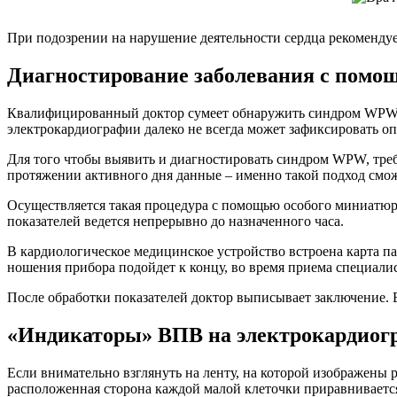
При подозрении на нарушение деятельности сердца рекомендуе
Диагностирование заболевания с пом
Квалифицированный доктор сумеет обнаружить синдром WPW н
электрокардиографии далеко не всегда может зафиксировать оп
Для того чтобы выявить и диагностировать синдром WPW, треб
протяжении активного дня данные – именно такой подход смож
Осуществляется такая процедура с помощью особого миниатюр
показателей ведется непрерывно до назначенного часа.
В кардиологическое медицинское устройство встроена карта п
ношения прибора подойдет к концу, во время приема специали
После обработки показателей доктор выписывает заключение. 
«Индикаторы» ВПВ на электрокардиог
Если внимательно взглянуть на ленту, на которой изображены 
расположенная сторона каждой малой клеточки приравнивается к