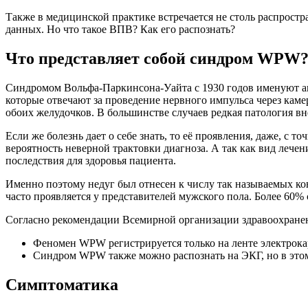
Также в медицинской практике встречается не столь распрос
данных. Но что такое ВПВ? Как его распознать?
Что представляет собой синдром WPW
Синдромом Вольфа-Паркинсона-Уайта с 1930 годов именуют а
которые отвечают за проведение нервного импульса через кам
обоих желудочков. В большинстве случаев редкая патология в
Если же болезнь дает о себе знать, то её проявления, даже, с
вероятность неверной трактовки диагноза. А так как вид лечен
последствия для здоровья пациента.
Именно поэтому недуг был отнесен к числу так называемых ко
часто проявляется у представителей мужского пола. Более 60% 
Согласно рекомендации Всемирной организации здравоохранен
Феномен WPW регистрируется только на ленте электрока
Синдром WPW также можно распознать на ЭКГ, но в этом 
Симптоматика