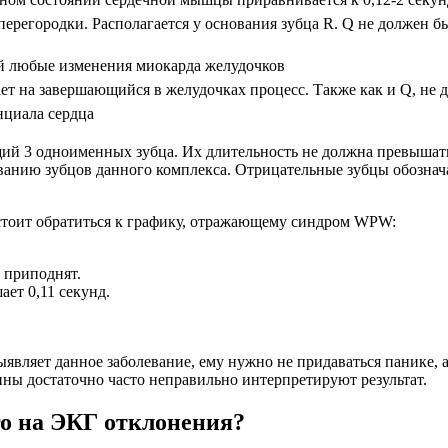
регородки. Располагается у основания зубца R. Q не должен бы
й любые изменения миокарда желудочков
ает на завершающийся в желудочках процесс. Также как и Q, не
нциала сердца
ий 3 одноименных зубца. Их длительность не должна превышать
ыванию зубцов данного комплекса. Отрицательные зубцы обозна
 стоит обратиться к графику, отражающему синдром WPW:
и приподнят.
ет 0,11 секунд.
ыявляет данное заболевание, ему нужно не придаваться панике, 
ы достаточно часто неправильно интерпретируют результат.
го на ЭКГ отклонения?