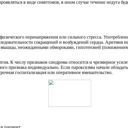
роявляться в виде симптомов, в ином случае течение недуга бу
 физического перенапряжения или сильного стресса. Употреблен
следовательности сокращений и возбуждений сердца. Аритмия не
 мышцы, неожиданными обмороками, гипотензией (понижением 
алгия. К числу признаков синдрома относится и чрезмерное уси
емого признака индивидуально. Если пароксизмы начали обладат
срочная госпитализация или оперативное вмешательство.