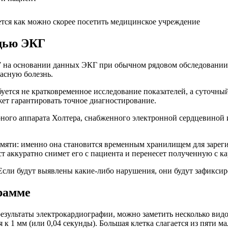
тся как можно скорее посетить медицинское учреждение
ощью ЭКГ
а основании данных ЭКГ при обычном рядовом обследовании. Н
асную болезнь.
уется не кратковременное исследование показателей, а суточны
ет гарантировать точное диагностирование.
ного аппарата Холтера, снабженного электронной сердцевиной 
амяти: именно она становится временным хранилищем для зарег
ст аккуратно снимет его с пациента и перенесет полученную с 
Если будут выявлены какие-либо нарушения, они будут зафикси
рамме
результаты электрокардиографии, можно заметить несколько вид
 1 мм (или 0,04 секунды). Большая клетка слагается из пяти ма