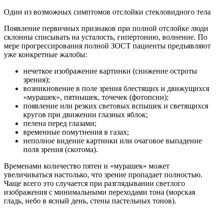
Один из возможных симптомов отслойки стекловидного тела
Появление первичных признаков при полной отслойке люди
склонны списывать на усталость, гипертонию, волнение. По
мере прогрессирования полной ЗОСТ пациенты предъявляют
уже конкретные жалобы:
нечеткое изображение картинки (снижение остроты
зрения);
возникновение в поле зрения блестящих и движущихся
«мурашек», пятнышек, точечек (фотопсии);
появление или резких световых вспышек и светящихся
кругов при движении глазных яблок;
пелена перед глазами;
временные помутнения в газах;
неполное видение картинки или очаговое выпадение
поля зрения (скотома).
Временами количество пятен и «мурашек» может
увеличиваться настолько, что зрение пропадает полностью.
Чаще всего это случается при разглядывании светлого
изображения с минимальными переходами тона (морская
гладь, небо в ясный день, стены пастельных тонов).