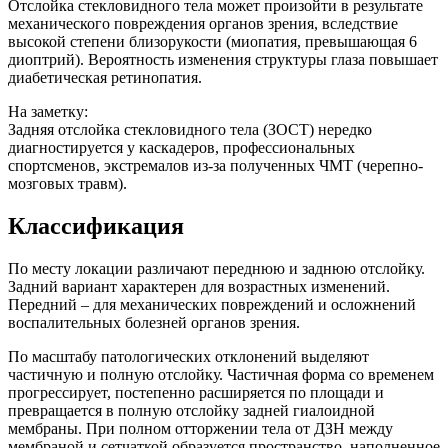
Отслойка стекловидного тела может произойти в результате
механического повреждения органов зрения, вследствие
высокой степени близорукости (миопатия, превышающая 6
диоптрий). Вероятность изменения структуры глаза повышает
диабетическая ретинопатия.
На заметку:
Задняя отслойка стекловидного тела (ЗОСТ) нередко
диагностируется у каскадеров, профессиональных
спортсменов, экстремалов из-за полученных ЧМТ (черепно-
мозговых травм).
Классификация
По месту локации различают переднюю и заднюю отслойку.
Задний вариант характерен для возрастных изменений.
Передний – для механических повреждений и осложнений
воспалительных болезней органов зрения.
По масштабу патологических отклонений выделяют
частичную и полную отслойку. Частичная форма со временем
прогрессирует, постепенно расширяется по площади и
превращается в полную отслойку задней гиалоидной
мембраны. При полном отторжении тела от ДЗН между
мембраной и сетчаткой образуется пространство, наполненное