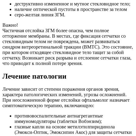
деструктивно измененное и мутное стекловидное тело;
наличие оптической пустоты в пространстве за телом
серо-желтая линия ЗГМ.
Важно!
Частичная отслойка ЗГМ более опасна, чем полное
отторжение мембраны. В местах, где фиксация сетчатки со
стекловидным телом не повреждена, может развиваться
синдром витреоретинальной тракции (ВМТС). Это состояние,
при котором отходящее стекловидное тело тащит за собой
сетчатку. Возникает риск разрыва и отслоение сетчатки глаза,
что приводит к полной потере зрения.
Лечение патологии
Лечение зависит от степени поражения органов зрения,
характера патологических изменений, угрозы осложнений.
При неосложненной форме отслойки офтальмолог назначает
симптоматическую терапию, включающую:
противовоспалительные антиагрегантные
иммуномодуляторы (таблетки Вобэнзим);
глазные капли на основе метилэтилпиридинола
(Эмокси-Оптик, Эмоксипин Акос) для защиты сетчатки