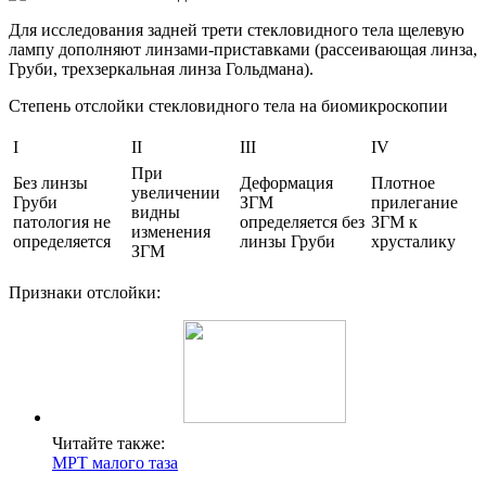
Для исследования задней трети стекловидного тела щелевую
лампу дополняют линзами-приставками (рассеивающая линза,
Груби, трехзеркальная линза Гольдмана).
Степень отслойки стекловидного тела на биомикроскопии
I
II
III
IV
При
Без линзы
Деформация
Плотное
увеличении
Груби
ЗГМ
прилегание
видны
патология не
определяется без
ЗГМ к
изменения
определяется
линзы Груби
хрусталику
ЗГМ
Признаки отслойки:
Читайте также:
МРТ малого таза