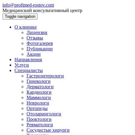
info@profimed-rostov.com
Медицинский консультативный центр
Toggle navigation
О клинике
Лицензии
Отзывы
Фотогалерея
Публикации
Акции
Направления
Услуги
Специалисты
Гастроэнтерологи
Гинекологи
Дерматологи
Кардиологи
Маммологи
Неврологи
Ортопеды
Отоларингологи
Проктологи
Ревматологи
Сосудистые хирурги