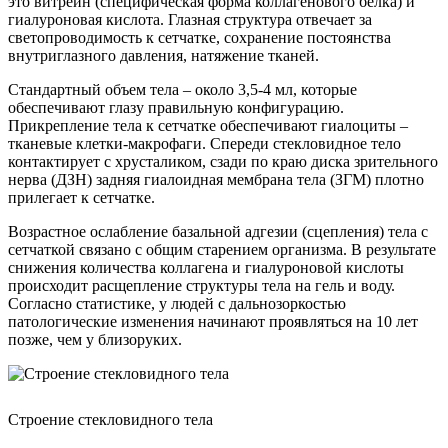
это витреин (специфическая форма коллагенового белка) и
гиалуроновая кислота. Глазная структура отвечает за
светопроводимость к сетчатке, сохранение постоянства
внутриглазного давления, натяжение тканей.
Стандартный объем тела – около 3,5-4 мл, которые
обеспечивают глазу правильную конфигурацию.
Прикрепление тела к сетчатке обеспечивают гиалоциты –
тканевые клетки-макрофаги. Спереди стекловидное тело
контактирует с хрусталиком, сзади по краю диска зрительного
нерва (ДЗН) задняя гиалоидная мембрана тела (ЗГМ) плотно
прилегает к сетчатке.
Возрастное ослабление базальной адгезии (сцепления) тела с
сетчаткой связано с общим старением организма. В результате
снижения количества коллагена и гиалуроновой кислоты
происходит расщепление структуры тела на гель и воду.
Согласно статистике, у людей с дальнозоркостью
патологические изменения начинают проявляться на 10 лет
позже, чем у близоруких.
Строение стекловидного тела