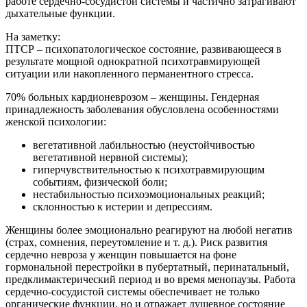
работе сердечно-сосудистой системы и частично затрагивают
дыхательные функции.
На заметку:
ПТСР – психопатологическое состояние, развивающееся в
результате мощной однократной психотравмирующей
ситуации или накопленного перманентного стресса.
70% больных кардионеврозом – женщины. Гендерная
принадлежность заболевания обусловлена особенностями
женской психологии:
вегетативной лабильностью (неустойчивостью
вегетативной нервной системы);
гиперчувствительностью к психотравмирующим
событиям, физической боли;
нестабильностью психоэмоциональных реакций;
склонностью к истерии и депрессиям.
Женщины более эмоционально реагируют на любой негатив
(страх, сомнения, переутомление и т. д.). Риск развития
сердечно невроза у женщин повышается на фоне
гормональной перестройки в пубертатный, перинатальный,
предклимактерический период и во время менопаузы. Работа
сердечно-сосудистой системы обеспечивает не только
органические функции, но и отражает душевное состояние