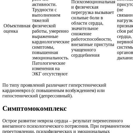
Психоэмоциональная
активности.
присут
и физическая
Трудности с
(не
перегрузка вызывает
выполнением
связанн
сильные боли в
тяжелой
нагрузк
области сердца,
Объективная
физической
призна
значительное
оценка
работы, умеренно
сбоя ра
снижение
выраженные
сердца,
работоспособности,
кардиологические
нервно
внезапные приступы
симптомы,
систем
учащенного
повышенная
органо
сердцебиения
эмоциональность.
дыхани
Патологические
изменения на
ЭКГ отсутствуют
По типу проявлений различают гиперстенический
кардионевроз (с повышенным возбуждением) или
гипостенический (депрессивный).
Симптомокомплекс
Острое развитие невроза сердца – результат перенесенного
внезапного психологического потрясения. При перманентном
переутомлении, психофизических и эмоциональных