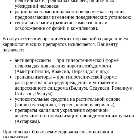
нелогичных и тревожных мыслей, ошибочных
убеждений человека;
рационально-эмоционально-поведенческая терапия,
предполагающая изменение поведенческих установок:
гештальт-терапия (развитие самосознания и
освобождение от фобий и комплексов).
В силу отсутствия органических поражений сердца, прием
кардиологических препаратов исключается. Пациенту
назначают:
антидепрессанты – при гиперстенической форме
невроза для повышения порога возбудимости
(Амитриптилин, Коаксил, Пиразидол и др.);
транквилизаторы – при гипостенической форме
расстройства для предупреждения и устранения
депрессивного синдрома (Валиум, Седуксен, Реланиум,
Сибазон, Релиум);
успокоительные средства на растительной основе
(капли пустырника, Персен, капли валерианы);
препараты калия для укрепления сердечной
деятельности и нормализации проводимости импульсов
(Аспаркам).
При сильных болях рекомендованы спазмолитики и
анальгетики.