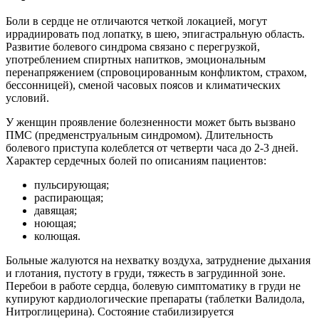
Боли в сердце не отличаются четкой локацией, могут
иррадиировать под лопатку, в шею, эпигастральную область.
Развитие болевого синдрома связано с перегрузкой,
употреблением спиртных напитков, эмоциональным
перенапряжением (спровоцированным конфликтом, страхом,
бессонницей), сменой часовых поясов и климатических
условий.
У женщин проявление болезненности может быть вызвано
ПМС (предменструальным синдромом). Длительность
болевого приступа колеблется от четверти часа до 2-3 дней.
Характер сердечных болей по описаниям пациентов:
пульсирующая;
распирающая;
давящая;
ноющая;
колющая.
Больные жалуются на нехватку воздуха, затруднение дыхания
и глотания, пустоту в груди, тяжесть в загрудинной зоне.
Перебои в работе сердца, болевую симптоматику в груди не
купируют кардиологические препараты (таблетки Валидола,
Нитроглицерина). Состояние стабилизируется