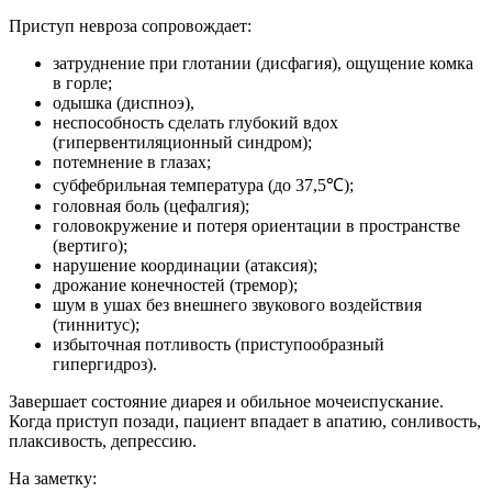
Приступ невроза сопровождает:
затруднение при глотании (дисфагия), ощущение комка
в горле;
одышка (диспноэ),
неспособность сделать глубокий вдох
(гипервентиляционный синдром);
потемнение в глазах;
субфебрильная температура (до 37,5℃);
головная боль (цефалгия);
головокружение и потеря ориентации в пространстве
(вертиго);
нарушение координации (атаксия);
дрожание конечностей (тремор);
шум в ушах без внешнего звукового воздействия
(тиннитус);
избыточная потливость (приступообразный
гипергидроз).
Завершает состояние диарея и обильное мочеиспускание.
Когда приступ позади, пациент впадает в апатию, сонливость,
плаксивость, депрессию.
На заметку: