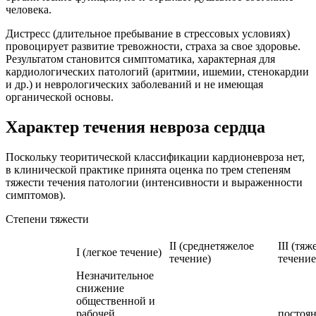
человека.
Дистресс (длительное пребывание в стрессовых условиях)
провоцирует развитие тревожности, страха за свое здоровье.
Результатом становится симптоматика, характерная для
кардиологических патологий (аритмии, ишемии, стенокардии
и др.) и неврологических заболеваний и не имеющая
органической основы.
Характер течения невроза сердца
Поскольку теоритической классификации кардионевроза нет,
в клинической практике принята оценка по трем степеням
тяжести течения патологии (интенсивности и выраженности
симптомов).
Степени тяжести
II (среднетяжелое
III (тяж
I (легкое течение)
течение)
течение
Незначительное
снижение
общественной и
рабочей
постоя