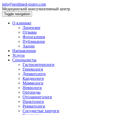
info@profimed-rostov.com
Медицинский консультативный центр
Toggle navigation
О клинике
Лицензии
Отзывы
Фотогалерея
Публикации
Акции
Направления
Услуги
Специалисты
Гастроэнтерологи
Гинекологи
Дерматологи
Кардиологи
Маммологи
Неврологи
Ортопеды
Отоларингологи
Проктологи
Ревматологи
Сосудистые хирурги