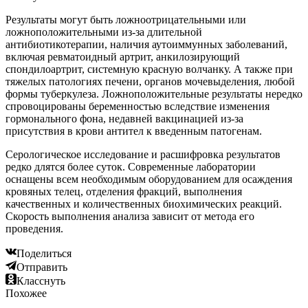
Результаты могут быть ложноотрицательными или
ложноположительными из-за длительной
антибиотикотерапии, наличия аутоиммунных заболеваний,
включая ревматоидный артрит, анкилозирующий
спондилоартрит, системную красную волчанку. А также при
тяжелых патологиях печени, органов мочевыделения, любой
формы туберкулеза. Ложноположительные результаты нередко
спровоцированы беременностью вследствие изменения
гормонального фона, недавней вакцинацией из-за
присутствия в крови антител к введенным патогенам.
Серологическое исследование и расшифровка результатов
редко длятся более суток. Современные лаборатории
оснащены всем необходимым оборудованием для осаждения
кровяных телец, отделения фракций, выполнения
качественных и количественных биохимических реакций.
Скорость выполнения анализа зависит от метода его
проведения.
Поделиться
Отправить
Класснуть
Похожее