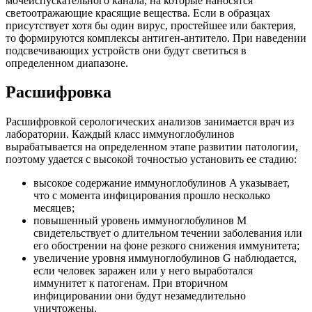
мочеиспускательного канала, на которые наносятся
светоотражающие красящие вещества. Если в образцах
присутствует хотя бы один вирус, простейшее или бактерия,
то формируются комплексы антиген-антитело. При наведении
подсвечивающих устройств они будут светиться в
определенном диапазоне.
Расшифровка
Расшифровкой серологических анализов занимается врач из
лаборатории. Каждый класс иммуноглобулинов
вырабатывается на определенном этапе развитии патологии,
поэтому удается с высокой точностью установить ее стадию:
высокое содержание иммуноглобулинов A указывает,
что с момента инфицирования прошло несколько
месяцев;
повышенный уровень иммуноглобулинов M
свидетельствует о длительном течении заболевания или
его обострении на фоне резкого снижения иммунитета;
увеличение уровня иммуноглобулинов G наблюдается,
если человек заражен или у него выработался
иммунитет к патогенам. При вторичном
инфицировании они будут незамедлительно
уничтожены.