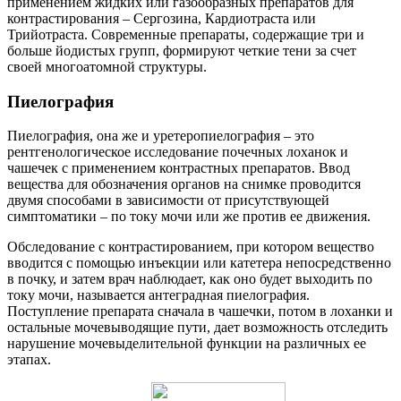
применением жидких или газообразных препаратов для
контрастирования – Сергозина, Кардиотраста или
Трийотраста. Современные препараты, содержащие три и
больше йодистых групп, формируют четкие тени за счет
своей многоатомной структуры.
Пиелография
Пиелография, она же и уретеропиелография – это
рентгенологическое исследование почечных лоханок и
чашечек с применением контрастных препаратов. Ввод
вещества для обозначения органов на снимке проводится
двумя способами в зависимости от присутствующей
симптоматики – по току мочи или же против ее движения.
Обследование с контрастированием, при котором вещество
вводится с помощью инъекции или катетера непосредственно
в почку, и затем врач наблюдает, как оно будет выходить по
току мочи, называется антеградная пиелография.
Поступление препарата сначала в чашечки, потом в лоханки и
остальные мочевыводящие пути, дает возможность отследить
нарушение мочевыделительной функции на различных ее
этапах.