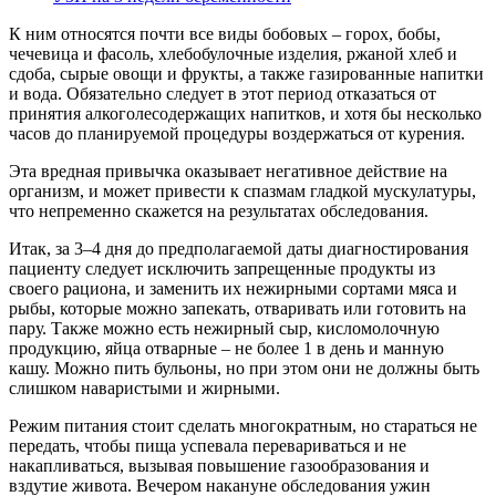
К ним относятся почти все виды бобовых – горох, бобы,
чечевица и фасоль, хлебобулочные изделия, ржаной хлеб и
сдоба, сырые овощи и фрукты, а также газированные напитки
и вода. Обязательно следует в этот период отказаться от
принятия алкоголесодержащих напитков, и хотя бы несколько
часов до планируемой процедуры воздержаться от курения.
Эта вредная привычка оказывает негативное действие на
организм, и может привести к спазмам гладкой мускулатуры,
что непременно скажется на результатах обследования.
Итак, за 3–4 дня до предполагаемой даты диагностирования
пациенту следует исключить запрещенные продукты из
своего рациона, и заменить их нежирными сортами мяса и
рыбы, которые можно запекать, отваривать или готовить на
пару. Также можно есть нежирный сыр, кисломолочную
продукцию, яйца отварные – не более 1 в день и манную
кашу. Можно пить бульоны, но при этом они не должны быть
слишком наваристыми и жирными.
Режим питания стоит сделать многократным, но стараться не
передать, чтобы пища успевала перевариваться и не
накапливаться, вызывая повышение газообразования и
вздутие живота. Вечером накануне обследования ужин