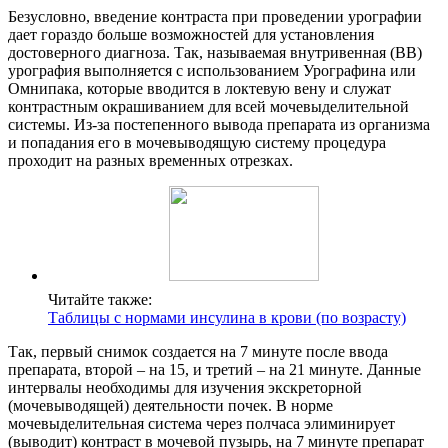
Безусловно, введение контраста при проведении урографии
дает гораздо больше возможностей для установления
достоверного диагноза. Так, называемая внутривенная (ВВ)
урография выполняется с использованием Урографина или
Омнипака, которые вводится в локтевую вену и служат
контрастным окрашиванием для всей мочевыделительной
системы. Из-за постепенного вывода препарата из организма
и попадания его в мочевыводящую систему процедура
проходит на разных временных отрезках.
Читайте также:
Таблицы с нормами инсулина в крови (по возрасту)
Так, первый снимок создается на 7 минуте после ввода
препарата, второй – на 15, и третий – на 21 минуте. Данные
интервалы необходимы для изучения экскреторной
(мочевыводящей) деятельности почек. В норме
мочевыделительная система через полчаса элиминирует
(выводит) контраст в мочевой пузырь, на 7 минуте препарат