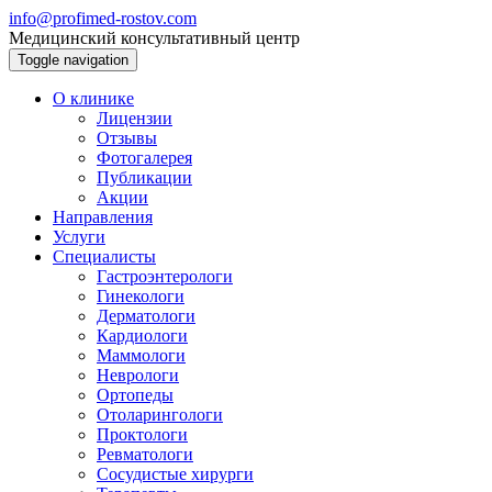
info@profimed-rostov.com
Медицинский консультативный центр
Toggle navigation
О клинике
Лицензии
Отзывы
Фотогалерея
Публикации
Акции
Направления
Услуги
Специалисты
Гастроэнтерологи
Гинекологи
Дерматологи
Кардиологи
Маммологи
Неврологи
Ортопеды
Отоларингологи
Проктологи
Ревматологи
Сосудистые хирурги