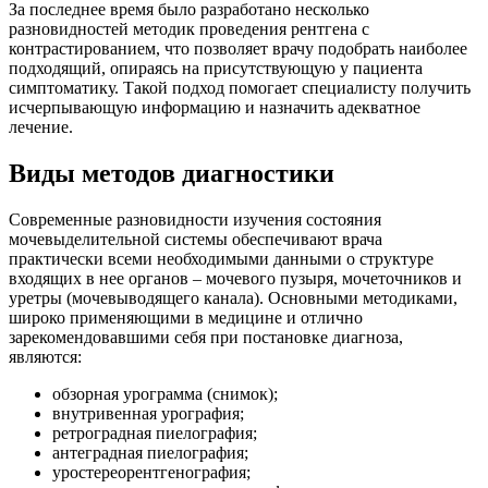
За последнее время было разработано несколько
разновидностей методик проведения рентгена с
контрастированием, что позволяет врачу подобрать наиболее
подходящий, опираясь на присутствующую у пациента
симптоматику. Такой подход помогает специалисту получить
исчерпывающую информацию и назначить адекватное
лечение.
Виды методов диагностики
Современные разновидности изучения состояния
мочевыделительной системы обеспечивают врача
практически всеми необходимыми данными о структуре
входящих в нее органов – мочевого пузыря, мочеточников и
уретры (мочевыводящего канала). Основными методиками,
широко применяющими в медицине и отлично
зарекомендовавшими себя при постановке диагноза,
являются:
обзорная урограмма (снимок);
внутривенная урография;
ретроградная пиелография;
антеградная пиелография;
уростереорентгенография;