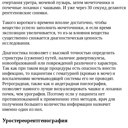
очертания уретра, мочевой пузырь, затем мочеточники и
почечные лоханки с чашками. И уже через 30 секунд делаются
рентгеновские снимки.
Такого короткого времени вполне достаточно, чтобы
вещество успело заполнить мочеточники, и если время
экспозиции увеличивается, то из-за влияния вещества
существенно снижается диагностическая ценность
исследования.
Диагностика позволяет с высокой точностью определить
стриктуры (сужение) путей, наличие дивертикулеза,
новообразований или повреждений различного характера.
Так как при таком виде процедуры есть опасность внести
инфекцию, то пациентам с гематурией (кровью в моче) и
воспалениями мочевыводящей системы его не проводят.
Ретроградная, также как и андеградная пиелография,
позволяет намного лучше визуализировать чашки и лоханки
почек, чем урография. Поэтому если у пациента нет
противопоказаний к применению этих методов, врач для
получения большего количества информации назначит
именно один из них.
Уростереорентгенография