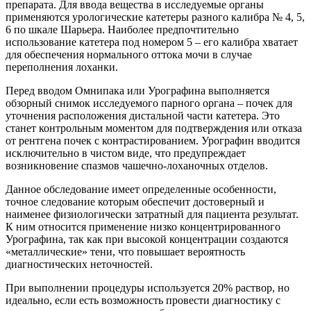
препарата. Для ввода вещества в исследуемые органы
применяются урологические катетеры разного калибра № 4, 5,
6 по шкале Шарьера. Наиболее предпочтительно
использование катетера под номером 5 – его калибра хватает
для обеспечения нормального оттока мочи в случае
переполнения лоханки.
Перед вводом Омнипака или Урографина выполняется
обзорный снимок исследуемого парного органа – почек для
уточнения расположения дистальной части катетера. Это
станет контрольным моментом для подтверждения или отказа
от рентгена почек с контрастированием. Урографин вводится
исключительно в чистом виде, что предупреждает
возникновение спазмов чашечно-лоханочных отделов.
Данное обследование имеет определенные особенности,
точное следование которым обеспечит достоверный и
наименее физиологически затратный для пациента результат.
К ним относится применение низко концентрированного
Урографина, так как при высокой концентрации создаются
«металлические» тени, что повышает вероятность
диагностических неточностей.
При выполнении процедуры используется 20% раствор, но
идеально, если есть возможность провести диагностику с