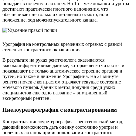
попадает в почечную лоханку. На 15 – уже лоханки и уретра
достигают практически плотного наполнения, что
обеспечивает не только их детальный осмотр, но и
положение, ход мочеиспускательного канала.
Урография на контрольных временных отрезках с разной
степенью контрастного окрашивания
В результате на руках рентгенолога оказываются
высокоинформативные данные, которые легко читаются и
показывают не только анатомическое строение органов и
путей, но также и движение Урографина. На 21 минуте
рентген почек с контрастом отражает текущее состояние
мочевого пузыря. Данных метод получил среди узких
специалистов еще одно название – внутривенный
экскреторный рентген.
Пиелоуретерография с контрастированием
Контрастная пиелоуретерография – рентгеновский метод,
дающий возможность дать оценку состоянию уретры и
почечных лоханок при использовании контрастного