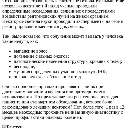
что подобные страхи нельзя считать безосновательными. Еще
несколько десятилетий назад ученые проводили
определенные исследования, связанные с последствиями
воздействия рентгеновских лучей на живой организм.
Некоторые светила науки проводили эксперименты на себе и
регистрировали изменения в документах.
Так, было доказано, что облучение может вызвать у человека
такие недуги, как:
выпадение волос;
появление сильных ожогов;
патологические изменения структуры кровяных телец;
бесплодие;
мутация определенных участков молекул ДНК;
онкологическое заболевание и т. д.
Однако подобные признаки проявляются лишь при
длительном влиянии излучения или чрезмерном его
использовании. Но представляет ли рентген опасность для
пациента при стандартном обследовании, которое было
рекомендовано лечащим доктором? Нет, более того, 1 раз в 12
месяцев необходимо проходить неинвазивную диагностику с
целью профилактики опасных болезней.