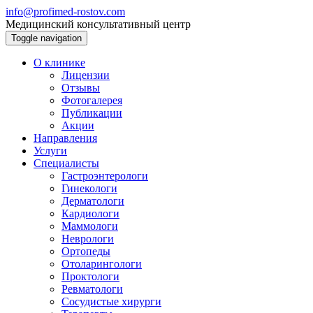
info@profimed-rostov.com
Медицинский консультативный центр
Toggle navigation
О клинике
Лицензии
Отзывы
Фотогалерея
Публикации
Акции
Направления
Услуги
Специалисты
Гастроэнтерологи
Гинекологи
Дерматологи
Кардиологи
Маммологи
Неврологи
Ортопеды
Отоларингологи
Проктологи
Ревматологи
Сосудистые хирурги