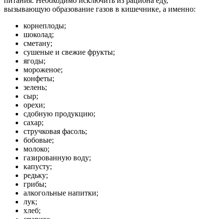
питания. Необходимо исключить из рациона еду,
вызывающую образование газов в кишечнике, а именно:
корнеплоды;
шоколад;
сметану;
сушеные и свежие фрукты;
ягоды;
мороженое;
конфеты;
зелень;
сыр;
орехи;
сдобную продукцию;
сахар;
стручковая фасоль;
бобовые;
молоко;
газированную воду;
капусту;
редьку;
грибы;
алкогольные напитки;
лук;
хлеб;