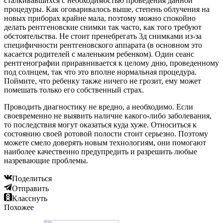
сталкивавшихся с необходимостью проведения данной
процедуры. Как оговаривалось выше, степень облучения на
новых приборах крайне мала, поэтому можно спокойно
делать рентгеновские снимки так часто, как того требуют
обстоятельства. Не стоит пренебрегать 3д снимками из-за
специфичности рентгеновского аппарата (в основном это
касается родителей с маленьким ребенком). Один сеанс
рентгенографии приравнивается к целому дню, проведенному
под солнцем, так что это вполне нормальная процедура.
Поймите, что ребенку также ничего не грозит, ему может
помешать только его собственный страх.
Проводить диагностику не вредно, а необходимо. Если
своевременно не выявить наличие какого-либо заболевания,
то последствия могут оказаться куда хуже. Относиться к
состоянию своей ротовой полости стоит серьезно. Поэтому
можете смело доверять новым технологиям, они помогают
наиболее качественно предупредить и разрешить любые
назревающие проблемы.
Поделиться
Отправить
Класснуть
Похожее