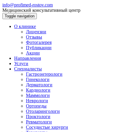
info@profimed-rostov.com
Медицинский консультативный центр
Toggle navigation
О клинике
Лицензии
Отзывы
Фотогалерея
Публикации
Акции
Направления
Услуги
Специалисты
Гастроэнтерологи
Гинекологи
Дерматологи
Кардиологи
Маммологи
Неврологи
Ортопеды
Отоларингологи
Проктологи
Ревматологи
Сосудистые хирурги