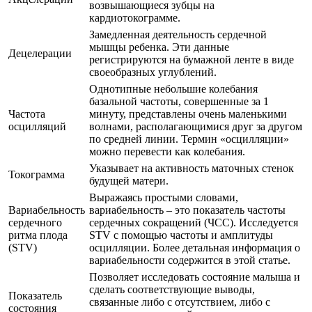
возвышающиеся зубцы на
кардиотокограмме.
Замедленная деятельность сердечной
мышцы ребенка. Эти данные
Децелерации
регистрируются на бумажной ленте в виде
своеобразных углублений.
Однотипные небольшие колебания
базальной частоты, совершенные за 1
Частота
минуту, представлены очень маленькими
осцилляций
волнами, располагающимися друг за другом
по средней линии. Термин «осцилляции»
можно перевести как колебания.
Указывает на активность маточных стенок
Токограмма
будущей матери.
Выражаясь простыми словами,
Вариабельность
вариабельность – это показатель частоты
сердечного
сердечных сокращений (ЧСС). Исследуется
ритма плода
STV с помощью частоты и амплитуды
(STV)
осцилляции. Более детальная информация о
вариабельности содержится в этой статье.
Позволяет исследовать состояние малыша и
сделать соответствующие выводы,
Показатель
связанные либо с отсутствием, либо с
состояния