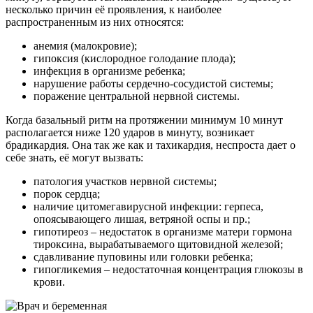
несколько причин её проявления, к наиболее
распространенным из них относятся:
анемия (малокровие);
гипоксия (кислородное голодание плода);
инфекция в организме ребенка;
нарушение работы сердечно-сосудистой системы;
поражение центральной нервной системы.
Когда базальный ритм на протяжении минимум 10 минут
располагается ниже 120 ударов в минуту, возникает
брадикардия. Она так же как и тахикардия, неспроста дает о
себе знать, её могут вызвать:
патология участков нервной системы;
порок сердца;
наличие цитомегавирусной инфекции: герпеса,
опоясывающего лишая, ветряной оспы и пр.;
гипотиреоз – недостаток в организме матери гормона
тироксина, вырабатываемого щитовидной железой;
сдавливание пуповины или головки ребенка;
гипогликемия – недостаточная концентрация глюкозы в
крови.