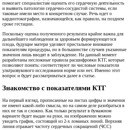
помогает специалистам оценить его сердечную деятельность
и выявить патологии сердечно-сосудистой системы, если
таковые имели место в конкретном случае. Речь идет о
кардиотокографии, назначающейся, как правило, на позднем
сроке гестации.
Поскольку оценка полученного результата крайне важна для
дальнейшего наблюдения за здоровьем формирующегося
плода, будущие матери уделяют пристальное внимание
показателям процедуры, но в большинстве случаев указанные
значения лишь вводят в заблуждение. На данный момент
разработаны несложные правила расшифровки КТГ, которые
позволяют понять: соответствуют ли числовые показатели
ультразвукового исследования норме или нет. Именно этот
вопрос и будет рассматриваться далее в статье.
Знакомство с показателями КТГ
На первый взгляд, прописанные на листах цифры и значения
не имеют какой-либо смысла, но на самом деле разобраться в
них не так и сложно. Как только результат в бумажном
варианте будет выдан на руки, на изображении можно
увидеть график, состоящий из 2-х ломаных линий. Верхняя
линия отражает частоту сердечных сокращений (ЧСС)