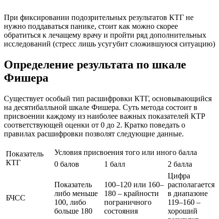
При фиксировании подозрительных результатов КТГ не
нужно поддаваться панике, стоит как можно скорее
обратиться к лечащему врачу и пройти ряд дополнительных
исследований (стресс лишь усугубит сложившуюся ситуацию)
Определение результата по шкале
Фишера
Существует особый тип расшифровки КТГ, основывающийся
на десятибалльной шкале Фишера. Суть метода состоит в
присвоении каждому из наиболее важных показателей КТР
соответствующей оценки от 0 до 2. Кратко поведать о
правилах расшифровки позволят следующие данные.
Условия присвоения того или иного балла
Показатель
КТГ
0 балов
1 балл
2 балла
Цифра
Показатель
100–120 или 160–
располагается
либо меньше
180 – крайности
в диапазоне
БЧСС
100, либо
пограничного
119–160 –
больше 180
состояния
хороший