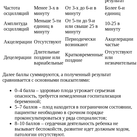
результат
Частота
Менее 3-х в
От 3-х до 6-и в
Более 6-и
осцилляций
минуту
минуту
единиц
Меньше 5-ти
От 5-ти до 9-и
Амплитуда
10-25 в
единиц в
или свыше 25 в
осцилляций
минуту
минуту
минуту
Периодически
Акцелерации
Акцелерации
Отсутствуют
возникают
частые
Длительные
Отсутствуют
Кратковременные
Децелерации
поздние или
или
поздние
вариабельные
незначительны
Далее баллы суммируются, а полученный результат
сравнивается с основными показателями:
0–4 балла – здоровью плода угрожает серьезная
опасность, требуется немедленная госпитализация
беременной;
5–7 баллов – плод находится в пограничном состоянии,
пациентке необходимо в срочном порядке
проконсультироваться у ряда специалистов;
8–10 баллов – сердечная деятельность ребенка не
вызывает беспокойств, развитие идет должным ходом,
патологии отсутствуют.