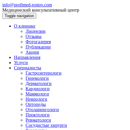
info@profimed-rostov.com
Медицинский консультативный центр
Toggle navigation
О клинике
Лицензии
Отзывы
Фотогалерея
Публикации
Акции
Направления
Услуги
Специалисты
Гастроэнтерологи
Гинекологи
Дерматологи
Кардиологи
Маммологи
Неврологи
Ортопеды
Отоларингологи
Проктологи
Ревматологи
Сосудистые хирурги