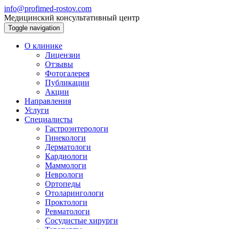
info@profimed-rostov.com
Медицинский консультативный центр
Toggle navigation
О клинике
Лицензии
Отзывы
Фотогалерея
Публикации
Акции
Направления
Услуги
Специалисты
Гастроэнтерологи
Гинекологи
Дерматологи
Кардиологи
Маммологи
Неврологи
Ортопеды
Отоларингологи
Проктологи
Ревматологи
Сосудистые хирурги