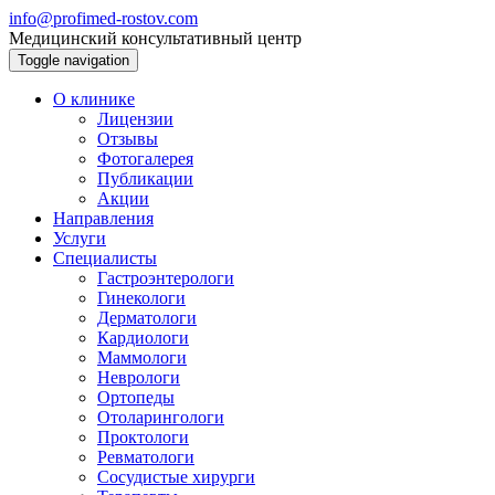
info@profimed-rostov.com
Медицинский консультативный центр
Toggle navigation
О клинике
Лицензии
Отзывы
Фотогалерея
Публикации
Акции
Направления
Услуги
Специалисты
Гастроэнтерологи
Гинекологи
Дерматологи
Кардиологи
Маммологи
Неврологи
Ортопеды
Отоларингологи
Проктологи
Ревматологи
Сосудистые хирурги