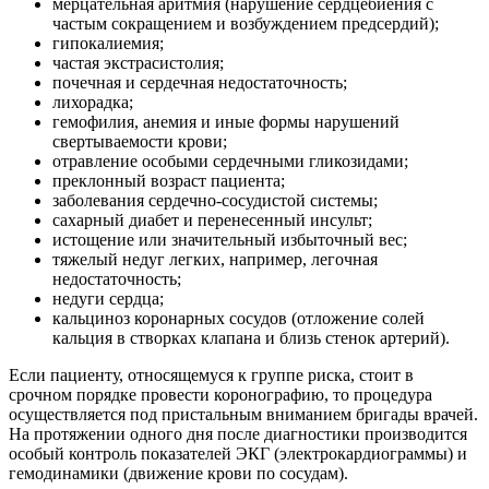
мерцательная аритмия (нарушение сердцебиения с
частым сокращением и возбуждением предсердий);
гипокалиемия;
частая экстрасистолия;
почечная и сердечная недостаточность;
лихорадка;
гемофилия, анемия и иные формы нарушений
свертываемости крови;
отравление особыми сердечными гликозидами;
преклонный возраст пациента;
заболевания сердечно-сосудистой системы;
сахарный диабет и перенесенный инсульт;
истощение или значительный избыточный вес;
тяжелый недуг легких, например, легочная
недостаточность;
недуги сердца;
кальциноз коронарных сосудов (отложение солей
кальция в створках клапана и близь стенок артерий).
Если пациенту, относящемуся к группе риска, стоит в
срочном порядке провести коронографию, то процедура
осуществляется под пристальным вниманием бригады врачей.
На протяжении одного дня после диагностики производится
особый контроль показателей ЭКГ (электрокардиограммы) и
гемодинамики (движение крови по сосудам).