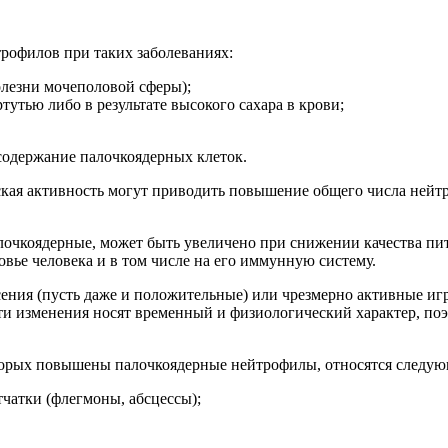
рофилов при таких заболеваниях:
олезни мочеполовой сферы);
утью либо в результате высокого сахара в крови;
содержание палочкоядерных клеток.
ская активность могут приводить повышение общего числа нейтр
алочкоядерные, может быть увеличено при снижении качества пи
вье человека и в том числе на его иммунную систему.
ения (пусть даже и положительные) или чрезмерно активные игр
ти изменения носят временный и физиологический характер, поэт
оторых повышены палочкоядерные нейтрофилы, относятся следую
чатки (флегмоны, абсцессы);