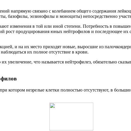
ий напрямую связано с колебанием общего содержания лейкоцит
ы, базофилы, эозинофилы и моноциты) непосредственно участ
вают изменения в той или иной степени. Потребность в повыше
й рост продуцирования юных нейтрофилов и последующее их с
екцией, и на их место приходят новые, выросшие из палочкояд
 наблюдаться их полное отсутствие в крови.
их увеличение, что называется нейтрофилез, обязательно сказы
офилов
ри котором незрелые клетки полностью отсутствуют, в большин