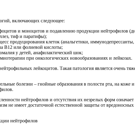
ологий, включающих следующее:
цитов и моноцитов и подавлению продукции нейтрофилов (дифтер
лез, тиф и паратифы);
оцесс продуцирования клеток (анальгетики, иммунодепрессанты,
на В12 или фолиевой кислоты;
омалия у детей, анафилактический шок;
имиотерапии при онкологических новообразованиях и лейкозах.
 нейтрофильных лейкоцитов. Такая патология является очень т
льные болезни – гнойные образования в полости рта, на коже и
филов.
исленности нейтрофилов и отсутствия их незрелых форм означае
изм не имеет достаточной естественной защиты от вредоносных 