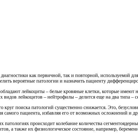
диагностики как первичной, так и повторной, используемой для 
делить вероятные патологии и назначить пациенту дифференцир
бладают лейкоциты – белые кровяные клетки, которые имеют н
х видов лейкоцитов – нейтрофилы – делится еще на два типа – 
о круг поиска патологий существенно снижается. Это, безусловн
ля самого пациента, избавляя его от возможных осложнений и д
аких патологиях происходит колебание количества сегментоядерн
нтов, а также их физиологическое состояние, например, беремен