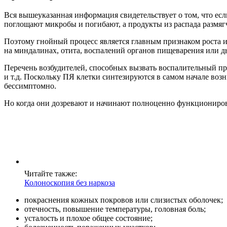
Вся вышеуказанная информация свидетельствует о том, что ес
поглощают микробы и погибают, а продукты из распада размя
Поэтому гнойный процесс является главным признаком роста и
на миндалинах, отита, воспалений органов пищеварения или 
Перечень возбудителей, способных вызвать воспалительный про
и т.д. Поскольку ПЯ клетки синтезируются в самом начале воз
бессимптомно.
Но когда они дозревают и начинают полноценно функционирова
Читайте также:
Колоноскопия без наркоза
покраснения кожных покровов или слизистых оболочек;
отечность, повышение температуры, головная боль;
усталость и плохое общее состояние;