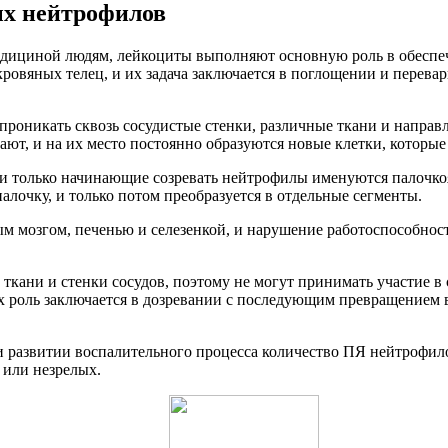
ых нейтрофилов
медициной людям, лейкоциты выполняют основную роль в обеспе
овяных телец, и их задача заключается в поглощении и перева
проникать сквозь сосудистые стенки, различные ткани и направ
, и на их место постоянно образуются новые клетки, которые 
и только начинающие созревать нейтрофилы именуются палочкоя
алочку, и только потом преобразуется в отдельные сегменты.
 мозгом, печенью и селезенкой, и нарушение работоспособности
 ткани и стенки сосудов, поэтому не могут принимать участие в
Их роль заключается в дозревании с последующим превращением
 развитии воспалительного процесса количество ПЯ нейтрофило
 или незрелых.