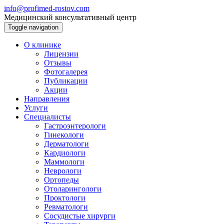
info@profimed-rostov.com
Медицинский консультативный центр
Toggle navigation
О клинике
Лицензии
Отзывы
Фотогалерея
Публикации
Акции
Направления
Услуги
Специалисты
Гастроэнтерологи
Гинекологи
Дерматологи
Кардиологи
Маммологи
Неврологи
Ортопеды
Отоларингологи
Проктологи
Ревматологи
Сосудистые хирурги