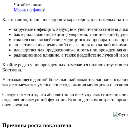
Читайте также:
Мазок на флору
Как правило, такие последствия характерны для тяжелых пат
вирусные инфекции, ведущие к увеличению синтеза лимфо
бактериальные инфекции (туляремия, хронический бруцел
токсическое воздействие медицинских препаратов на пр
апластическия анемия либо вызванная нехваткой витами
наследственная предрасположенность или врожденная ан
радиационное влияние, а также воздействие лучевой и х
Крайне редко у новорожденных отмечается полное отсутствие
Костмана.
У страдающего данной болезнью наблюдаются частые воспалите
также отмечается уменьшение содержания моноцитов и эозино
Следует отметить, что абсолютно во всех случаях снижения ч
подавление иммунной функции. Если в детском возрасте орган
очень велика.
Причины роста показателя