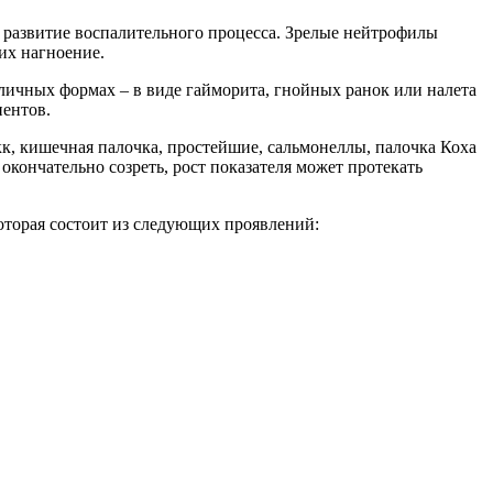
т развитие воспалительного процесса. Зрелые нейтрофилы
их нагноение.
личных формах – в виде гайморита, гнойных ранок или налета
иентов.
кк, кишечная палочка, простейшие, сальмонеллы, палочка Коха
окончательно созреть, рост показателя может протекать
оторая состоит из следующих проявлений: