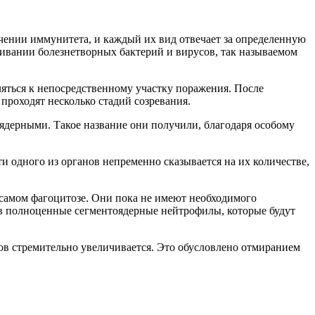
чении иммунитета, и каждый их вид отвечает за определенную
ривании болезнетворных бактерий и вирусов, так называемом
ляться к непосредственному участку поражения. После
проходят несколько стадий созревания.
дерными. Такое название они получили, благодаря особому
 одного из органов непременно сказывается на их количестве,
 самом фагоцитозе. Они пока не имеют необходимого
 в полноценные сегментоядерные нейтрофилы, которые будут
в стремительно увеличивается. Это обусловлено отмиранием