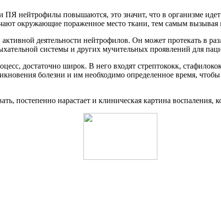
ли ПЯ нейтрофилы повышаются, это значит, что в организме иде
гчают окружающие пораженное место ткани, тем самым вызывая 
 активной деятельности нейтрофилов. Он может протекать в раз
дыхательной системы и других мучительных проявлений для пац
цесс, достаточно широк. В него входят стрептококк, стафилоко
никновения болезни и им необходимо определенное время, чтобы 
ть, постепенно нарастает и клиническая картина воспаления, к