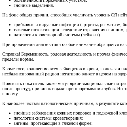
болезненность пораженных участков;
гнойные выделения.
На фоне общих причин, способных увеличить уровень СЯ нейт
грибковые и вирусные инфекции (артриты, ревматизм, б
тяжелые интоксикации вследствие отравления свинцом, рт
патологии кроветворной системы (лейкозы).
При проведении диагностики особое внимание обращается на 
Справка! Беременность, родовая деятельность и прочая физиче
пределы нормы.
Кроме того, количество всех лейкоцитов в крови, включая и п
несбалансированный рацион негативно влияет в целом на здоро
Повысить показатель также могут яркие эмоциональные потряс
после простуд, прививок и даже при прорезывании зубов. Но э
в норму.
К наиболее частым патологическим причинам, в результате к
гнойные заболевания кожных покровов и подкожной клет
патологии системы кроветворения;
ангины, протекающие в тяжелой форме;