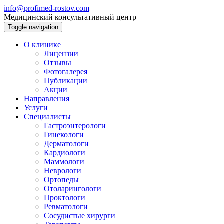
info@profimed-rostov.com
Медицинский консультативный центр
Toggle navigation
О клинике
Лицензии
Отзывы
Фотогалерея
Публикации
Акции
Направления
Услуги
Специалисты
Гастроэнтерологи
Гинекологи
Дерматологи
Кардиологи
Маммологи
Неврологи
Ортопеды
Отоларингологи
Проктологи
Ревматологи
Сосудистые хирурги