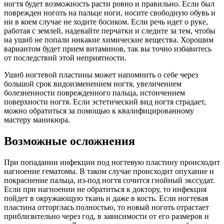
ногтя будет возможность расти ровно и правильно. Если был
поврежден ноготь на пальце ноги, носите свободную обувь и
ни в коем случае не ходите босиком. Если речь идет о руке,
работая с землей, надевайте перчатки и следите за тем, чтобы
на ушиб не попали никакие химические вещества. Хорошим
вариантом будет прием витаминов, так вы точно избавитесь
от последствий этой неприятности.
Ушиб ногтевой пластины может напомнить о себе через
большой срок видоизменением ногтя, увеличением
болезненности поврежденного пальца, истончением
поверхности ногтя. Если эстетический вид ногтя страдает,
можно обратиться за помощью к квалифицированному
мастеру маникюра.
Возможные осложнения
При попадании инфекции под ногтевую пластину происходит
нагноение гематомы. В таком случае происходит опухание и
покраснение пальца, из-под ногтя сочится гнойный экссудат.
Если при нагноении не обратиться к доктору, то инфекция
пойдет в окружающую ткань и даже в кость. Если ногтевая
пластина отторглась полностью, то новый ноготь отрастает
приблизительно через год, в зависимости от его размеров и