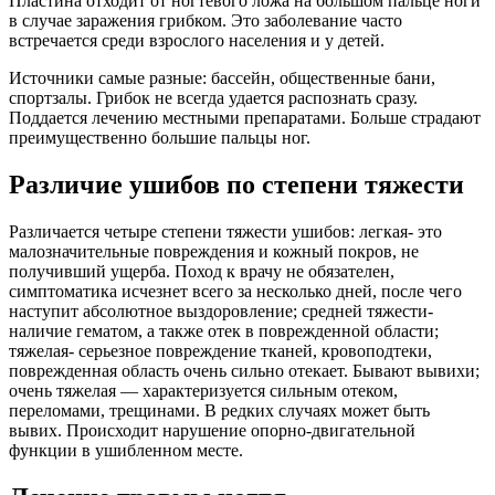
Пластина отходит от ногтевого ложа на большом пальце ноги
в случае заражения грибком. Это заболевание часто
встречается среди взрослого населения и у детей.
Источники самые разные: бассейн, общественные бани,
спортзалы. Грибок не всегда удается распознать сразу.
Поддается лечению местными препаратами. Больше страдают
преимущественно большие пальцы ног.
Различие ушибов по степени тяжести
Различается четыре степени тяжести ушибов: легкая- это
малозначительные повреждения и кожный покров, не
получивший ущерба. Поход к врачу не обязателен,
симптоматика исчезнет всего за несколько дней, после чего
наступит абсолютное выздоровление; средней тяжести-
наличие гематом, а также отек в поврежденной области;
тяжелая- серьезное повреждение тканей, кровоподтеки,
поврежденная область очень сильно отекает. Бывают вывихи;
очень тяжелая — характеризуется сильным отеком,
переломами, трещинами. В редких случаях может быть
вывих. Происходит нарушение опорно-двигательной
функции в ушибленном месте.