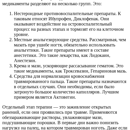
медикаменты разделяют на несколько групп. Это:
Нестероидные противовоспалительные препараты. К
таковым относят Ибупрофен, Диклофенак. Они
оказывают воздействие на островоспалительный
процесс на разных этапах и тормозят его на клеточном
уровне.
Местные анальгезирующие средства. Рассматривая, чем
мазать при ушибе ногтя, обязательно использовать
анальгетики. Такие препараты имеют в составе
анестетики. Это такие лекарства, как Лидокаин,
Анестезин.
Крема и мази, ускоряющие рассасывание гематом. Это
такие медикаменты, как Троксевазин, Гепариновая мазь.
Средства для нормализации кровоснабжения
травмированного пальца. Такие препараты назначаются
в отдельных случаях. Они необходимы, если было
затронуто большое количество капилляров. Лучшим
примером является Актовегин.
Отдельный этап терапии — это заживление открытых
ранений, если они проявились при травме. Применяются
обеззараживающие растворы, увлажняющие мази,
подсушивающие порошки. В первые дни важно понизить
нагрузку на палец, на котором травмирован ноготь. Даже если