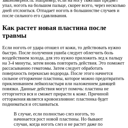
закономерность. Например, если на ногу тяжелый предмет
упал, ноготь на большом пальце, скорее всего, через несколько
дней отслоиться. Отпадает ноготь в большинстве случаев и
после сильного его сдавливания.
Как растет новая пластина после
травмы
Если ноготь от удара отошел от кожи, то действовать нужно
быстро. После получения ушиба следует облегчить боль
воздействием холода, для это нужно приложить лед к пальцу
на 3-4 минуты, затем вновь повторить действия. Это поможет
рассасыванию гематомы. Затем следует обработать
поверхность перекисью водорода. После этого начнется
сильное отторжение пластины, которое можно предотвратить
приклеиванием лейкопластыря или наложением давящей
повязки. Данные действия могут помочь: пластина не
отторгнется вся и сможет прирасти к коже. Причиной
отторжения является кровоизлияние: пластинка будет
подниматься и отслаиваться.
В случае, если полностью слез ноготь, то
начинается рост новой пластины. Но бывают
случаи, когда ноготь слез и не растет даже по