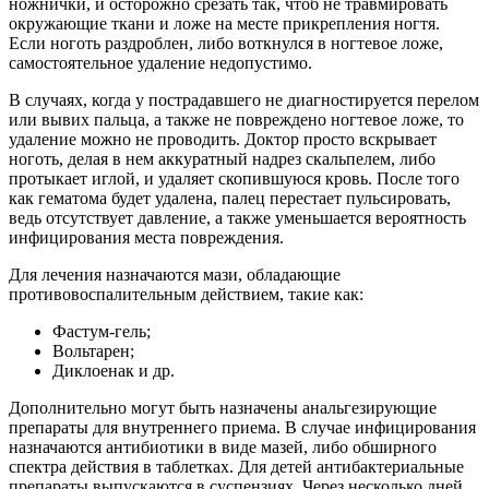
ножнички, и осторожно срезать так, чтоб не травмировать
окружающие ткани и ложе на месте прикрепления ногтя.
Если ноготь раздроблен, либо воткнулся в ногтевое ложе,
самостоятельное удаление недопустимо.
В случаях, когда у пострадавшего не диагностируется перелом
или вывих пальца, а также не повреждено ногтевое ложе, то
удаление можно не проводить. Доктор просто вскрывает
ноготь, делая в нем аккуратный надрез скальпелем, либо
протыкает иглой, и удаляет скопившуюся кровь. После того
как гематома будет удалена, палец перестает пульсировать,
ведь отсутствует давление, а также уменьшается вероятность
инфицирования места повреждения.
Для лечения назначаются мази, обладающие
противовоспалительным действием, такие как:
Фастум-гель;
Вольтарен;
Диклоенак и др.
Дополнительно могут быть назначены анальгезирующие
препараты для внутреннего приема. В случае инфицирования
назначаются антибиотики в виде мазей, либо обширного
спектра действия в таблетках. Для детей антибактериальные
препараты выпускаются в суспензиях. Через несколько дней,