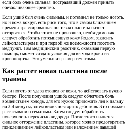
если боль очень сильная, пострадавший должен принять
обезболивающее средство.
Если ушиб был очень сильным, и потемнел не только ноготь,
но и кожа вокруг, есть риск того, что в самом ближайшем
времени травмированная ногтевая пластина начнет
отторгаться. Чтобы этого не произошло, необходимо как
следует обработать потемневшую кожу йодом, заклеить
лейкопластырем и при первой же возможности посетить
медпункт. Там медицинский работник, оказывая первую
помощь, сможет создать условия для выхода крови из
кровоподтека. Это уменьшит размер гематомы.
Как растет новая пластина после
травмы
Если ноготь от удара отошел от кожи, то действовать нужно
быстро. После получения ушиба следует облегчить боль
воздействием холода, для это нужно приложить лед к пальцу
на 3-4 минуты, затем вновь повторить действия. Это поможет
рассасыванию гематомы. Затем следует обработать
поверхность перекисью водорода. После этого начнется
сильное отторжение пластины, которое можно предотвратить
приклеиванием лейкопластыря или наложением давящей