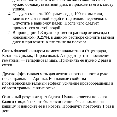
нужно обмакнуть ватный диск и приложить его к месту
ушиба.
Следует смешать 100 грамм соды, 100 грамм соли,
залить их 2 л теплой водой и тщательно перемешать.
Опустить в ванночку палец. После чего следует
промыть его чистой водой.
В пропорции 1:3 нужно развести раствор димексида с
новокаином (0,25%), в данном растворе смочить ватный
диск и приложить к пластине на полчаса.
Снять болевой синдром помогут анальгетики (Ацекардол,
Кетанов, Диклак, Пироксикам). А предотвратить появление
гематомы — гепариновая мазь. Применять ее нужно 2 раза в
сутки.
Другая эффективная мазь для лечения ногтя на ноге и руке
после травмы — Арника. Ее главные свойства —
противовоспалительный эффект, усиление кровообращения в
области травмы, снятие отека.
Отличный результат дает бадяга. Нужно развести порошок
бадяги с водой так, чтобы консистенция была похожа на
кашицу, и наносите ее на ноготь. Процедуру повторять 1 раз в
день.