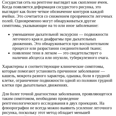
Сосудистая сеть на рентгене выглядит как скопление ячеек.
Когда появляется деформация сосудистого рисунка, это
выглядит как более четкое обозначение контуров каждой
ячейки. Это сочетается со снижением прозрачности легочных
полей. Одновременно могут обнаруживаться другие
симптомы, указывающие на то или иное заболевание:
уменьшение дыхательной экскурсии — подвижности
легочного края и диафрагмы при дыхательных
движениях. Это обнаруживается при воспалительном
процессе или разрастании соединительной ткани;
появление тени в легком — это свидетельствует о
наличии абсцесса или опухоли, туберкулезного очага.
Характерны и соответствующие клинические симптомы,
которые помогают установить причинное заболевание —
кашель, мокрота разного характера, одышка, боли в грудной
клетке, ограничение подвижности одной из половин грудной
клетки при дыхательных движениях.
Для более точной диагностики заболевания, проявляющегося
таким симптомом, необходимо проведение
рентгенологического исследования в двух проекциях. На
флюорографии не всегда можно выявить усиление легочного
рисунка, поскольку этот метод обладает меньшей