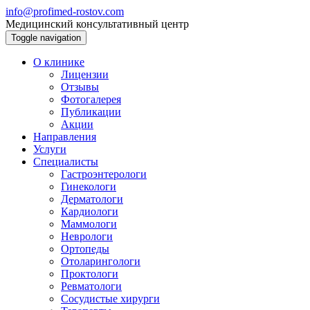
info@profimed-rostov.com
Медицинский консультативный центр
Toggle navigation
О клинике
Лицензии
Отзывы
Фотогалерея
Публикации
Акции
Направления
Услуги
Специалисты
Гастроэнтерологи
Гинекологи
Дерматологи
Кардиологи
Маммологи
Неврологи
Ортопеды
Отоларингологи
Проктологи
Ревматологи
Сосудистые хирурги