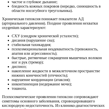
частое и глубокое дыхание;
бледность кожных покровов (нередко, синюшность в
области носогубного треугольника).
Хроническая гипоксия понижает показатели АД
(артериального давления). Поздние проявления нехватки
oxygenium характеризуют:
СХУ (синдром хронической усталости);
дисания (нарушение сна);
стабильная тахикардия;
психоэмоциональная неадекватность (тревожность,
апатия или агрессивность);
быстрые, ритмичные сокращения мышечных волокон
ног и рук (тремор);
диспноэ;
накопление жидкости в межклеточном пространстве
нижних конечностей (отечность);
нарушение координации (атаксия);
инконтиненция (недержание мочи);
тошнота.
Психосоматические проявления гипоксии сопровождают
симптомы основного заболевания, спровоцировавшего
кислородную недостаточность. Из клинико-диагностических