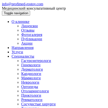
info@profimed-rostov.com
Медицинский консультативный центр
Toggle navigation
О клинике
Лицензии
Отзывы
Фотогалерея
Публикации
Акции
Направления
Услуги
Специалисты
Гастроэнтерологи
Гинекологи
Дерматологи
Кардиологи
Маммологи
Неврологи
Ортопеды
Отоларингологи
Проктологи
Ревматологи
Сосудистые хирурги