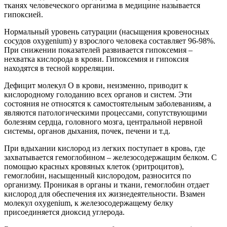
тканях человеческого организма в медицине называется
гипоксией.
Нормальный уровень сатурации (насыщения кровеносных
сосудов oxygenium) у взрослого человека составляет 96-98%.
При снижении показателей развивается гипоксемия –
нехватка кислорода в крови. Гипоксемия и гипоксия
находятся в тесной корреляции.
Дефицит молекул О в крови, неизменно, приводит к
кислородному голоданию всех органов и систем. Эти
состояния не относятся к самостоятельным заболеваниям, а
являются патологическими процессами, сопутствующими
болезням сердца, головного мозга, центральной нервной
системы, органов дыхания, почек, печени и т.д.
При вдыхании кислород из легких поступает в кровь, где
захватывается гемоглобином – железосодержащим белком. С
помощью красных кровяных клеток (эритроцитов),
гемоглобин, насыщенный кислородом, разносится по
организму. Проникая в органы и ткани, гемоглобин отдает
кислород для обеспечения их жизнедеятельности. Взамен
молекул oxygenium, к железосодержащему белку
присоединяется диоксид углерода.