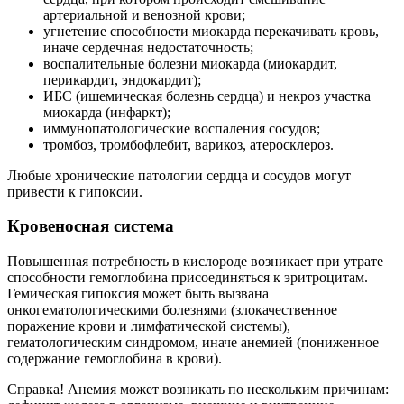
артериальной и венозной крови;
угнетение способности миокарда перекачивать кровь,
иначе сердечная недостаточность;
воспалительные болезни миокарда (миокардит,
перикардит, эндокардит);
ИБС (ишемическая болезнь сердца) и некроз участка
миокарда (инфаркт);
иммунопатологические воспаления сосудов;
тромбоз, тромбофлебит, варикоз, атеросклероз.
Любые хронические патологии сердца и сосудов могут
привести к гипоксии.
Кровеносная система
Повышенная потребность в кислороде возникает при утрате
способности гемоглобина присоединяться к эритроцитам.
Гемическая гипоксия может быть вызвана
онкогематологическими болезнями (злокачественное
поражение крови и лимфатической системы),
гематологическим синдромом, иначе анемией (пониженное
содержание гемоглобина в крови).
Справка! Анемия может возникать по нескольким причинам: