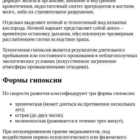
дефицит железа в организме, внешние и внутренние
кровотечения, недостаточный синтез эритроцитов в костном
мозге, либо их стремительное разрушение.
Отдельно выделяют ночной и техногенный вид нехватки
кислорода. Ночной вариант представляет собой апноэ –
временную остановку дыхания, обусловленную чрезмерным
расслаблением глотки вследствие храпа.
Техногенная гипоксия является результатом длительного
пребывания или постоянного проживания в неблагополучных
экологических условиях (искусственное загрязнение
атмосферы промышленными отходами).
Формы гипоксии
По скорости развития классифицируют три формы гипоксии:
хроническая (может длиться на протяжении нескольких
лет);
острая (до двух часов);
молниеносная (развивается в течение трех минут).
При несвоевременном приеме медикаментов, под
воздействием нервно-психологического или физического