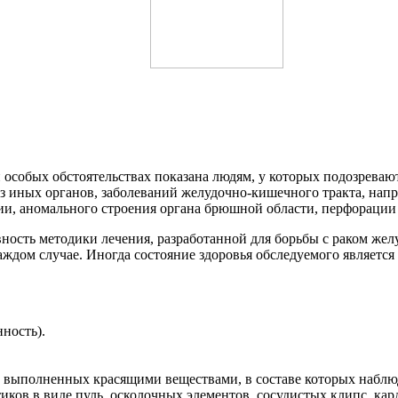
 особых обстоятельствах показана людям, у которых подозреваю
из иных органов, заболеваний желудочно-кишечного тракта, нап
и, аномального строения органа брюшной области, перфорации
ость методики лечения, разработанной для борьбы с раком желу
каждом случае. Иногда состояние здоровья обследуемого являетс
ность).
, выполненных красящими веществами, в составе которых наблю
ков в виде пуль, осколочных элементов, сосудистых клипс, кар