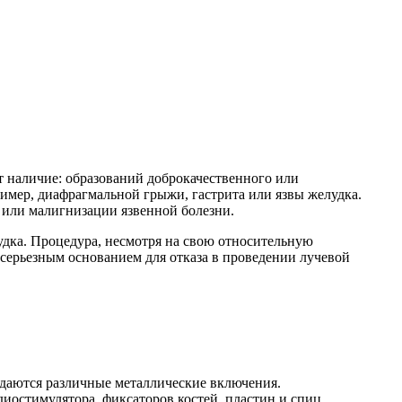
т наличие: образований доброкачественного или
ример, диафрагмальной грыжи, гастрита или язвы желудка.
 или малигнизации язвенной болезни.
дка. Процедура, несмотря на свою относительную
я серьезным основанием для отказа в проведении лучевой
даются различные металлические включения.
диостимулятора, фиксаторов костей, пластин и спиц,