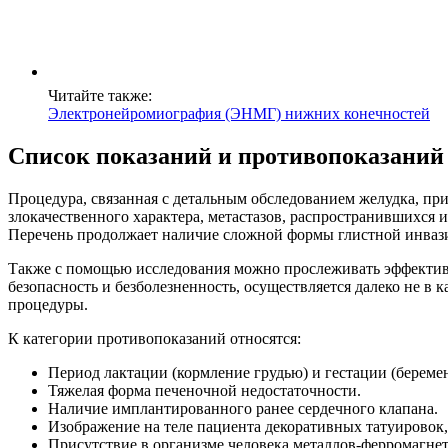
Читайте также:
Электронейромиография (ЭНМГ) нижних конечностей
Список показаний и противопоказаний
Процедура, связанная с детальным обследованием желудка, при
злокачественного характера, метастазов, распространившихся 
Перечень продолжает наличие сложной формы глистной инвази
Также с помощью исследования можно прослеживать эффективн
безопасность и безболезненность, осуществляется далеко не в 
процедуры.
К категории противопоказаний относятся:
Период лактации (кормление грудью) и гестации (беремен
Тяжелая форма печеночной недостаточности.
Наличие имплантированного ранее сердечного клапана.
Изображение на теле пациента декоративных татуировок
Присутствие в организме человека металлов-ферромагнети