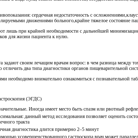
вопоказания: сердечная недостаточность с осложнениями,клауст
олируемыми движениями больного,крайне тяжелое состояние па
ают лишь при крайней необходимости с дальнейшей минимизаци
ов для жизни пациента к нулю.
а задают своим лечащим врачам вопрос: в чем разница между то
 отличить два типа диагностики органов пищеварительной сист
ми необходимо внимательно ознакомиться с познавательной таб
астроскопия (ЭГДС)
начительные. Иногда имеет место быть спазм или рвотный рефл
симальная: данный метод исследования позволяет оценить сост
ечного тракта
чная диагностика длится примерно 2–5 минут
омощью усовершенствованного гастроскопа врач может параллел