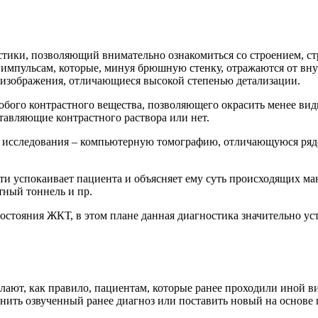
тики, позволяющий внимательно ознакомиться со строением, ст
 импульсам, которые, минуя брюшную стенку, отражаются от вн
изображения, отличающиеся высокой степенью детализации.
обого контрастного вещества, позволяющего окрасить менее вид
ставляющие контрастного раствора или нет.
 исследования – компьютерную томографию, отличающуюся рядо
ти успокаивает пациента и объясняет ему суть происходящих м
тный тоннель и пр.
стояния ЖКТ, в этом плане данная диагностика значительно усту
елают, как правило, пациентам, которые ранее проходили иной 
нить озвученный ранее диагноз или поставить новый на основе