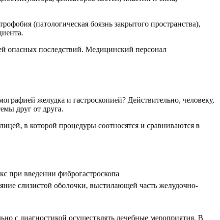
рофобия (патологическая боязнь закрытого пространства),
циента.
ей опасных последствий. Медицинский персонал
мографией желудка и гастроскопией? Действительно, человеку,
емы друг от друга.
лицей, в которой процедуры соотносятся и сравниваются в
екс при введении фиброгастроскопа
ояние слизистой оболочки, выстилающей часть желудочно-
ьно с диагностикой осуществлять лечебные мероприятия. В