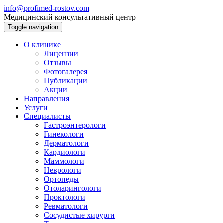
info@profimed-rostov.com
Медицинский консультативный центр
Toggle navigation
О клинике
Лицензии
Отзывы
Фотогалерея
Публикации
Акции
Направления
Услуги
Специалисты
Гастроэнтерологи
Гинекологи
Дерматологи
Кардиологи
Маммологи
Неврологи
Ортопеды
Отоларингологи
Проктологи
Ревматологи
Сосудистые хирурги