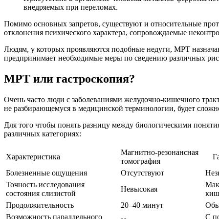
внедряемых при переломах.
Помимо основных запретов, существуют и относительные проти
отклонения психического характера, сопровождаемые неконтр
Людям, у которых проявляются подобные недуги, МРТ назнач
предпринимает необходимые меры по сведению различных риск
МРТ или гастроскопия?
Очень часто люди с заболеваниями желудочно-кишечного тракт
не разбирающемуся в медицинской терминологии, будет сложно
Для того чтобы понять разницу между биологическими понятия
различных категориях:
Магнитно-резонансная
Характеристика
Г
томография
Болезненные ощущения
Отсутствуют
Нез
Точность исследования
Мак
Невысокая
состояния слизистой
киш
Продолжительность
20–40 минут
Обы
Возможность параллельного
С п