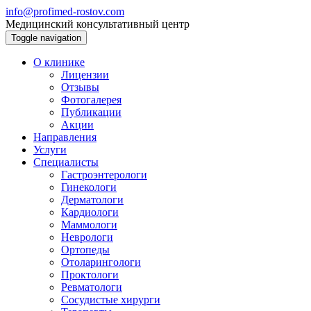
info@profimed-rostov.com
Медицинский консультативный центр
Toggle navigation
О клинике
Лицензии
Отзывы
Фотогалерея
Публикации
Акции
Направления
Услуги
Специалисты
Гастроэнтерологи
Гинекологи
Дерматологи
Кардиологи
Маммологи
Неврологи
Ортопеды
Отоларингологи
Проктологи
Ревматологи
Сосудистые хирурги