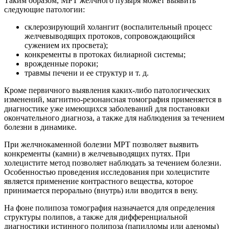
Таким образом, МРТ желчного пузыря может выявить
следующие патологии:
склерозирующий холангит (воспалительный процесс
желчевыводящих протоков, сопровождающийся
сужением их просвета);
конкременты в протоках билиарной системы;
врожденные пороки;
травмы печени и ее структур и т. д.
Кроме первичного выявления каких-либо патологических
изменений, магнитно-резонансная томография применяется в
диагностике уже имеющихся заболеваний для постановки
окончательного диагноза, а также для наблюдения за течением
болезни в динамике.
При желчнокаменной болезни МРТ позволяет выявить
конкременты (камни) в желчевыводящих путях. При
холецистите метод позволяет наблюдать за течением болезни.
Особенностью проведения исследования при холецистите
является применение контрастного вещества, которое
принимается перорально (внутрь) или вводится в вену.
На фоне полипоза томография назначается для определения
структуры полипов, а также для дифференциальной
диагностики истинного полипоза (папилломы или аденомы)