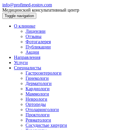
info@profimed-rostov.com
Медицинский консультативный центр
Toggle navigation
О клинике
Лицензии
Отзывы
Фотогалерея
Публикации
Акции
Направления
Услуги
Специалисты
Гастроэнтерологи
Гинекологи
Дерматологи
Кардиологи
Маммологи
Неврологи
Ортопеды
Отоларингологи
Проктологи
Ревматологи
Сосудистые хирурги