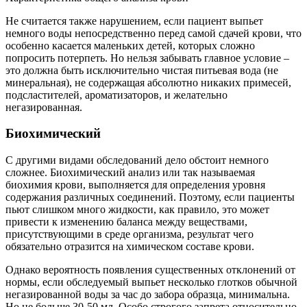
Не считается также нарушением, если пациент выпьет
немного воды непосредственно перед самой сдачей крови, что
особенно касается маленьких детей, которых сложно
попросить потерпеть. Но нельзя забывать главное условие –
это должна быть исключительно чистая питьевая вода (не
минеральная), не содержащая абсолютно никаких примесей,
подсластителей, ароматизаторов, и желательно
негазированная.
Биохимический
С другими видами обследований дело обстоит немного
сложнее. Биохимический анализ или так называемая
биохимия крови, выполняется для определения уровня
содержания различных соединений. Поэтому, если пациенты
пьют слишком много жидкости, как правило, это может
привести к изменению баланса между веществами,
присутствующими в среде организма, результат чего
обязательно отразится на химическом составе крови.
Однако вероятность появления существенных отклонений от
нормы, если обследуемый выпьет несколько глотков обычной
негазированной воды за час до забора образца, минимальна.
Но не больше 30-50 мл. Особо строгого запрета относительно