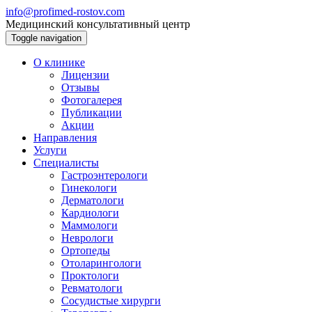
info@profimed-rostov.com
Медицинский консультативный центр
Toggle navigation
О клинике
Лицензии
Отзывы
Фотогалерея
Публикации
Акции
Направления
Услуги
Специалисты
Гастроэнтерологи
Гинекологи
Дерматологи
Кардиологи
Маммологи
Неврологи
Ортопеды
Отоларингологи
Проктологи
Ревматологи
Сосудистые хирурги