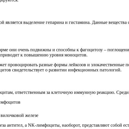
ой является выделение гепарина и гистамина. Данные вещества с
орме они очень подвижны и способны к фагоцитозу – поглощен
о приводит к повышению уровня моноцитов.
ожет провоцировать разные формы лейкозов и злокачественные 
цитов свидетельствует о развитии инфекционных патологий.
оцитам, ответственным за клеточную иммунную реакцию. Среди 
 вилочковой железе
за антител, а NK-лимфоциты, наоборот, представляют собой ес