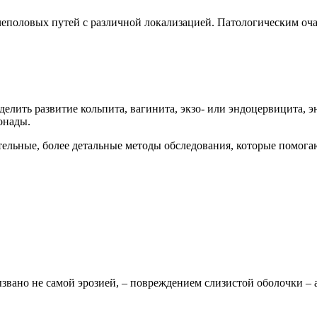
половых путей с различной локализацией. Патологическим оча
елить развитие кольпита, вагинита, экзо- или эндоцервицита, э
онады.
ельные, более детальные методы обследования, которые помога
звано не самой эрозией, – повреждением слизистой оболочки –