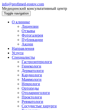
info@profimed-rostov.com
Медицинский консультативный центр
Toggle navigation
О клинике
Лицензии
Отзывы
Фотогалерея
Публикации
Акции
Направления
Услуги
Специалисты
Гастроэнтерологи
Гинекологи
Дерматологи
Кардиологи
Маммологи
Неврологи
Ортопеды
Отоларингологи
Проктологи
Ревматологи
Сосудистые хирурги