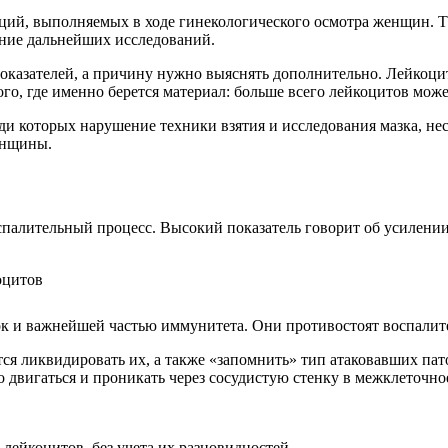
яций, выполняемых в ходе гинекологического осмотра женщин. Т
ение дальнейших исследований.
 показателей, а причину нужно выяснять дополнительно. Лейкоци
ого, где именно берется материал: больше всего лейкоцитов мож
еди которых нарушение техники взятия и исследования мазка, не
женщины.
оспалительный процесс. Высокий показатель говорит об усилени
к и важнейшей частью иммунитета. Они противостоят воспалит
ся ликвидировать их, а также «запомнить» тип атаковавших пат
 двигаться и проникать через сосудистую стенку в межклеточно
лейкоцитов, без учета их разновидностей.