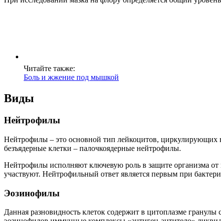
Читайте также:
Боль и жжение под мышкой
Виды
Нейтрофилы
Нейтрофилы – это основной тип лейкоцитов, циркулирующих в 
безъядерные клетки – палочкоядерные нейтрофилы.
Нейтрофилы исполняют ключевую роль в защите организма от г
участвуют. Нейтрофильный ответ является первым при бактериа
Эозинофилы
Данная разновидность клеток содержит в цитоплазме гранулы
эозинофилов иммунные комплексы «антиген-антитело» ликви