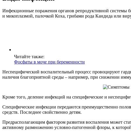
Инфекционные поражения органов репродуктивной системы бы
и микоплазмой, палочкой Коха, грибами рода Кандида или вир
Читайте также:
Фосфаты в моче при беременности
Неспецифический воспалительный процесс провоцируют гарднре
наличия благоприятной среды – например, при снижении имму
Кроме того, деление инфекций на специфические и неспецифич
Специфические инфекции передаются преимущественно половым
средств. Последнее свойственно детям.
Предрасполагающим фактором развития воспаления может стать
активному размножению условно-патогенной флоры, к которой