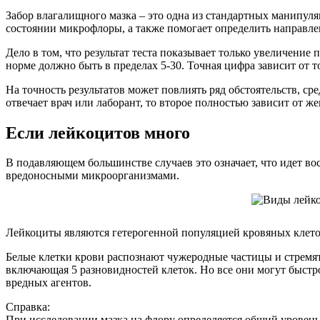
Забор влагалищного мазка – это одна из стандартных манипул
состоянии микрофлоры, а также помогает определить направл
Дело в том, что результат теста показывает только увеличение
норме должно быть в пределах 5-30. Точная цифра зависит от т
На точность результатов может повлиять ряд обстоятельств, ср
отвечает врач или лаборант, то второе полностью зависит от 
Если лейкоцитов много
В подавляющем большинстве случаев это означает, что идет в
вредоносными микроорганизмами.
Лейкоциты являются гетерогенной популяцией кровяных клето
Белые клетки крови распознают чужеродные частицы и стремят
включающая 5 разновидностей клеток. Но все они могут быстро
вредных агентов.
Справка:
При исследовании мазка на флору определяется общий уровень 