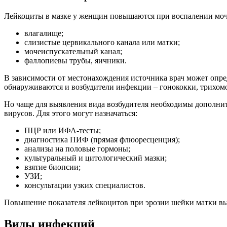
Лейкоциты в мазке у женщин повышаются при воспалении моче
влагалище;
слизистые цервикального канала или матки;
мочеиспускательный канал;
фаллопиевы трубы, яичники.
В зависимости от местонахождения источника врач может опред
обнаруживаются и возбудители инфекции – гонококки, трихом
Но чаще для выявления вида возбудителя необходимы дополнит
вирусов. Для этого могут назначаться:
ПЦР или ИФА-тесты;
диагностика ПИФ (прямая флюоресценция);
анализы на половые гормоны;
культуральный и цитологический мазки;
взятие биопсии;
УЗИ;
консультации узких специалистов.
Повышение показателя лейкоцитов при эрозии шейки матки вы
Виды инфекций