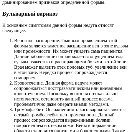
доминированием признаков определенной формы.
Вульварный варикоз
К основным симптомам данной формы недуга относят
следующее:
Венозное расширение. Главным проявлением этой
формы является заметное расширение вен в зоне вульвы
или промежности. Их может увидеть сама пациентка.
Данное заболевание сопровождается ощущением зуда
вульвы, тяжестью и распирающими болями в этой зоне.
Врач может выявить отек половых губ, увеличение вен
в этой зоне. Нередко процесс сопровождается
геморроем.
Кровотечение. Данная форма недуга может
сопровождаться посттравматическим или внезапным
кровотечением. Поскольку венозная стенка сильно
истончается, остановить данный процесс весьма
проблематично даже оперативными методами.
Тромбофлебит. Осложнением такого варикоза является
острый тромбофлебит вен промежности. Данный
процесс сопровождается выраженными болями,
покраснением и отеком кожи. Вены в пораженной
области становятся плотными и болезненными. Также