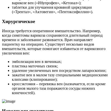
варикозе вен («Ибупрофен», «Кетонал»);
таблетки для улучшения кровяной циркуляции
(«Трентал», «Актовегин», «Пентоксифиллин»).
Хирургическое
Иногда требуется оперативное вмешательство. Например,
когда симптомы варикоза сохраняются длительный период
времени и заболевание развивается. Врач направляет
пациентку на операцию. Существует несколько видов
вмешательств, которые помогают избавиться от варикозного
увеличения вен:
эмболизация вен в яичниках;
пластика маточных связок;
удаление увеличенных вен посредством лапароскопии;
зажатие вен в малом тазу специальными медицинскими
клипсами (клипирование);
кроссэктомия – перевязка вен (назначается, если кроме
органов малого таза поражаются сосуды нижних
конечностей).
Народными средствами