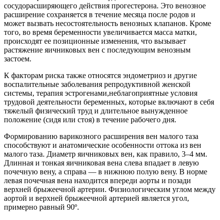
сосудорасширяющего действия прогестерона. Это венозное
расширение сохраняется в течение месяца после родов и
может вызвать несостоятельность венозных клапанов. Кроме
того, во время беременности увеличивается масса матки,
происходят ее позиционные изменения, что вызывает
растяжение яичниковых вен с последующим венозным
застоем.
К факторам риска также относятся эндометриоз и другие
воспалительные заболевания репродуктивной женской
системы, терапия эстрогенами,неблагоприятные условия
трудовой деятельности беременных, которые включают в себя
тяжелый физический труд и длительное вынужденное
положение (сидя или стоя) в течение рабочего дня.
Формированию варикозного расширения вен малого таза
способствуют и анатомические особенности оттока из вен
малого таза. Диаметр яичниковых вен, как правило, 3–4 мм.
Длинная и тонкая яичниковая вена слева впадает в левую
почечную вену, а справа — в нижнюю полую вену. В норме
левая почечная вена находится впереди аорты и позади
верхней брыжеечной артерии. Физиологическим углом между
аортой и верхней брыжеечной артерией является угол,
примерно равный 90º.