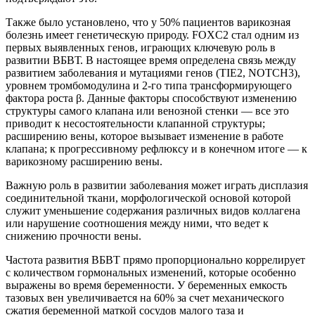
Также было установлено, что у 50% пациентов варикозная
болезнь имеет генетическую природу. FOXC2 стал одним из
первых выявленных генов, играющих ключевую роль в
развитии ВБВТ. В настоящее время определена связь между
развитием заболевания и мутациями генов (TIE2, NOTCH3),
уровнем тромбомодулина и 2-го типа трансформирующего
фактора роста β. Данные факторы способствуют изменению
структуры самого клапана или венозной стенки — все это
приводит к несостоятельности клапанной структуры;
расширению вены, которое вызывает изменение в работе
клапана; к прогрессивному рефлюксу и в конечном итоге — к
варикозному расширению вены.
Важную роль в развитии заболевания может играть дисплазия
соединительной ткани, морфологической основой которой
служит уменьшение содержания различных видов коллагена
или нарушение соотношения между ними, что ведет к
снижению прочности вены.
Частота развития ВБВТ прямо пропорционально коррелирует
с количеством гормональных изменений, которые особенно
выражены во время беременности. У беременных емкость
тазовых вен увеличивается на 60% за счет механического
сжатия беременной маткой сосудов малого таза и