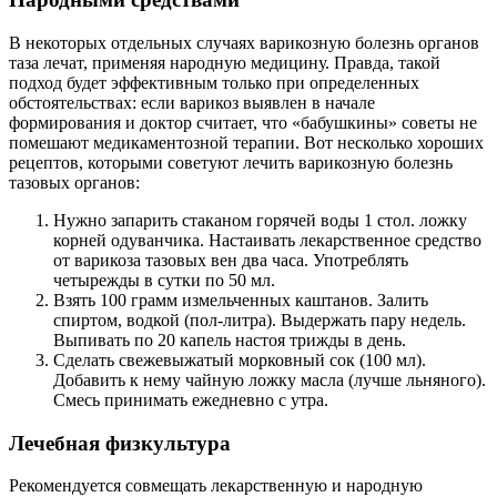
В некоторых отдельных случаях варикозную болезнь органов
таза лечат, применяя народную медицину. Правда, такой
подход будет эффективным только при определенных
обстоятельствах: если варикоз выявлен в начале
формирования и доктор считает, что «бабушкины» советы не
помешают медикаментозной терапии. Вот несколько хороших
рецептов, которыми советуют лечить варикозную болезнь
тазовых органов:
Нужно запарить стаканом горячей воды 1 стол. ложку
корней одуванчика. Настаивать лекарственное средство
от варикоза тазовых вен два часа. Употреблять
четырежды в сутки по 50 мл.
Взять 100 грамм измельченных каштанов. Залить
спиртом, водкой (пол-литра). Выдержать пару недель.
Выпивать по 20 капель настоя трижды в день.
Сделать свежевыжатый морковный сок (100 мл).
Добавить к нему чайную ложку масла (лучше льняного).
Смесь принимать ежедневно с утра.
Лечебная физкультура
Рекомендуется совмещать лекарственную и народную