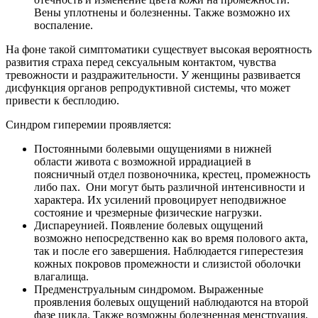
Вены уплотнены и болезненны. Также возможно их
воспаление.
На фоне такой симптоматики существует высокая вероятность
развития страха перед сексуальным контактом, чувства
тревожности и раздражительности. У женщины развивается
дисфункция органов репродуктивной системы, что может
привести к бесплодию.
Синдром гиперемии проявляется:
Постоянными болевыми ощущениями в нижней
области живота с возможной иррадиацией в
поясничный отдел позвоночника, крестец, промежность
либо пах. Они могут быть различной интенсивности и
характера. Их усилений провоцирует неподвижное
состояние и чрезмерные физические нагрузки.
Диспареунией. Появление болевых ощущений
возможно непосредственно как во время полового акта,
так и после его завершения. Наблюдается гиперестезия
кожных покровов промежности и слизистой оболочки
влагалища.
Предменструальным синдромом. Выраженные
проявления болевых ощущений наблюдаются на второй
фазе цикла. Также возможны болезненная менструация,