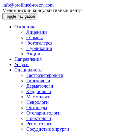
info@profimed-rostov.com
Медицинский консультативный центр
Toggle navigation
О клинике
Лицензии
Отзывы
Фотогалерея
Публикации
Акции
Направления
Услуги
Специалисты
Гастроэнтерологи
Гинекологи
Дерматологи
Кардиологи
Маммологи
Неврологи
Ортопеды
Отоларингологи
Проктологи
Ревматологи
Сосудистые хирурги