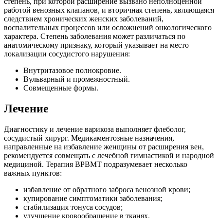
степень, при которой расширение вызвано неполноценной
работой венозных клапанов, и вторичная степень, являющаяся
следствием хронических женских заболеваний,
воспалительных процессов или осложнений онкологического
характера. Степень заболевания может различаться по
анатомическому признаку, который указывает на место
локализации сосудистого нарушения:
Внутритазовое полнокровие.
Вульварный и промежностный.
Совмещенные формы.
Лечение
Диагностику и лечение варикоза выполняет флеболог,
сосудистый хирург. Медикаментозные назначения,
направленные на избавление женщины от расширения вен,
рекомендуется совмещать с лечебной гимнастикой и народной
медициной. Терапия ВРВМТ подразумевает несколько
важных пунктов:
избавление от обратного заброса венозной крови;
купирование симптоматики заболевания;
стабилизация тонуса сосудов;
улучшение кровообращение в тканях.