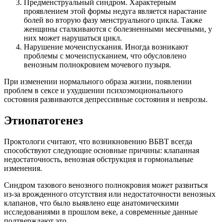
Предменструальный синдром. Характерным
проявлением этой формы недуга является нарастание
болей во вторую фазу менструального цикла. Также
женщины сталкиваются с болезненными месячными, у
них может нарушаться цикл.
Нарушение мочеиспускания. Иногда возникают
проблемы с мочеиспусканием, что обусловлено
венозным полнокровием мочевого пузыря.
При изменении нормального образа жизни, появлении
проблем в сексе и ухудшении психоэмоционального
состояния развиваются депрессивные состояния и неврозы.
Этиопатогенез
Проктологи считают, что возникновению ВБВТ всегда
способствуют следующие основные причины: клапанная
недостаточность, венозная обструкция и гормональные
изменения.
Синдром тазового венозного полнокровия может развиться
из-за врожденного отсутствия или недостаточности венозных
клапанов, что было выявлено еще анатомическими
исследованиями в прошлом веке, а современные данные
подтверждают это.