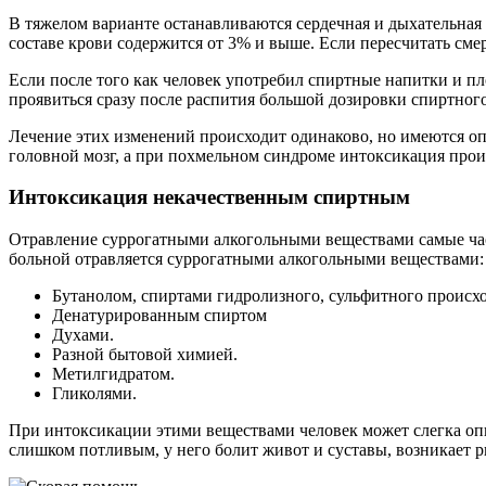
В тяжелом варианте останавливаются сердечная и дыхательная
составе крови содержится от 3% и выше. Если пересчитать смерт
Если после того как человек употребил спиртные напитки и пл
проявиться сразу после распития большой дозировки спиртного 
Лечение этих изменений происходит одинаково, но имеются о
головной мозг, а при похмельном синдроме интоксикация прои
Интоксикация некачественным спиртным
Отравление суррогатными алкогольными веществами самые час
больной отравляется суррогатными алкогольными веществами:
Бутанолом, спиртами гидролизного, сульфитного происх
Денатурированным спиртом
Духами.
Разной бытовой химией.
Метилгидратом.
Гликолями.
При интоксикации этими веществами человек может слегка опь
слишком потливым, у него болит живот и суставы, возникает р