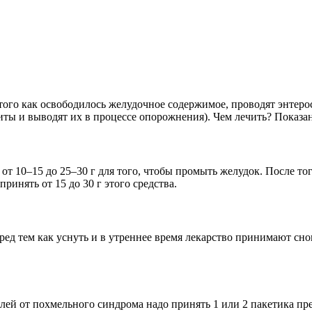
того как освободилось желудочное содержимое, проводят энтер
литы и выводят их в процессе опорожнения). Чем лечить? Показ
т 10–15 до 25–30 г для того, чтобы промыть желудок. После того
принять от 15 до 30 г этого средства.
ед тем как уснуть и в утреннее время лекарство принимают снов
й от похмельного синдрома надо принять 1 или 2 пакетика преп