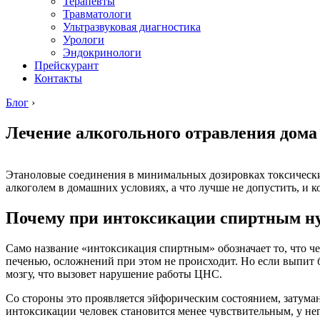
Терапевты
Травматологи
Ультразвуковая диагностика
Урологи
Эндокринологи
Прейскурант
Контакты
Блог
›
Лечение алкогольного отравления дома
Этаноловые соединения в минимальных дозировках токсически
алкоголем в домашних условиях, а что лучше не допустить, и к
Почему при интоксикации спиртным н
Само название «интоксикация спиртным» обозначает то, что ч
печенью, осложнений при этом не происходит. Но если выпит б
мозгу, что вызовет нарушение работы ЦНС.
Со стороны это проявляется эйфорическим состоянием, затума
интоксикации человек становится менее чувствительным, у не