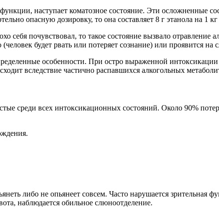
 функции, наступает коматозное состояние. Эти осложненные со
ельно опасную дозировку, то она составляет 8 г этанола на 1 кг
охо себя почувствовал, то такое состояние вызвало отравление 
(человек будет рвать или потеряет сознание) или проявится на 
пределенные особенности. При остро выраженной интоксикации
сходит вследствие частично распавшихся алкогольных метаболи
тые среди всех интоксикационных состояний. Около 90% потер
ождения.
янеть либо не опьянеет совсем. Часто нарушается зрительная ф
вота, наблюдается обильное слюноотделение.