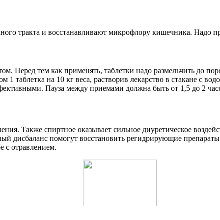
го тракта и восстанавливают микрофлору кишечника. Надо принят
м. Перед тем как применять, таблетки надо размельчить до пор
 1 таблетка на 10 кг веса, растворив лекарство в стакане с во
фективными. Пауза между приемами должна быть от 1,5 до 2 час
ения. Также спиртное оказывает сильное диуретическое воздей
ный дисбаланс помогут восстановить регидрирующие препараты
е с отравлением.