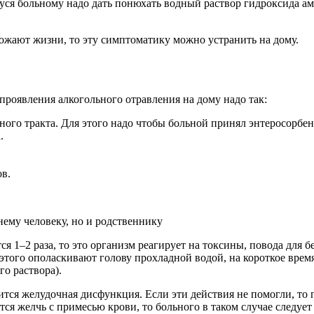
ся больному надо дать понюхать водный раствор гидроксида ам
ожают жизни, то эту симптоматику можно устранить на дому.
роявления алкогольного отравления на дому надо так:
ного тракта. Для этого надо чтобы больной принял энтеросорбе
.
в.
нему человеку, но и родственнику
я 1–2 раза, то это организм реагирует на токсины, повода для 
 этого ополаскивают голову прохладной водой, на короткое вре
о раствора).
нится желудочная дисфункция. Если эти действия не помогли, то
я желчь с примесью крови, то больного в таком случае следует