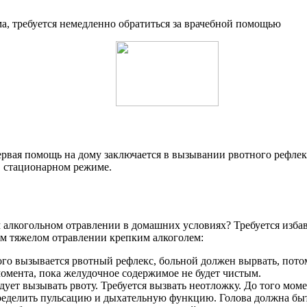
а, требуется немедленно обратиться за врачебной помощью
ервая помощь на дому заключается в вызывании рвотного рефлек
в стационарном режиме.
алкогольном отравлении в домашних условиях? Требуется избав
м тяжелом отравлении крепким алкоголем:
ого вызывается рвотный рефлекс, больной должен вырвать, пото
момента, пока желудочное содержимое не будет чистым.
едует вызывать рвоту. Требуется вызвать неотложку. До того мом
пределить пульсацию и дыхательную функцию. Голова должна быт