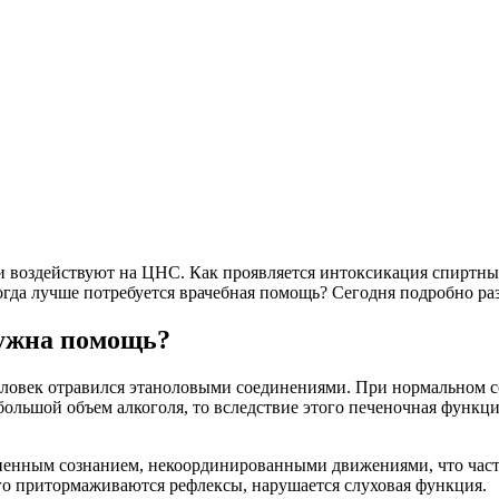
 воздействуют на ЦНС. Как проявляется интоксикация спиртны
огда лучше потребуется врачебная помощь? Сегодня подробно раз
ужна помощь?
еловек отравился этаноловыми соединениями. При нормальном с
ольшой объем алкоголя, то вследствие этого печеночная функци
ненным сознанием, некоординированными движениями, что часто
го притормаживаются рефлексы, нарушается слуховая функция.