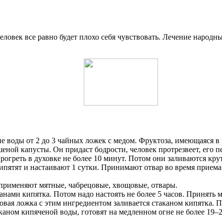
ловек все равно будет плохо себя чувствовать. Лечение народ
е воды от 2 до 3 чайных ложек с медом. Фруктоза, имеющаяся в
ной капусты. Он придаст бодрости, человек протрезвеет, его пе
греть в духовке не более 10 минут. Потом они заливаются круты
кипятят и настаивают 1 сутки. Принимают отвар во время приема
 применяют мятные, чабрецовые, хвощовые, отвары.
нами кипятка. Потом надо настоять не более 5 часов. Принять м
овая ложка с этим ингредиентом заливается стаканом кипятка. 
каном кипяченой воды, готовят на медленном огне не более 19–2