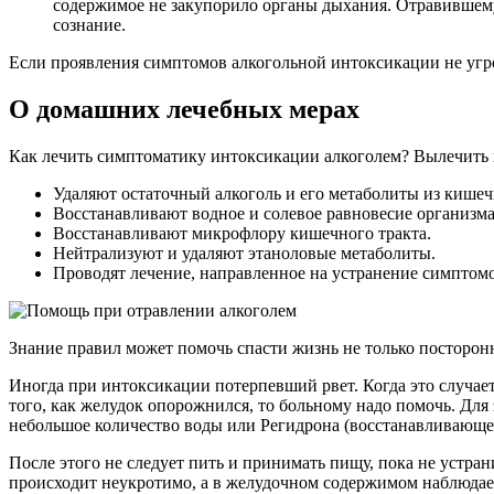
содержимое не закупорило органы дыхания. Отравившему
сознание.
Если проявления симптомов алкогольной интоксикации не угр
О домашних лечебных мерах
Как лечить симптоматику интоксикации алкоголем? Вылечить п
Удаляют остаточный алкоголь и его метаболиты из кишеч
Восстанавливают водное и солевое равновесие организма
Восстанавливают микрофлору кишечного тракта.
Нейтрализуют и удаляют этаноловые метаболиты.
Проводят лечение, направленное на устранение симптомо
Знание правил может помочь спасти жизнь не только посторон
Иногда при интоксикации потерпевший рвет. Когда это случаетс
того, как желудок опорожнился, то больному надо помочь. Для
небольшое количество воды или Регидрона (восстанавливающег
После этого не следует пить и принимать пищу, пока не устра
происходит неукротимо, а в желудочном содержимом наблюдаетс