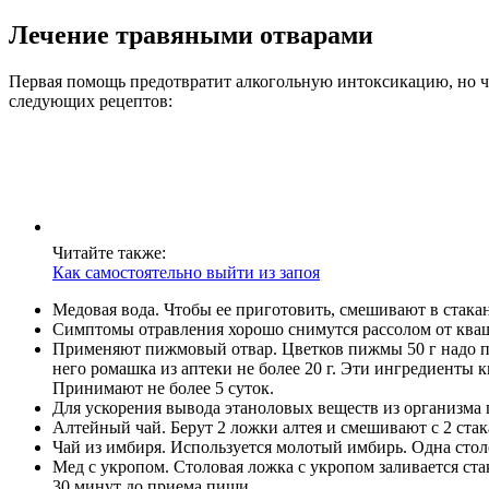
Лечение травяными отварами
Первая помощь предотвратит алкогольную интоксикацию, но че
следующих рецептов:
Читайте также:
Как самостоятельно выйти из запоя
Медовая вода. Чтобы ее приготовить, смешивают в стакан
Симптомы отравления хорошо снимутся рассолом от кваше
Применяют пижмовый отвар. Цветков пижмы 50 г надо про
него ромашка из аптеки не более 20 г. Эти ингредиенты 
Принимают не более 5 суток.
Для ускорения вывода этаноловых веществ из организма
Алтейный чай. Берут 2 ложки алтея и смешивают с 2 стака
Чай из имбиря. Используется молотый имбирь. Одна стол
Мед с укропом. Столовая ложка с укропом заливается ста
30 минут до приема пищи.