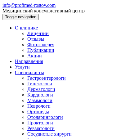
info@profimed-rostov.com
Медицинский консультативный центр
Toggle navigation
О клинике
Лицензии
Отзывы
Фотогалерея
Публикации
Акции
Направления
Услуги
Специалисты
Гастроэнтерологи
Гинекологи
Дерматологи
Кардиологи
Маммологи
Неврологи
Ортопеды
Отоларингологи
Проктологи
Ревматологи
Сосудистые хирурги