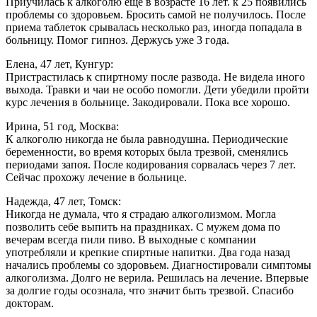
Приучилась к алкоголю еще в возрасте 16 лет. к 25 появились
проблемы со здоровьем. Бросить самой не получилось. После
приема таблеток срывалась несколько раз, иногда попадала в
больницу. Помог гипноз. Держусь уже 3 года.
Елена, 47 лет, Кунгур:
Пристрастилась к спиртному после развода. Не видела иного
выхода. Травки и чаи не особо помогли. Дети убедили пройти
курс лечения в больнице. Закодировали. Пока все хорошо.
Ирина, 51 год, Москва:
К алкоголю никогда не была равнодушна. Периодические
беременности, во время которых была трезвой, сменялись
периодами запоя. После кодирования сорвалась через 7 лет.
Сейчас прохожу лечение в больнице.
Надежда, 47 лет, Томск:
Никогда не думала, что я страдаю алкоголизмом. Могла
позволить себе выпить на праздниках. С мужем дома по
вечерам всегда пили пиво. В выходные с компании
употребляли и крепкие спиртные напитки. Два года назад
начались проблемы со здоровьем. Диагностировали симптомы
алкоголизма. Долго не верила. Решилась на лечение. Впервые
за долгие годы осознала, что значит быть трезвой. Спасибо
докторам.