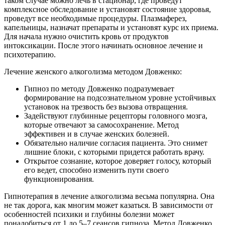
таком случае можно лечь в стационар, где проведут
комплексное обследование и установят состояние здоровья,
проведут все необходимые процедуры. Плазмаферез,
капельницы, назначат препараты и установят курс их приема.
Для начала нужно очистить кровь от продуктов
интоксикации. После этого начинать основное лечение и
психотерапию.
Лечение женского алкоголизма методом Довженко:
Гипноз по методу Довженко подразумевает
формирование на подсознательном уровне устойчивых
установок на трезвость без вызова отвращения.
Задействуют глубинные рецепторы головного мозга,
которые отвечают за самосохранение. Метод
эффективен и в случае женских болезней.
Обязательно наличие согласия пациента. Это снимет
лишние блоки, с которыми придется работать врачу.
Открытое сознание, которое доверяет голосу, который
его ведет, способно изменить пути своего
функционирования.
Гипнотерапия в лечение алкоголизма весьма популярна. Она
не так дорога, как многим может казаться. В зависимости от
особенностей психики и глубины болезни может
понадобиться от 1 до 5–7 сеансов гипноза. Метод Довженко