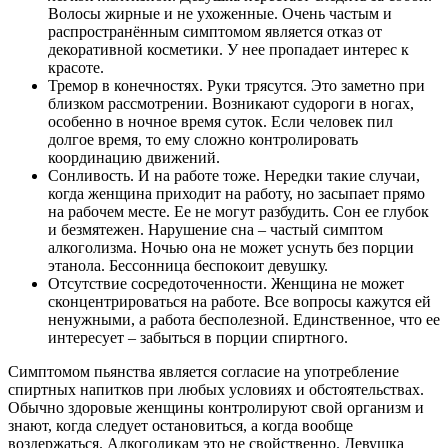
Волосы жирные и не ухоженные. Очень частым и
распространённым симптомом является отказ от
декоративной косметики. У нее пропадает интерес к
красоте.
Тремор в конечностях. Руки трясутся. Это заметно при
близком рассмотрении. Возникают судороги в ногах,
особенно в ночное время суток. Если человек пил
долгое время, то ему сложно контролировать
координацию движений.
Сонливость. И на работе тоже. Нередки такие случаи,
когда женщина приходит на работу, но засыпает прямо
на рабочем месте. Ее не могут разбудить. Сон ее глубок
и безмятежен. Нарушение сна – частый симптом
алкоголизма. Ночью она не может уснуть без порции
этанола. Бессонница беспокоит девушку.
Отсутствие сосредоточенности. Женщина не может
сконцентрироваться на работе. Все вопросы кажутся ей
ненужными, а работа бесполезной. Единственное, что ее
интересует – забыться в порции спиртного.
Симптомом пьянства является согласие на употребление
спиртных напитков при любых условиях и обстоятельствах.
Обычно здоровые женщины контролируют свой организм и
знают, когда следует остановиться, а когда вообще
воздержаться. Алкоголикам это не свойственно. Девушка