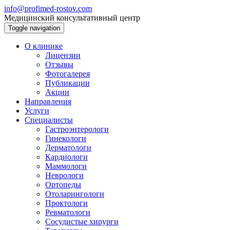
info@profimed-rostov.com
Медицинский консультативный центр
Toggle navigation
О клинике
Лицензии
Отзывы
Фотогалерея
Публикации
Акции
Направления
Услуги
Специалисты
Гастроэнтерологи
Гинекологи
Дерматологи
Кардиологи
Маммологи
Неврологи
Ортопеды
Отоларингологи
Проктологи
Ревматологи
Сосудистые хирурги