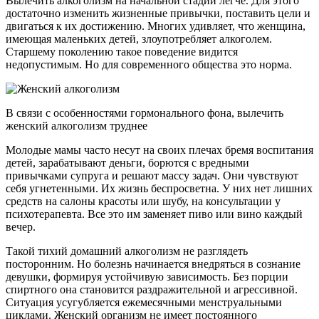
Вылечить алкоголизм на начальной стадии легче. Для этого
достаточно изменить жизненные привычки, поставить цели и
двигаться к их достижению. Многих удивляет, что женщина,
имеющая маленьких детей, злоупотребляет алкоголем.
Старшему поколению такое поведение видится
недопустимым. Но для современного общества это норма.
В связи с особенностями гормонального фона, вылечить
женский алкоголизм труднее
Молодые мамы часто несут на своих плечах бремя воспитания
детей, зарабатывают деньги, борются с вредными
привычками супруга и решают массу задач. Они чувствуют
себя угнетенными. Их жизнь беспросветна. У них нет лишних
средств на салоны красоты или шубу, на консультации у
психотерапевта. Все это им заменяет пиво или вино каждый
вечер.
Такой тихий домашний алкоголизм не разглядеть
посторонним. Но болезнь начинается внедряться в сознание
девушки, формируя устойчивую зависимость. Без порции
спиртного она становится раздражительной и агрессивной.
Ситуация усугубляется ежемесячными менструальными
циклами. Женский организм не имеет постоянного