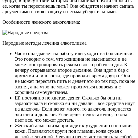
супруг, в присутствии которых она выпивает. Если спросить
ее, когда ты перестанешь пить? Она обидится и начнет сыпать
аргументами в свою защиту и весьма убедительными.
Особенности женского алкоголизма:
Народные методы лечения алкоголизма
Часто опаздывает на работу или уходит на больничный.
Это говорит о том, что женщина не высыпается и не
может контролировать режим своего рабочего дня. К
вечеру открывается второе дыхание. Она идет в бар с
друзьями или в гости, где проводит время доутра. Она
не может перестать пить и делает это до тех пор, пока не
заснет, а на утро не может проснуться вовремя и с
хорошим самочувствием.
Ей постоянно не хватает денег. Сколько бы она ни
зарабатывала и сколько ей ни давали – все средства идут
на алкоголь. Если денег много, то алкоголь покупается
элитный и дорогой. Если денег недостаточно, то она
пьет все, что может достать.
Женский алкоголизм приводит к ухудшению состояния
кожи. Появляются круги под глазами, кожа сухая с
легкой желтизной. Девушка перестает следить за собой.