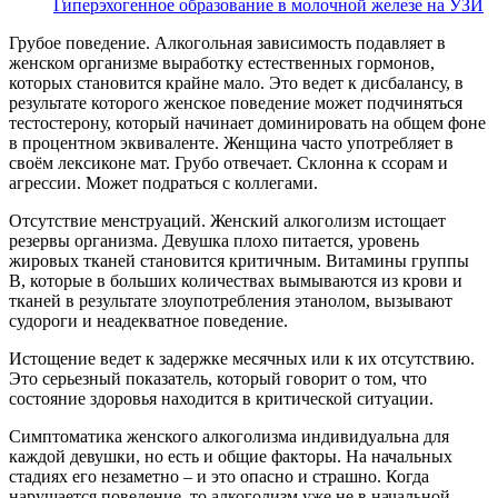
Гиперэхогенное образование в молочной железе на УЗИ
Грубое поведение. Алкогольная зависимость подавляет в
женском организме выработку естественных гормонов,
которых становится крайне мало. Это ведет к дисбалансу, в
результате которого женское поведение может подчиняться
тестостерону, который начинает доминировать на общем фоне
в процентном эквиваленте. Женщина часто употребляет в
своём лексиконе мат. Грубо отвечает. Склонна к ссорам и
агрессии. Может подраться с коллегами.
Отсутствие менструаций. Женский алкоголизм истощает
резервы организма. Девушка плохо питается, уровень
жировых тканей становится критичным. Витамины группы
В, которые в больших количествах вымываются из крови и
тканей в результате злоупотребления этанолом, вызывают
судороги и неадекватное поведение.
Истощение ведет к задержке месячных или к их отсутствию.
Это серьезный показатель, который говорит о том, что
состояние здоровья находится в критической ситуации.
Симптоматика женского алкоголизма индивидуальна для
каждой девушки, но есть и общие факторы. На начальных
стадиях его незаметно – и это опасно и страшно. Когда
нарушается поведение, то алкоголизм уже не в начальной