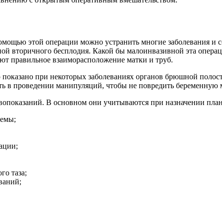
помощью этой операции можно устранить многие заболевания и
ной вторичного бесплодия. Какой бы малоинвазивной эта операц
яют правильное взаиморасположение матки и труб.
 показано при некоторых заболеваниях органов брюшной полост
сть в проведении манипуляций, чтобы не повредить беременную 
вопоказаний. В основном они учитываются при назначении план
темы;
ации;
го таза;
ваний;