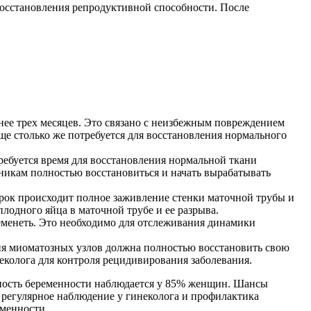
восстановления репродуктивной способности. После
нее трех месяцев. Это связано с неизбежным повреждением
ще столько же потребуется для восстановления нормального
ребуется время для восстановления нормальной ткани
никам полностью восстановиться и начать вырабатывать
срок происходит полное заживление стенки маточной трубы и
лодного яйца в маточной трубе и ее разрыва.
еменеть. Это необходимо для отслеживания динамики
ия миоматозных узлов должна полностью восстановить свою
еколога для контроля рецидивирования заболевания.
тность беременности наблюдается у 85% женщин. Шансы
 регулярное наблюдение у гинеколога и профилактика
еменности.