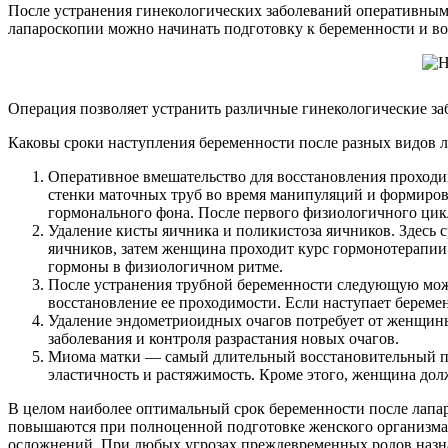
После устранения гинекологических заболеваний оперативным 
лапароскопии можно начинать подготовку к беременности и во
Операция позволяет устранить различные гинекологические за
Каковы сроки наступления беременности после разных видов 
Оперативное вмешательство для восстановления проходим
стенки маточных труб во время манипуляций и формирова
гормонального фона. После первого физиологичного ци
Удаление кисты яичника и поликистоза яичников. Здесь 
яичников, затем женщина проходит курс гормонотерапии
гормоны в физиологичном ритме.
После устранения трубной беременности следующую можно
восстановление ее проходимости. Если наступает береме
Удаление эндометриоидных очагов потребует от женщины
заболевания и контроля разрастания новых очагов.
Миома матки — самый длительный восстановительный пер
эластичность и растяжимость. Кроме этого, женщина дол
В целом наиболее оптимальный срок беременности после лапа
повышаются при полноценной подготовке женского организма. 
осложнений. При любых угрозах преждевременных родов назна