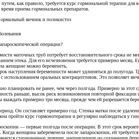
путем, как правило, требуется курс гормональной терапии для 
 время приема гормональных препаратов.
болевания
лапароскопической операции?
ости маточных труб потребует восстановительного срока не ме
нием отека. Для его исчезновения требуется примерно месяц. Е
кла женщине можно беременеть.
срок наступления беременности может удлиняться до полугода. Т
 с использованием оральных контрацептивов. Это позволяет яич
 планировать не ранее, чем через полгода. Примерно за этот 
нность раньше, высок риск возникновения повторной фиксации п
 выждать примерно три месяца, прежде чем ей разрешается бер
иод. Он составляет примерно год. Стенка матки после удален
жна пройти курс гормонотерапии и регулярно наблюдаться у гин
роскопии — первые полгода после операции. В этот срок вероя
Когда женщина забеременела после лапароскопии, ей требуется
чается стационарное лечение, направленное на сохранение бер