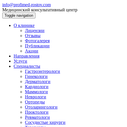
info@profimed-rostov.com
Медицинский консультативный центр
Toggle navigation
О клинике
Лицензии
Отзывы
Фотогалерея
Публикации
Акции
Направления
Услуги
Специалисты
Гастроэнтерологи
Гинекологи
Дерматологи
Кардиологи
Маммологи
Неврологи
Ортопеды
Отоларингологи
Проктологи
Ревматологи
Сосудистые хирурги