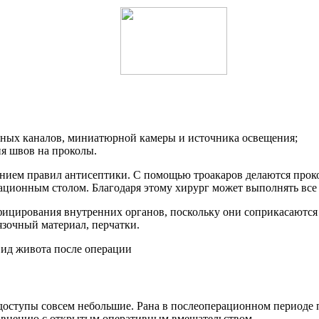
ьных каналов, миниатюрной камеры и источника освещения;
я швов на проколы.
ением правил антисептики. С помощью троакаров делаются прок
рационным столом. Благодаря этому хирург может выполнять все
ицирования внутренних органов, поскольку они соприкасаются
язочный материал, перчатки.
доступы совсем небольшие. Рана в послеоперационном периоде 
равнению с открытым оперативным вмешательством.