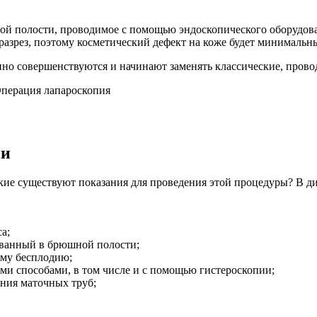
й полости, проводимое с помощью эндоскопического оборудован
азрез, поэтому косметический дефект на коже будет минимальн
но совершенствуются и начинают заменять классические, прово
ии
кие существуют показания для проведения этой процедуры? В д
а;
ованный в брюшной полости;
ому бесплодию;
ими способами, в том числе и с помощью гистероскопии;
ния маточных труб;