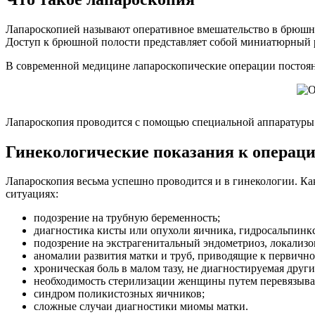
Лапароскопией называют оперативное вмешательство в брюшно
Доступ к брюшной полости представляет собой миниатюрный р
В современной медицине лапароскопические операции постоян
Лапароскопия проводится с помощью специальной аппаратуры
Гинекологические показания к операц
Лапароскопия весьма успешно проводится и в гинекологии. Ка
ситуациях:
подозрение на трубную беременность;
диагностика кисты или опухоли яичника, гидросальпинкс
подозрение на экстрагенитальный эндометриоз, локализ
аномалии развития матки и труб, приводящие к первичн
хроническая боль в малом тазу, не диагностируемая друг
необходимость стерилизации женщины путем перевязыва
синдром поликистозных яичников;
сложные случаи диагностики миомы матки.