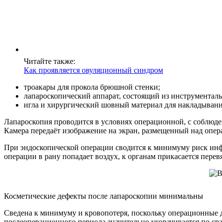
Читайте также:
Как проявляется овуляционный синдром
троакары для прокола брюшной стенки;
лапароскопический аппарат, состоящий из инструментал
игла и хирургический шовный материал для накладывани
Лапароскопия проводится в условиях операционной, с соблюд
Камера передаёт изображение на экран, размещенный над опе
При эндоскопической операции сводится к минимуму риск инф
операции в рану попадает воздух, к органам прикасается перев
Косметические дефекты после лапароскопии минимальны
Сведена к минимуму и кровопотеря, поскольку операционные 
послеоперационного периода значительно укорачивается по с