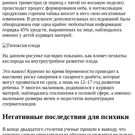
ранних триместрах (в период с пятой по восьмую неделю)
происходит процесс формирования неба, и интоксикация
продуктами горения табака вносит в него свои негативные
изменения. В результате дополнительных исследований была
обнародована еще одна крайне любопытная информация:
порядка 45% уродств, выраженных на лице, наблюдалось
именно у детей курящих матерей.
На данном рисунке наглядно показано, как влияет нехватка
кислорода на внутриутробное развитие плода
Это важно! Курение во время беременности приводит к
высокому риску ожирения и сахарного диабета, которые
могут проявиться не сразу, а лишь на 12–17 год развития
ребенка. У многих мальчиков, родившихся у курящих
матерей, наблюдались отклонения в половой сфере, а именно:
маленькие размеры яичек и недостаток концентрации
сперматозоидов.
Негативные последствия для психики
В конце двадцатого столетия ученые пришли к выводу, что
никотин самым отрицательным образом сказывается не только