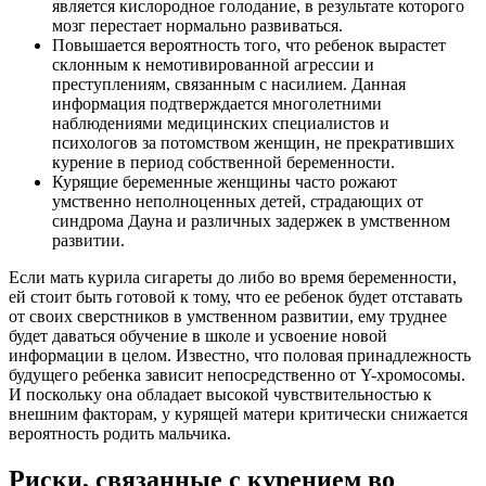
является кислородное голодание, в результате которого
мозг перестает нормально развиваться.
Повышается вероятность того, что ребенок вырастет
склонным к немотивированной агрессии и
преступлениям, связанным с насилием. Данная
информация подтверждается многолетними
наблюдениями медицинских специалистов и
психологов за потомством женщин, не прекративших
курение в период собственной беременности.
Курящие беременные женщины часто рожают
умственно неполноценных детей, страдающих от
синдрома Дауна и различных задержек в умственном
развитии.
Если мать курила сигареты до либо во время беременности,
ей стоит быть готовой к тому, что ее ребенок будет отставать
от своих сверстников в умственном развитии, ему труднее
будет даваться обучение в школе и усвоение новой
информации в целом. Известно, что половая принадлежность
будущего ребенка зависит непосредственно от Y-хромосомы.
И поскольку она обладает высокой чувствительностью к
внешним факторам, у курящей матери критически снижается
вероятность родить мальчика.
Риски, связанные с курением во