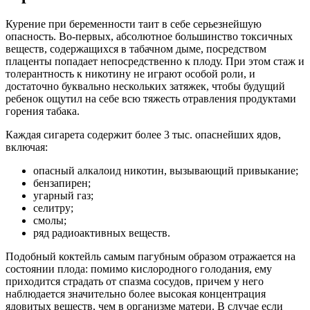
Курение при беременности таит в себе серьезнейшую
опасность. Во-первых, абсолютное большинство токсичных
веществ, содержащихся в табачном дыме, посредством
плаценты попадает непосредственно к плоду. При этом стаж и
толерантность к никотину не играют особой роли, и
достаточно буквально нескольких затяжек, чтобы будущий
ребенок ощутил на себе всю тяжесть отравления продуктами
горения табака.
Каждая сигарета содержит более 3 тыс. опаснейших ядов,
включая:
опасный алкалоид никотин, вызывающий привыкание;
бензапирен;
угарный газ;
селитру;
смолы;
ряд радиоактивных веществ.
Подобный коктейль самым пагубным образом отражается на
состоянии плода: помимо кислородного голодания, ему
приходится страдать от спазма сосудов, причем у него
наблюдается значительно более высокая концентрация
ядовитых веществ, чем в организме матери. В случае если