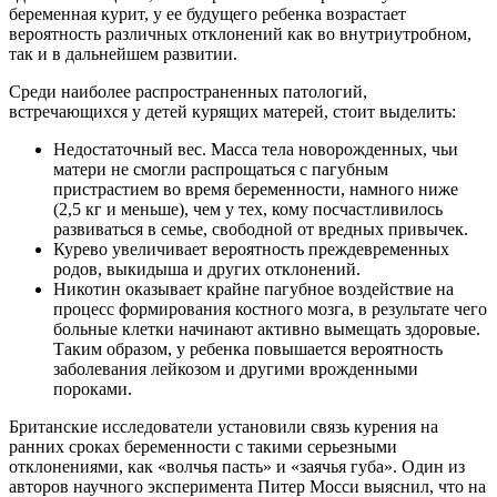
беременная курит, у ее будущего ребенка возрастает
вероятность различных отклонений как во внутриутробном,
так и в дальнейшем развитии.
Среди наиболее распространенных патологий,
встречающихся у детей курящих матерей, стоит выделить:
Недостаточный вес. Масса тела новорожденных, чьи
матери не смогли распрощаться с пагубным
пристрастием во время беременности, намного ниже
(2,5 кг и меньше), чем у тех, кому посчастливилось
развиваться в семье, свободной от вредных привычек.
Курево увеличивает вероятность преждевременных
родов, выкидыша и других отклонений.
Никотин оказывает крайне пагубное воздействие на
процесс формирования костного мозга, в результате чего
больные клетки начинают активно вымещать здоровые.
Таким образом, у ребенка повышается вероятность
заболевания лейкозом и другими врожденными
пороками.
Британские исследователи установили связь курения на
ранних сроках беременности с такими серьезными
отклонениями, как «волчья пасть» и «заячья губа». Один из
авторов научного эксперимента Питер Мосси выяснил, что на