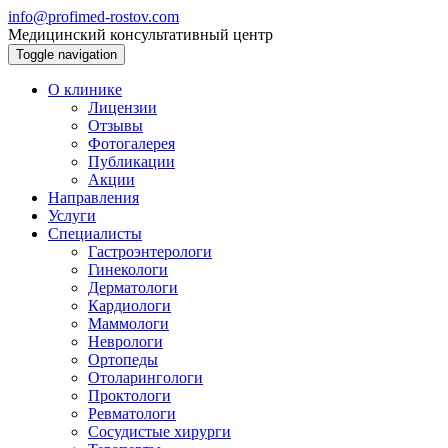
info@profimed-rostov.com
Медицинский консультативный центр
Toggle navigation
О клинике
Лицензии
Отзывы
Фотогалерея
Публикации
Акции
Направления
Услуги
Специалисты
Гастроэнтерологи
Гинекологи
Дерматологи
Кардиологи
Маммологи
Неврологи
Ортопеды
Отоларингологи
Проктологи
Ревматологи
Сосудистые хирурги