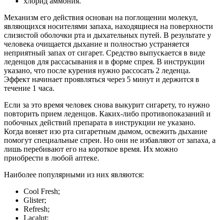
хлорид аммония.
Механизм его действия основан на поглощении молекул,
являющихся носителями запаха, находящиеся на поверхности
слизистой оболочки рта и дыхательных путей. В результате у
человека очищается дыхание и полностью устраняется
неприятный запах от сигарет. Средство выпускается в виде
леденцов для рассасывания и в форме спрея. В инструкции
указано, что после курения нужно рассосать 2 леденца.
Эффект начинает проявляться через 5 минут и держится в
течение 1 часа.
Если за это время человек снова выкурит сигарету, то нужно
повторить прием леденцов. Каких-либо противопоказаний и
побочных действий препарата в инструкции не указано.
Когда воняет изо рта сигаретным дымом, освежить дыхание
помогут специальные спреи. Но они не избавляют от запаха, а
лишь перебивают его на короткое время. Их можно
приобрести в любой аптеке.
Наиболее популярными из них являются:
Cool Fresh;
Glister;
Refresh;
Lacalut;