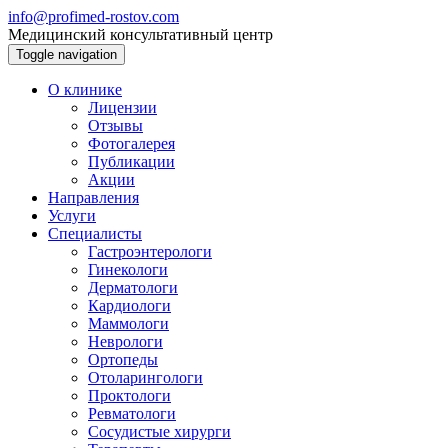
info@profimed-rostov.com
Медицинский консультативный центр
Toggle navigation
О клинике
Лицензии
Отзывы
Фотогалерея
Публикации
Акции
Направления
Услуги
Специалисты
Гастроэнтерологи
Гинекологи
Дерматологи
Кардиологи
Маммологи
Неврологи
Ортопеды
Отоларингологи
Проктологи
Ревматологи
Сосудистые хирурги