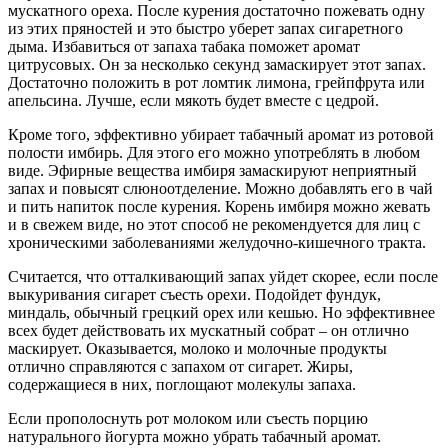
мускатного ореха. После курения достаточно пожевать одну
из этих пряностей и это быстро уберет запах сигаретного
дыма. Избавиться от запаха табака поможет аромат
цитрусовых. Он за несколько секунд замаскирует этот запах.
Достаточно положить в рот ломтик лимона, грейпфрута или
апельсина. Лучше, если мякоть будет вместе с цедрой.
Кроме того, эффективно убирает табачный аромат из ротовой
полости имбирь. Для этого его можно употреблять в любом
виде. Эфирные вещества имбиря замаскируют неприятный
запах и повысят слюноотделение. Можно добавлять его в чай
и пить напиток после курения. Корень имбиря можно жевать
и в свежем виде, но этот способ не рекомендуется для лиц с
хроническими заболеваниями желудочно-кишечного тракта.
Считается, что отталкивающий запах уйдет скорее, если после
выкуривания сигарет съесть орехи. Подойдет фундук,
миндаль, обычный грецкий орех или кешью. Но эффективнее
всех будет действовать их мускатный собрат – он отлично
маскирует. Оказывается, молоко и молочные продукты
отлично справляются с запахом от сигарет. Жиры,
содержащиеся в них, поглощают молекулы запаха.
Если прополоснуть рот молоком или съесть порцию
натурального йогурта можно убрать табачный аромат.