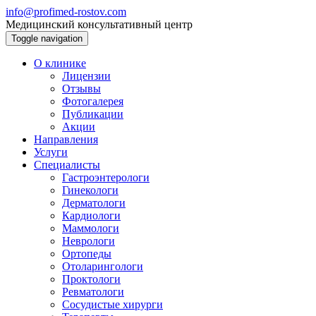
info@profimed-rostov.com
Медицинский консультативный центр
Toggle navigation
О клинике
Лицензии
Отзывы
Фотогалерея
Публикации
Акции
Направления
Услуги
Специалисты
Гастроэнтерологи
Гинекологи
Дерматологи
Кардиологи
Маммологи
Неврологи
Ортопеды
Отоларингологи
Проктологи
Ревматологи
Сосудистые хирурги