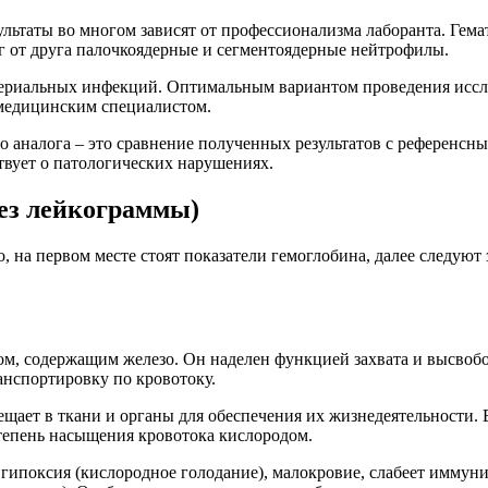
зультаты во многом зависят от профессионализма лаборанта. Гем
уг от друга палочкоядерные и сегментоядерные нейтрофилы.
ериальных инфекций. Оптимальным вариантом проведения иссле
медицинским специалистом.
о аналога – это сравнение полученных результатов с референсн
твует о патологических нарушениях.
без лейкограммы)
, на первом месте стоят показатели гемоглобина, далее следую
ом, содержащим железо. Он наделен функцией захвата и высвоб
анспортировку по кровотоку.
ещает в ткани и органы для обеспечения их жизнедеятельности.
тепень насыщения кровотока кислородом.
ипоксия (кислородное голодание), малокровие, слабеет иммунит