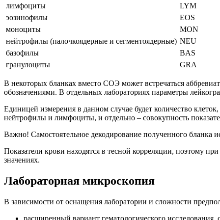
лимфоциты
LYM
эозинофилы
EOS
моноциты
MON
нейтрофилы (палочкоядерные и сегментоядерные)
NEU
базофилы
BAS
гранулоциты
GRA
В некоторых бланках вместо СОЭ может встречаться аббревиат
обозначениями. В отдельных лабораториях параметры лейкогр
Единицей измерения в данном случае будет количество клеток,
нейтрофилы и лимфоциты, и отдельно – совокупность показате
Важно! Самостоятельное декодирование полученного бланка и
Показатели крови находятся в тесной корреляции, поэтому при
значениях.
Лабораторная микроскопия
В зависимости от оснащения лаборатории и сложности предпол
расширенный вариант гематологического исследования, 