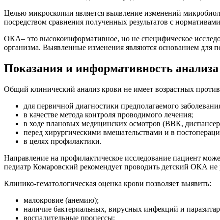
Целью микроскопии является выявление изменений микробиоло
посредством сравнения полученных результатов с нормативами
ОКА– это высокоинформативное, но не специфическое исследов
организма. Выявленные изменения являются основанием для п
Показания и информативность анализа
Общий клинический анализ крови не имеет возрастных противо
для первичной диагностики предполагаемого заболевани
в качестве метода контроля проводимого лечения;
в ходе плановых медицинских осмотров (ВВК, диспансери
перед хирургическими вмешательствами и в постоперац
в целях профилактики.
Направление на профилактическое исследование пациент может
педиатр Комаровский рекомендует проводить детский ОКА не ре
Клинико-гематологическая оценка крови позволяет выявить:
малокровие (анемию);
наличие бактериальных, вирусных инфекций и паразита
воспалительные процессы;