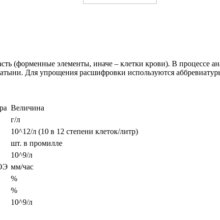
асть (форменные элементы, иначе – клетки крови). В процессе а
латыни. Для упрощения расшифровки используются аббревиатур
ра
Величина
г/л
10^12/л (10 в 12 степени клеток/литр)
шт. в промилле
10^9/л
ОЭ
мм/час
%
%
10^9/л