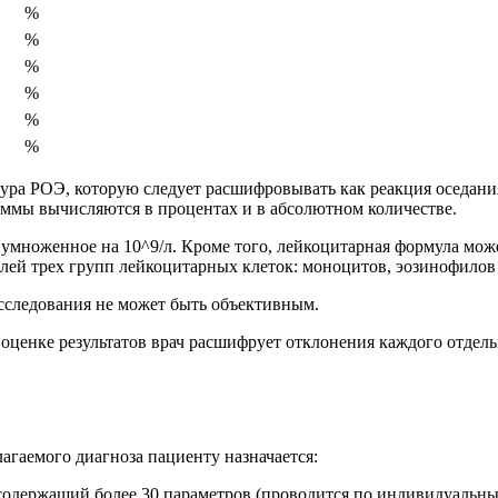
%
%
%
%
%
%
ура РОЭ, которую следует расшифровывать как реакция оседания
аммы вычисляются в процентах и в абсолютном количестве.
 умноженное на 10^9/л. Кроме того, лейкоцитарная формула мож
лей трех групп лейкоцитарных клеток: моноцитов, эозинофилов 
сследования не может быть объективным.
 оценке результатов врач расшифрует отклонения каждого отдел
агаемого диагноза пациенту назначается:
содержащий более 30 параметров (проводится по индивидуальн