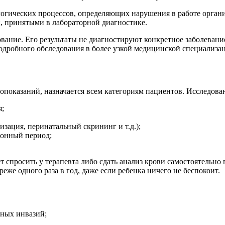
гических процессов, определяющих нарушения в работе органи
, принятыми в лабораторной диагностике.
ание. Его результаты не диагностируют конкретное заболевание
одробного обследования в более узкой медицинской специализа
показаний, назначается всем категориям пациентов. Исследова
я;
зация, перинатальный скрининг и т.д.);
ионный период;
 спросить у терапевта либо сдать анализ крови самостоятельно
же одного раза в год, даже если ребенка ничего не беспокоит.
рных инвазий;