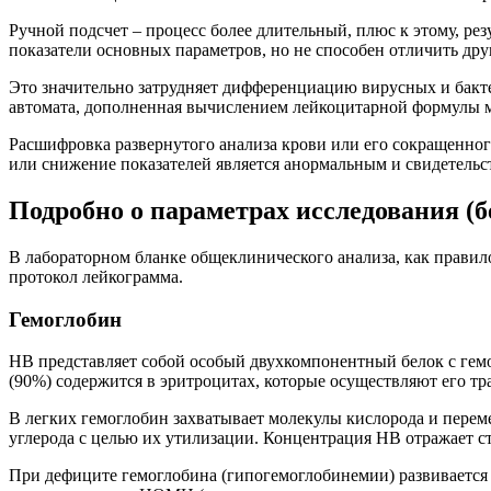
Ручной подсчет – процесс более длительный, плюс к этому, ре
показатели основных параметров, но не способен отличить др
Это значительно затрудняет дифференциацию вирусных и бакт
автомата, дополненная вычислением лейкоцитарной формулы 
Расшифровка развернутого анализа крови или его сокращенног
или снижение показателей является анормальным и свидетельс
Подробно о параметрах исследования (
В лабораторном бланке общеклинического анализа, как правило
протокол лейкограмма.
Гемоглобин
НВ представляет собой особый двухкомпонентный белок с гем
(90%) содержится в эритроцитах, которые осуществляют его тр
В легких гемоглобин захватывает молекулы кислорода и перем
углерода с целью их утилизации. Концентрация НВ отражает с
При дефиците гемоглобина (гипогемоглобинемии) развивается г