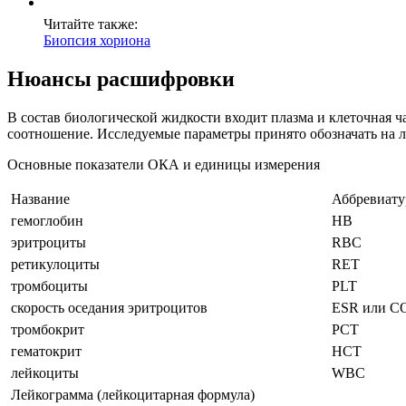
Читайте также:
Биопсия хориона
Нюансы расшифровки
В состав биологической жидкости входит плазма и клеточная ч
соотношение. Исследуемые параметры принято обозначать на 
Основные показатели ОКА и единицы измерения
Название
Аббревиату
гемоглобин
НВ
эритроциты
RBC
ретикулоциты
RET
тромбоциты
PLT
скорость оседания эритроцитов
ESR или С
тромбокрит
РСТ
гематокрит
НСТ
лейкоциты
WBC
Лейкограмма (лейкоцитарная формула)