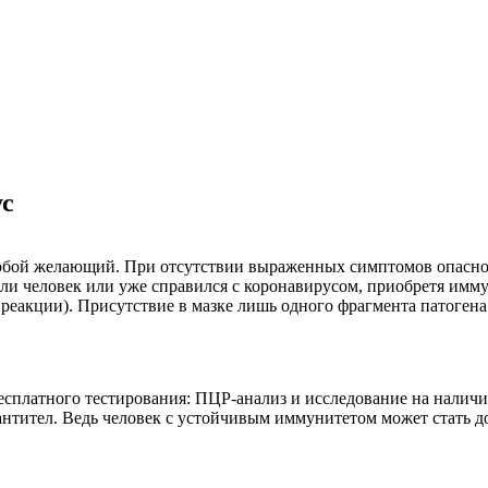
ус
 любой желающий. При отсутствии выраженных симптомов опасн
н ли человек или уже справился с коронавирусом, приобретя имм
еакции). Присутствие в мазке лишь одного фрагмента патогена 
есплатного тестирования: ПЦР-анализ и исследование на наличи
нтител. Ведь человек с устойчивым иммунитетом может стать д