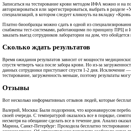
Записаться на тестирование крови методом ИФА можно и на по
авторизироваться или зарегистрироваться, выбрать в разделе «
специализаций, в котором следует кликнуть на вкладку «Кровь
Платно биообразцы можно сдать в одной из специализированн
снабжены тест-системами, работающими по принципу ПРЦ и ИФ
заказать выезд сотрудников лаборатории на дом, что обойдется
Сколько ждать результатов
Время ожидания результатов зависит от мощности медицинских
спустя четверть часа после забора крови. Но из-за загруженн
данных сотрудники приступают спустя 1-2 дня. Исключение 
тестирование, загруженность меньше, поэтому результаты могу
Отзывы
Вот несколько информативных отзывов людей, которые беспла
Валерий, Москва: Были подозрения, что коронавирусом перебол
своей очереди. С температурой оказалось все в порядке, симпт
несмотря на обещание сделать все в течение дня. Анализ оказ
Марина, Санкт-Петербург: Проходила бесплатно тестирование в 