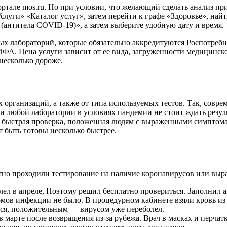
ртале mos.ru. Но при условии, что желающий сделать анализ п
Услуги» «Каталог услуг», затем перейти к графе «Здоровье», най
 (антитела COVID-19)», а затем выберите удобную дату и время.
ых лабораторий, которые обязательно аккредитуются Роспотреб
А. Цена услуги зависит от ее вида, загруженности медицинск
 несколько дороже.
 организаций, а также от типа используемых тестов. Так, совр
ости любой лаборатории в условиях пандемии не стоит ждать рез
— быстрая проверка, положенная людям с выраженными симптом
т быть готовы несколько быстрее.
тно проходили тестирование на наличие коронавирусов или выр
ел в апреле, Поэтому решил бесплатно провериться. Заполнил а
омов инфекции не было. В процедурном кабинете взяли кровь из 
ался, положительным — вирусом уже переболел.
марте после возвращения из-за рубежа. Врач в масках и перчатк