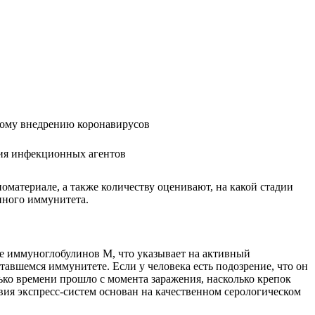
ному внедрению коронавирусов
ния инфекционных агентов
атериале, а также количеству оценивают, на какой стадии
енного иммунитета.
е иммуноглобулинов M, что указывает на активный
вшемся иммунитете. Если у человека есть подозрение, что он
ько времени прошло с момента заражения, насколько крепок
вия экспресс-систем основан на качественном серологическом