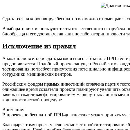
Сдать тест на коронавирус бесплатно возможно с помощью экс
В лабораториях используют тесты отечественного и зарубежног
биообразца и его доставку, так как вне лаборатории провести 
Исключение из правил
А можно ли все-таки сдать мазок из носоглотки для ПРЦ-тести
предоставляется. Подобный проект запущен Российским фонд
тестирования не требует присутствия потенциально инфицирова
сотрудники медицинских центров.
Российским фондом прямых инвестиций оплачена партия тесто
ближайшее время создатели проекта планируют увеличить объем
заявок и заканчивая формированием маршрутных листов медиц
к диагностической процедуре.
Внимание:
В проекте по бесплатной ПРЦ-диагностике может принять участ
Благодаря этому проекту человек может пройти тестирование б
самоизоляции. Чтобы пройти бесплатное тестирование, нужно 