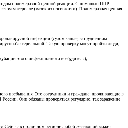
методом полимеразной цепной реакции. С помощью ПЦР
ском материале (мазок из носоглотки). Полимеразная цепная
оронавирусной инфекции (сухом кашле, затрудненном
вирусно-бактериальной. Такую проверку могут пройти люди,
кубации этого инфекционного возбудителя);
нного пребывания. Это сотрудники и граждане, проживающие в
России. Они обязаны проверяться регулярно, так заражение
усу. Сейчас в столичном регионе любой желающий может