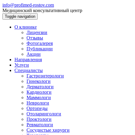
info@profimed-rostov.com
Медицинский консультативный центр
Toggle navigation
О клинике
Лицензии
Отзывы
Фотогалерея
Публикации
Акции
Направления
Услуги
Специалисты
Гастроэнтерологи
Гинекологи
Дерматологи
Кардиологи
Маммологи
Неврологи
Ортопеды
Отоларингологи
Проктологи
Ревматологи
Сосудистые хирурги