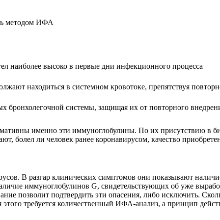
ить методом ИФА
тел наиболее высоко в первые дни инфекционного процесса
олжают находиться в системном кровотоке, препятствуя повтор
ых бронхолегочной системы, защищая их от повторного внедре
ативны именно эти иммуноглобулины. По их присутствию в биом
вают, болел ли человек ранее коронавирусом, качество приобрет
русов. В разгар клинических симптомов они показывают наличи
личие иммуноглобулинов G, свидетельствующих об уже выработа
вание позволит подтвердить эти опасения, либо исключить. Скол
я этого требуется количественный ИФА-анализ, а принцип дейст