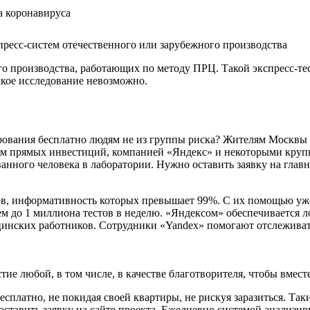
пресс-систем отечественного или зарубежного производства
о производства, работающих по методу ПРЦ. Такой экспресс-тест
такое исследование невозможно.
рования бесплатно людям не из группы риска? Жителям Москвы и
ом прямых инвестиций, компанией «Яндекс» и некоторыми круп
нного человека в лаборатории. Нужно оставить заявку на главн
в, информативность которых превышает 99%. С их помощью уже
 до 1 миллиона тестов в неделю. «Яндексом» обеспечивается ло
инских работников. Сотрудники «Yandex» помогают отслеживат
ие любой, в том числе, в качестве благотворителя, чтобы вмест
есплатно, не покидая своей квартиры, не рискуя заразиться. Та
оставить заявку на сайте проекта. Ежедневно системой анализи