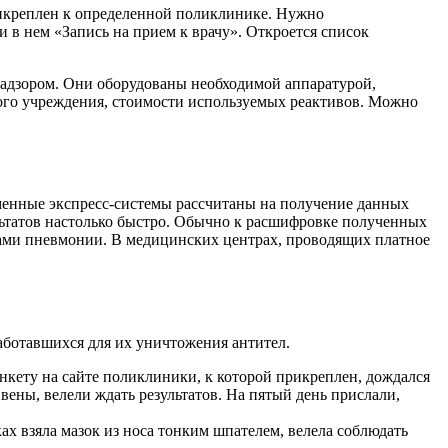
рикреплен к определенной поликлинике. Нужно
ти в нем «Запись на прием к врачу». Откроется список
надзором. Они оборудованы необходимой аппаратурой,
ого учреждения, стоимости используемых реактивов. Можно
еменные экспресс-системы рассчитаны на получение данных
ультатов настолько быстро. Обычно к расшифровке полученных
ами пневмонии. В медицинских центрах, проводящих платное
аботавшихся для их уничтожения антител.
нкету на сайте поликлиники, к которой прикреплен, дождался
вены, велели ждать результатов. На пятый день прислали,
ах взяла мазок из носа тонким шпателем, велела соблюдать