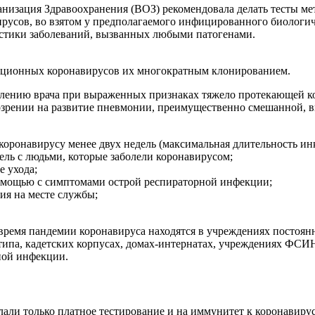
анизация Здравоохранения (ВОЗ) рекомендовала делать тесты 
усов, во взятом у предполагаемого инфицированного биологиче
остики заболеваний, вызванных любыми патогенами.
кционных коронавирусов их многократным клонированием.
влению врача при выраженных признаках тяжело протекающей к
одозрении на развитие пневмонии, преимущественно смешанной, 
коронавирусу менее двух недель (максимальная длительность ин
ель с людьми, которые заболели коронавирусом;
 ухода;
 помощью с симптомами острой респираторной инфекции;
ия на месте службы;
 время пандемии коронавируса находятся в учреждениях постоя
ипа, кадетских корпусах, домах-интернатах, учреждениях ФСИН 
ной инфекции.
лали только платное тестирование и на иммунитет к коронавир