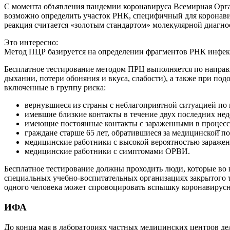
С момента объявления пандемии коронавируса Всемирная Орг
возможно определить участок РНК, специфичный для коронавир
реакция считается «золотым стандартом» молекулярной диагн
Это интересно:
Метод ПЦР базируется на определении фрагментов РНК инфе
Бесплатное тестирование методом ПРЦ выполняется по напра
дыхании, потери обоняния и вкуса, слабости), а также при п
включенные в группу риска:
вернувшиеся из страны с неблагоприятной ситуацией по 
имевшие близкие контакты в течение двух последних нед
имеющие постоянные контакты с зараженными в процессе
граждане старше 65 лет, обратившиеся за медицинской̆
медицинские работники с высокой вероятностью заражен
медицинские работники с симптомами ОРВИ.
Бесплатное тестирование должны проходить люди, которые во
специальных учебно-воспитательных организациях закрытого т
одного человека может спровоцировать вспышку коронавирус
ИФА
До конца мая в лабораториях частных медицинских центров де