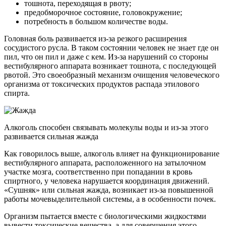
тошнота, переходящая в рвоту;
предобморочное состояние, головокружение;
потребность в большом количестве воды.
Головная боль развивается из-за резкого расширения
сосудистого русла. В таком состоянии человек не знает где он
пил, что он пил и даже с кем. Из-за нарушений со стороны
вестибулярного аппарата возникает тошнота, с последующей
рвотой. Это своеобразный механизм очищения человеческого
организма от токсических продуктов распада этилового
спирта.
Алкоголь способен связывать молекулы воды и из-за этого
развивается сильная жажда
Как говорилось выше, алкоголь влияет на функционирование
вестибулярного аппарата, расположенного на затылочном
участке мозга, соответственно при попадании в кровь
спиртного, у человека нарушается координация движений.
«Сушняк» или сильная жажда, возникает из-за повышенной
работы мочевыделительной системы, а в особенности почек.
Организм пытается вместе с биологическими жидкостями
вывести токсические вещества, а для совершения этого