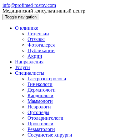
info@profimed-rostov.com
Медицинский консультативный центр
Toggle navigation
О клинике
Лицензии
Отзывы
Фотогалерея
Публикации
Акции
Направления
Услуги
Специалисты
Гастроэнтерологи
Гинекологи
Дерматологи
Кардиологи
Маммологи
Неврологи
Ортопеды
Отоларингологи
Проктологи
Ревматологи
Сосудистые хирурги