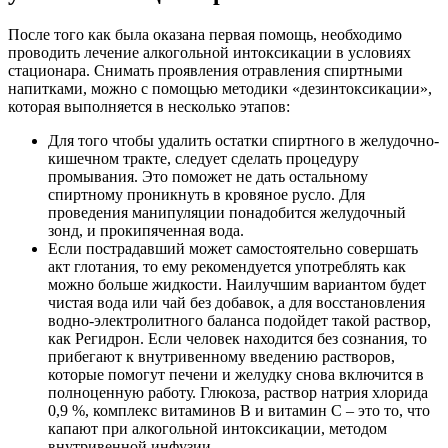
После того как была оказана первая помощь, необходимо
проводить лечение алкогольной интоксикации в условиях
стационара. Снимать проявления отравления спиртными
напитками, можно с помощью методики «дезинтоксикации»,
которая выполняется в несколько этапов:
Для того чтобы удалить остатки спиртного в желудочно-
кишечном тракте, следует сделать процедуру
промывания. Это поможет не дать остальному
спиртному проникнуть в кровяное русло. Для
проведения манипуляции понадобится желудочный
зонд, и прокипяченная вода.
Если пострадавший может самостоятельно совершать
акт глотания, то ему рекомендуется употреблять как
можно больше жидкости. Наилучшим вариантом будет
чистая вода или чай без добавок, а для восстановления
водно-электролитного баланса подойдет такой раствор,
как Регидрон. Если человек находится без сознания, то
прибегают к внутривенному введению растворов,
которые помогут печени и желудку снова включится в
полноценную работу. Глюкоза, раствор натрия хлорида
0,9 %, комплекс витаминов В и витамин С – это то, что
капают при алкогольной интоксикации, методом
внутривенной инфузии.