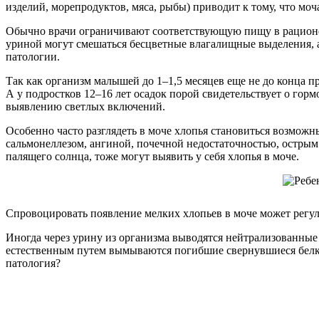
изделий, морепродуктов, мяса, рыбы) приводит к тому, что мо
Обычно врачи ограничивают соответствующую пищу в рационе 
уриной могут смешаться бесцветные влагалищные выделения, а
патологии.
Так как организм малышей до 1–1,5 месяцев еще не до конца п
А у подростков 12–16 лет осадок порой свидетельствует о гор
выявлению светлых включений.
Особенно часто разглядеть в моче хлопья становиться возмож
сальмонеллезом, ангиной, почечной недостаточностью, острым
палящего солнца, тоже могут выявить у себя хлопья в моче.
Спровоцировать появление мелких хлопьев в моче может регу
Иногда через урину из организма выводятся нейтрализованные 
естественным путем вымываются погибшие свернувшиеся белки
патология?