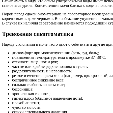
Стоит иметь в виду, что объем употребляемой воды имеет непо
становится урина. Консистенция мочи близка к воде, а появле
Порой перед сдачей биоматериала на лабораторное исследован
коричневыми, даже черными. Во избежание упущения начально
В случае их наличия своевременно назначается подходящий кур
Тревожная симптоматика
Наряду с хлопьями в моче часто дают о себе знать и другие пр
дискомфорт при мочеиспускании (резь, зуд, боль);
повышенная температура тела в промежутке 37–38°C;
отечность лица, ног и рук;
частые или крайне редкие позывы в туалет;
раздражительность и нервозность;
резкое изменение цвета мочи (например, ярко-розовый, ал
беспричинное снижение веса;
сильная слабость во всем теле;
бессонница;
хроническая тошнота;
гипергидроз (обильное выделение пота);
плохой аппетит;
чувство вялости;
скачки артериального давления.