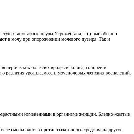
астую становятся капсулы Утрожестана, которые обычно
ают в мочу при опорожнении мочевого пузыря. Так и
 венерических болезнях вроде сифилиса, гонореи и
го развития уреаплазмоза и мочеполовых женских воспалений.
возрастными изменениями в организме женщин. Бледно-желтые
сле смены одного противозачаточного средства на другое