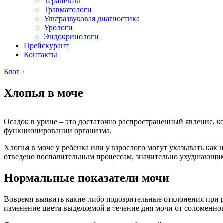
Терапевты
Травматологи
Ультразвуковая диагностика
Урологи
Эндокринологи
Прейскурант
Контакты
Блог
›
Хлопья в моче
Осадок в урине – это достаточно распространенный явление, ко
функционировании организма.
Хлопья в моче у ребенка или у взрослого могут указывать как
отведено воспалительным процессам, значительно ухудшающим
Нормальные показатели мочи
Вовремя выявить какие-либо подозрительные отклонения при р
изменение цвета выделяемой в течение дня мочи от соломенног