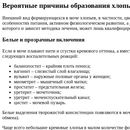
Вероятные причины образования хлопь
Внешний вид формирующихся в моче хлопьев, в частности, цвет
особенностях питания, активном физиологическом развитии, а 
которого и зависит методика лечения, может лишь квалифици
Белые и прозрачные включения
Если в моче плавают нити и сгустки кремового оттенка, а вмес
следующих воспалительных реакций:
баланопостит – крайняя плоть пениса;
вагинит – слизистый слой влагалища;
вульвит – наружные половые органы у женщин;
миометрит – мышечный слой матки;
простатит – предстательная железа;
уретерит – мочеточник;
уретрит – мочеиспускательный канал;
цистит – мочевой пузырь.
Белые выделения творожистой консистенции появляются в моче
обмена).
Чаще всего небольшие кремовые хлопья в малом количестве ф