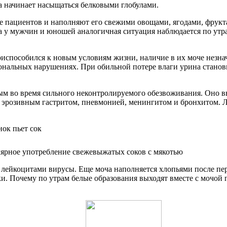
ча начинает насыщаться белковыми глобулами.
пациентов и наполняют его свежими овощами, ягодами, фруктам
 у мужчин и юношей аналогичная ситуация наблюдается по утра
риспособился к новым условиям жизни, наличие в их моче незна
мональных нарушениях. При обильной потере влаги урина станов
ным во время сильного неконтролируемого обезвоживания. Оно 
 эрозивным гастритом, пневмонией, менингитом и бронхитом. Лю
лярное употребление свежевыжатых соков с мякотью
лейкоцитами вирусы. Еще моча наполняется хлопьями после пере
. Почему по утрам белые образования выходят вместе с мочой 