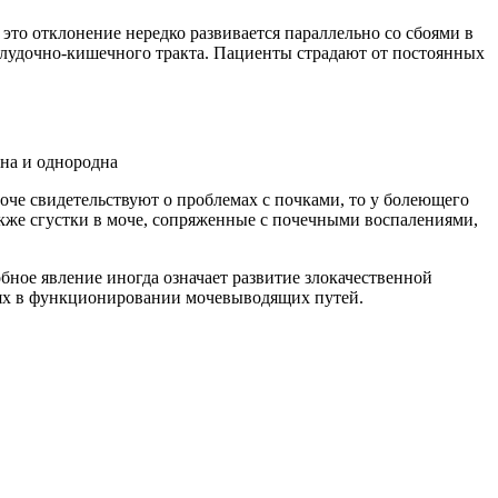
то отклонение нередко развивается параллельно со сбоями в
елудочно-кишечного тракта. Пациенты страдают от постоянных
чна и однородна
оче свидетельствуют о проблемах с почками, то у болеющего
акже сгустки в моче, сопряженные с почечными воспалениями,
бное явление иногда означает развитие злокачественной
ях в функционировании мочевыводящих путей.