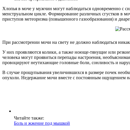
Хлопья в моче у мужчин могут наблюдаться одновременно с си
менструальном цикле. Формирование различных сгустков в моч
приступов метеоризма (повышенного газообразования) и диареи
При рассмотрении мочи на свету не должно наблюдаться никаки
У них проявляются колики, а также ноюще-тянущие или резкие
человека могут проявиться перепады настроения, необъяснима
провоцируют неутихающие головные боли, сонливость и нару
В случае прощупывания увеличившихся в размере почек необход
опухоли. Недержание мочи вместе с постоянным ощущением н
Читайте также:
Боль и жжение под мышкой