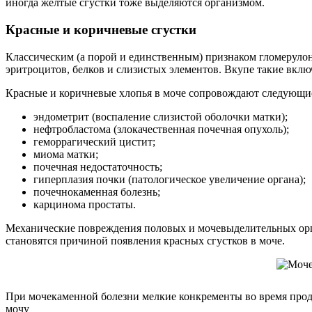
иногда желтые сгустки тоже выделяются организмом.
Красные и коричневые сгустки
Классическим (а порой и единственным) признаком гломерулон
эритроцитов, белков и слизистых элементов. Вкупе такие вкл
Красные и коричневые хлопья в моче сопровождают следующие
эндометрит (воспаление слизистой оболочки матки);
нефтробластома (злокачественная почечная опухоль);
геморрагический цистит;
миома матки;
почечная недостаточность;
гиперплазия почки (патологическое увеличение органа);
почечнокаменная болезнь;
карцинома простаты.
Механические повреждения половых и мочевыделительных орга
становятся причиной появления красных сгустков в моче.
При мочекаменной болезни мелкие конкременты во время продв
мочу