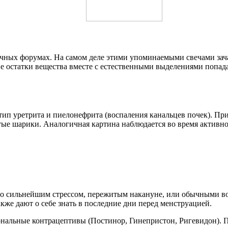
чных форумах. На самом деле этими упоминаемыми свечами зач
е остатки вещества вместе с естественными выделениями попад
ип уретрита и пиелонефрита (воспаления канальцев почек). При
ые шарики. Аналогичная картина наблюдается во время активно
ано сильнейшим стрессом, пережитым накануне, или обычными 
акже дают о себе знать в последние дни перед менструацией.
альные контрацептивы (Постинор, Гинепристон, Ригевидон). По