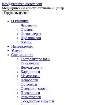
info@profimed-rostov.com
Медицинский консультативный центр
Toggle navigation
О клинике
Лицензии
Отзывы
Фотогалерея
Публикации
Акции
Направления
Услуги
Специалисты
Гастроэнтерологи
Гинекологи
Дерматологи
Кардиологи
Маммологи
Неврологи
Ортопеды
Отоларингологи
Проктологи
Ревматологи
Сосудистые хирурги