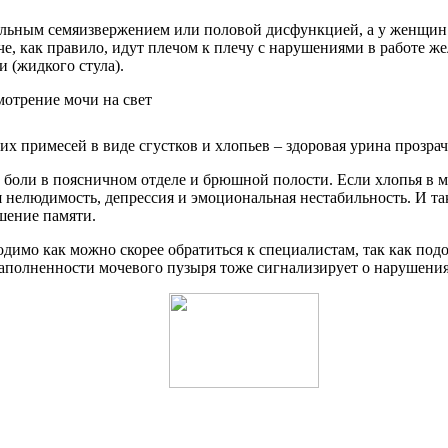
льным семяизвержением или половой дисфункцией, а у женщин э
е, как правило, идут плечом к плечу с нарушениями в работе ж
 (жидкого стула).
х примесей в виде сгустков и хлопьев – здоровая урина прозра
 боли в поясничном отделе и брюшной полости. Если хлопья в м
я нелюдимость, депрессия и эмоциональная нестабильность. И т
шение памяти.
имо как можно скорее обратиться к специалистам, так как подо
аполненности мочевого пузыря тоже сигнализирует о нарушени