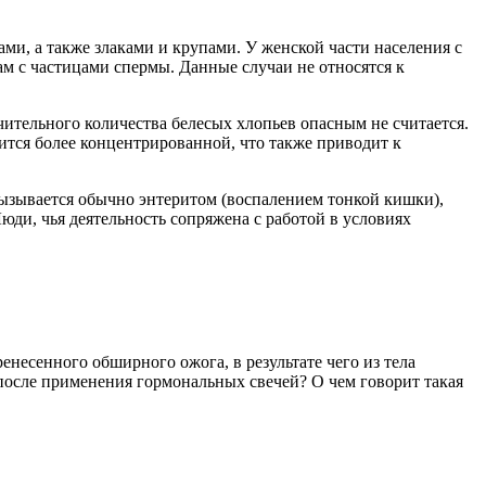
и, а также злаками и крупами. У женской части населения с
м с частицами спермы. Данные случаи не относятся к
чительного количества белесых хлопьев опасным не считается.
ится более концентрированной, что также приводит к
вызывается обычно энтеритом (воспалением тонкой кишки),
ди, чья деятельность сопряжена с работой в условиях
несенного обширного ожога, в результате чего из тела
после применения гормональных свечей? О чем говорит такая