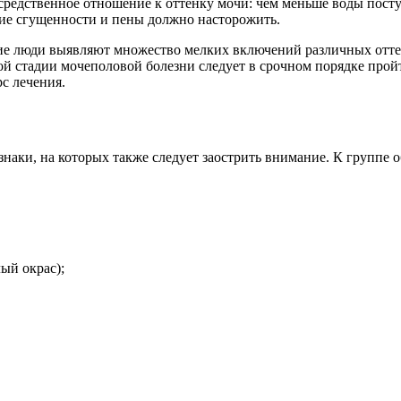
средственное отношение к оттенку мочи: чем меньше воды посту
ние сгущенности и пены должно насторожить.
ие люди выявляют множество мелких включений различных оттен
й стадии мочеполовой болезни следует в срочном порядке прой
с лечения.
изнаки, на которых также следует заострить внимание. К группе
ый окрас);