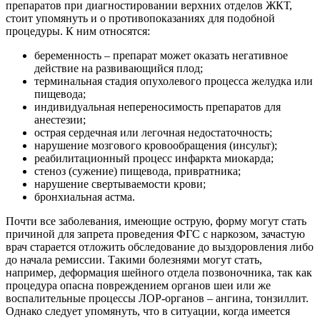
препаратов при диагностировании верхних отделов ЖКТ,
стоит упомянуть и о противопоказаниях для подобной
процедуры. К ним относятся:
беременность – препарат может оказать негативное
действие на развивающийся плод;
терминальная стадия опухолевого процесса желудка или
пищевода;
индивидуальная непереносимость препаратов для
анестезии;
острая сердечная или легочная недостаточность;
нарушение мозгового кровообращения (инсульт);
реабилитационный процесс инфаркта миокарда;
стеноз (сужение) пищевода, привратника;
нарушение свертываемости крови;
бронхиальная астма.
Почти все заболевания, имеющие острую, форму могут стать
причиной для запрета проведения ФГС с наркозом, зачастую
врач старается отложить обследование до выздоровления либо
до начала ремиссии. Такими болезнями могут стать,
например, деформация шейного отдела позвоночника, так как
процедура опасна повреждением органов шеи или же
воспалительные процессы ЛОР-органов – ангина, тонзиллит.
Однако следует упомянуть, что в ситуации, когда имеется