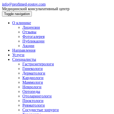
info@profimed-rostov.com
Медицинский консультативный центр
Toggle navigation
О клинике
Лицензии
Отзывы
Фотогалерея
Публикации
Акции
Направления
Услуги
Специалисты
Гастроэнтерологи
Гинекологи
Дерматологи
Кардиологи
Маммологи
Неврологи
Ортопеды
Отоларингологи
Проктологи
Ревматологи
Сосудистые хирурги