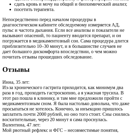
сдать кровь и мочу на общий и биохимический анализ;
посетить терапевта.
Непосредственно перед началом процедуры в
диагностическом кабинете обследуемому измеряется АД,
пульс и частота дыхания. Если все анализы и показатели не
вызывают опасений, то пациенту вводится препарат, и он
погружается в медикаментозный сон. Сама процедура длится
приблизительно 10–30 минут, и в большинстве случаев не
дает большого дискомфорта впоследствии, о чем можно
почитать отзывы прошедших обследование.
Отзывы
Инна, 35 лет:
Из-за хронического гастрита приходится, как минимум два
раза в год, проходить гастроскопию, а я ужасная трусиха. В
этот раз пошла в клинику, и там мне предложили пройти с
медикаментозным сном. Я была настолько довольна, что даже
просыпаться не хотелось. Конечно, за инъекцию пришлось
заплатить почти 2000 рублей, но оно того стоит. Сны снились
восхитительные, через 20 минут я сама проснулась.
Валентина, 47 лет:
Мой рвотный рефлекс и ФГС – несовместимые понятия,