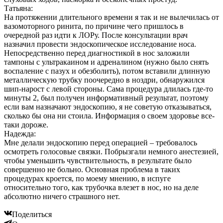
Татьяна:
На протяжении длительного времени я так и не вылечилась от
вазомоторного ринита, по причине чего пришлось в
очередной раз идти к ЛОРу. После консультации врач
назначил провести эндоскопическое исследование носа.
Непосредственно перед диагностикой в нос заложили
тампоны с ультракаином и адреналином (нужно было снять
воспаление с пазух и обезболить), потом вставили длинную
металлическую трубку поочередно в ноздри, обнаружился
шип-нарост с левой стороны. Сама процедура длилась где-то
минуты 2, был получен информативный результат, поэтому
если вам назначают эндоскопию, я не советую отказываться,
сколько бы она ни стоила. Информация о своем здоровье все-
таки дороже.
Надежда:
Мне делали эндоскопию перед операцией – требовалось
осмотреть голосовые связки. Побрызгали немного анестезией,
чтобы уменьшить чувствительность, в результате было
совершенно не больно. Основная проблема в таких
процедурах кроется, по моему мнению, в испуге
относительно того, как трубочка влезет в нос, но на деле
абсолютно ничего страшного нет.
Поделиться