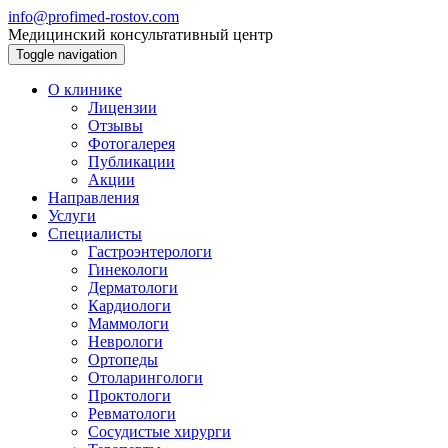
info@profimed-rostov.com
Медицинский консультативный центр
Toggle navigation
О клинике
Лицензии
Отзывы
Фотогалерея
Публикации
Акции
Направления
Услуги
Специалисты
Гастроэнтерологи
Гинекологи
Дерматологи
Кардиологи
Маммологи
Неврологи
Ортопеды
Отоларингологи
Проктологи
Ревматологи
Сосудистые хирурги