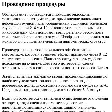
Проведение процедуры
Обследование производится с помощью эндоскопа –
медицинского инструмента, который внешне напоминает
небольшой ручной пульт, соединенный с длинной тоненькой
трубкой равной 2–4 мм. На её конце установлена камера и
микрофонарик. Они помогают врачу детально рассмотреть
слизистые оболочки через окуляр. Изображение передается на
монитор для лучшей визуализации анатомических структур.
Процедура начинается с локального обезболивания
анестетиком, который возымеет эффект примерно через 8–12
минут после нанесения. Пациенту следует занять удобное
положение на кушетке. Для этого потребуется слегка
отклонить голову к спинке кресла и попытаться расслабиться.
Затем специалист аккуратно вводит продезинфицированную
наиболее узкую часть эндоскопа в нос через ноздри
поочередно, исследуя состояние носоглотки и слуховых труб.
На данный этап, как правило, уходит не более 5–8 минут.
Если при осмотре будут выявлены существенные отклонения
от нормы, тогда специалист может осуществить и
параллельную медицинскую манипуляцию, например,
биопсию. Особенности проведения эндоскопии носоглотки