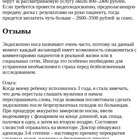
берут за рассматриваемую услугу около 800–2400 рублей.
Если требуется провести видеоэндоскопию, предполагающую
передачу диска с результатами на руки пациенту, тогда
придется заплатить чуть больше – 2600–3500 рублей за сеанс.
Отзывы
Эндоскопию носа назначают очень часто, поэтому на данный
момент каждый желающий имеет возможность ознакомиться с
комментариями пациентов в реальной жизни или в
социальных сетях. Иногда это особенно необходимо для
устранения необъяснимого страха перед безболезненным
исследованием.
Ольга:
Когда моему ребенку исполнилось 3 года, я стала замечать,
что дочь перестала слышать мультики и начала
переспрашивать слова, тогда знакомая посоветовала сделать
эндоскопию после безрезультатных походов по больницам.
При процедуре аккуратно заморозили носик, ввели
видеокамеру с фонариком на конце длинной, как спица,
палочки в одну, а затем во вторую ноздрю. Состояние
слизистой отражалось на мониторе. Доктор обнаружил
аденоиды 3-й степени – настоящую причину перекрытия
слуховых ходов, насморка и бесконечных простуд.