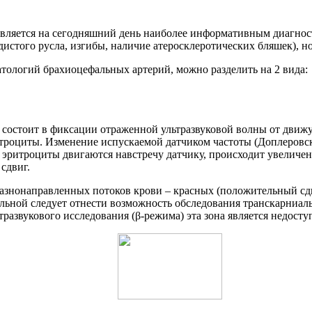
является на сегодняшний день наиболее информативным диагно
стого русла, изгибы, наличие атеросклеротических бляшек), но
атологий брахиоцефальных артерий, можно разделить на 2 вида:
 состоит в фиксации отраженной ультразвуковой волны от движу
троциты. Изменение испускаемой датчиком частоты (Доплеровс
 эритроциты двигаются навстречу датчику, происходит увеличен
сдвиг.
разнонаправленных потоков крови – красных (положительный сд
ьной следует отнести возможность обследования транскарниальн
тразвукового исследования (β-режима) эта зона является недосту