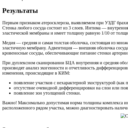
Результаты
Первым признаком атеросклероза, выявляемом при УЗДГ брахио
Стенка любого сосуда состоит из 3 слоев. Интима — внутренн
эластической мембраны и имеет толщину равную 1/10 от толщ
Медия — средняя и самая толстая оболочка, состоящая из мно
эластичную мембрану. Адвентиция — внешняя оболочка сосуда,
кровеносные сосуды, обеспечивающие питание стенки артерии
При дуплексном сканировании БЦА внутренняя и средняя обол
производят анализ эхогенности и отчетливость дифференцировк
изменения, происходящие в КИМ:
появление участков с нехарактерной эхоструктурой (как 
отсутствие очевидной дифференцировки на слои или поя
появление зон утолщений стенки.
Важно! Максимально допустимая норма толщины комплекса инт
расположенного рядом участка, можно диагностировать наличие