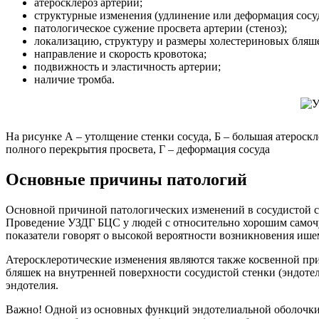
атеросклероз артерий;
структурные изменения (удлинение или деформация сосуд
патологическое сужение просвета артерии (стеноз);
локализацию, структуру и размеры холестериновых бляш
направление и скорость кровотока;
подвижность и эластичность артерии;
наличие тромба.
На рисунке А – утолщение стенки сосуда, Б – большая атероск
полного перекрытия просвета, Г – деформация сосуда
Основные причины патологий
Основной причиной патологических изменений в сосудистой с
Проведение УЗДГ БЦС у людей с относительно хорошим самочув
показатели говорят о высокой вероятности возникновения ишем
Атеросклеротические изменения являются также косвенной пр
бляшек на внутренней поверхности сосудистой стенки (эндотел
эндотелия.
Важно! Одной из основных функций эндотелиальной оболочки с