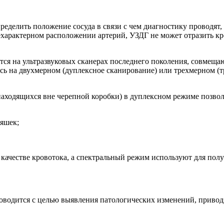
ределить положение сосуда в связи с чем диагностику проводят
характерном расположении артерий, УЗДГ не может отразить кро
ся на ультразвуковых сканерах последнего поколения, совмещ
ясь на двухмерном (дуплексное сканирование) или трехмерном (
 находящихся вне черепной коробки) в дуплексном режиме поз
ляшек;
ачестве кровотока, а спектральный режим используют для пол
роводится с целью выявления патологических изменений, прив