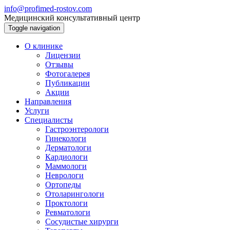
info@profimed-rostov.com
Медицинский консультативный центр
Toggle navigation
О клинике
Лицензии
Отзывы
Фотогалерея
Публикации
Акции
Направления
Услуги
Специалисты
Гастроэнтерологи
Гинекологи
Дерматологи
Кардиологи
Маммологи
Неврологи
Ортопеды
Отоларингологи
Проктологи
Ревматологи
Сосудистые хирурги