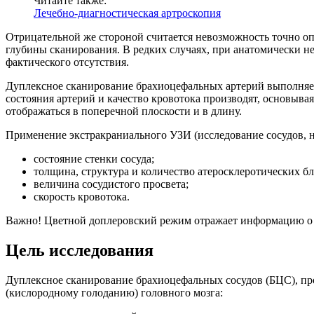
Читайте также:
Лечебно-диагностическая артроскопия
Отрицательной же стороной считается невозможность точно оп
глубины сканирования. В редких случаях, при анатомически не
фактического отсутствия.
Дуплексное сканирование брахиоцефальных артерий выполняет
состояния артерий и качество кровотока производят, основыва
отображаться в поперечной плоскости и в длину.
Применение экстракраниального УЗИ (исследование сосудов,
состояние стенки сосуда;
толщина, структура и количество атеросклеротических б
величина сосудистого просвета;
скорость кровотока.
Важно! Цветной доплеровский режим отражает информацию о к
Цель исследования
Дуплексное сканирование брахиоцефальных сосудов (БЦС), п
(кислородному голоданию) головного мозга: