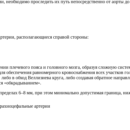
рии, необходимо проследить их путь непосредственно от аорты д
 артерии, располагающиеся справой стороны:
жении плечевого пояса и головного мозга, образуя сложную сис
ля обеспечения равномерного кровоснабжения всех участков го
либо в обход Веллизиева круга, либо создавая обратное направ
ся «обкрадыванием».
пределах 6–8 мм, при этом минимально допустимая граница, ни