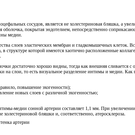
цефальных сосудов, является не холестериновая бляшка, а уве
яя оболочка, покрытая эндотелием, непосредственно соприкасаю
ины медии.
жества слоев эластических мембран и гладкомышечных клеток. В
 в структуре которой имеются хаотично расположенные коллаге
.
очки достаточно хорошо видны, тогда как внешняя сливается 
и на слои, то есть визуальное разделение интимы и медии. Как
правило, повышение эхогенности);
вление новых слоев с различной эхогенностью;
имы-медии сонной артерии составляет 1,1 мм. При увеличении
 холестериновой бляшки и, соответственно, атеросклероза.